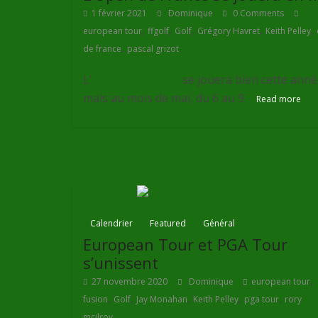
1 février 2021
Dominique
0 Comments
,
,
,
,
,
european tour
ffgolf
Golf
Grégory Havret
Keith Pelley
,
de france
pascal grizot
L'
Open de France
se jouera bien cette anné
mais au mois de mai, du 6 au 9.
Read more
Calendrier
Featured
Général
European Tour et PGA Tour
s’unissent
,
27 novembre 2020
Dominique
european tour
,
,
,
,
,
fusion
Golf
Jay Monahan
Keith Pelley
pga tour
rory
mcilroy