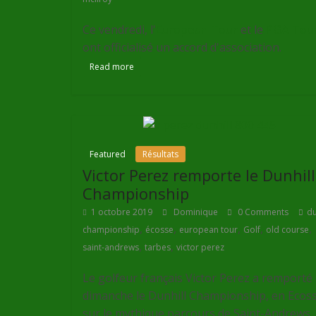
Ce vendredi, l'
European Tour
et le
PGA Tou
ont officialisé un accord d'association.
Read more
Featured
Résultats
Victor Perez remporte le Dunhill
Championship
1 octobre 2019
Dominique
0 Comments
du
,
,
,
,
,
championship
écosse
european tour
Golf
old course
,
,
saint-andrews
tarbes
victor perez
Le golfeur français Victor Perez a remporté
dimanche le Dunhill Championship, en Ecoss
sur le mythique parcours de Saint-Andrews.