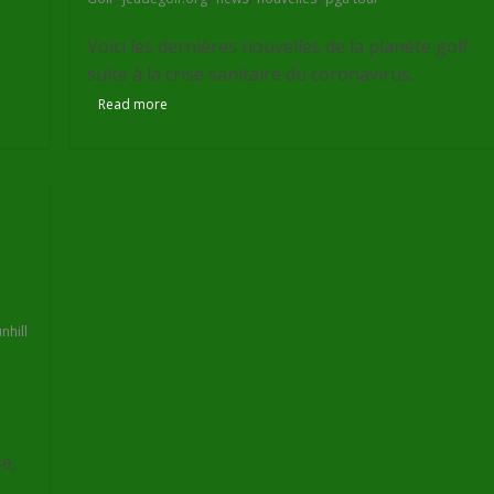
r
Voici les dernières nouvelles de la planète golf
suite à la crise sanitaire du coronavirus.
Read more
nhill
e,