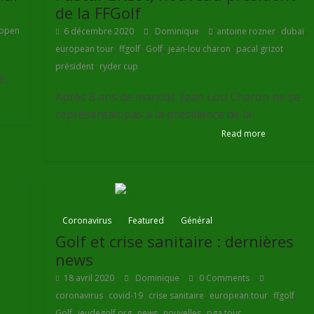
de la FFGolf
,
,
open
6 décembre 2020
Dominique
antoine rozner
dubaï
,
,
,
,
,
european tour
ffgolf
Golf
jean-lou charon
pacal grizot
,
président
ryder cup
e,
Après 8 ans de mandat, Jean Lou Charon ne se
représentait pas à la présidence de la
Fédération française de Golf
Read more
Coronavirus
Featured
Général
Golf et crise sanitaire : dernières
news
18 avril 2020
Dominique
0 Comments
,
,
,
,
,
coronavirus
covid-19
crise sanitaire
european tour
ffgolf
,
,
,
,
Golf
jeudegolf.org
news
nouvelles
pga tour