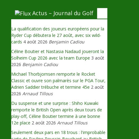
Actus – Journal du Golf
La qualification des joueurs européens pour la
Ryder Cup débutera le 27 août, avec six wild-
cards
4 août 2026
Benjamin Cadiou
Céline Boutier et Nastasia Nadaud joueront la
Solheim Cup 2026 avec la team Europe
3 août
2026
Benjamin Cadiou
Michael Thorbjornsen remporte le Rocket
Classic et ouvre son palmarès sur le PGA Tour,
Adrien Saddier trébuche et termine 45e
2 août
2026
Arnaud Tillous
Du suspense et une surprise : Shiho Kuwaki
remporte le British Open après deux tours de
play-off, Céline Boutier termine à une bonne
12e place
2 août 2026
Arnaud Tillous
Seulement deux pars en 18 trous : l'improbable
carte de Pauline Roussin-Bouchard au British