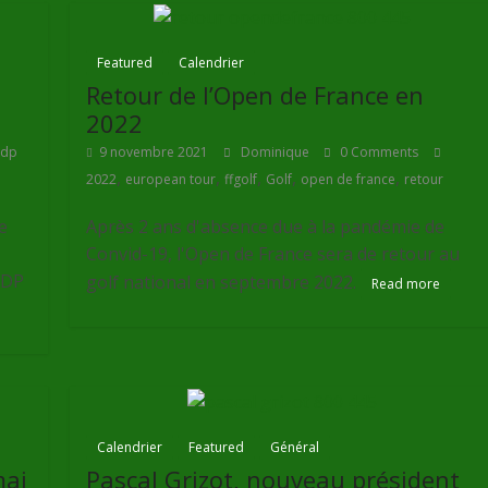
Featured
Calendrier
Retour de l’Open de France en
2022
dp
9 novembre 2021
Dominique
0 Comments
,
,
,
,
,
2022
european tour
ffgolf
Golf
open de france
retour
e
Après 2 ans d'absence due à la pandémie de
Convid-19, l'Open de France sera de retour au
 DP
golf national en septembre 2022.
Read more
Calendrier
Featured
Général
mai
Pascal Grizot, nouveau président