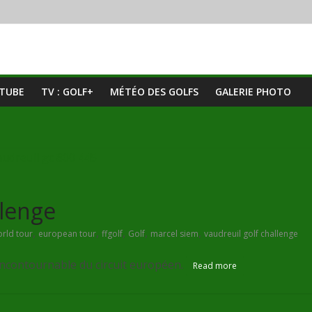
UTUBE
TV : GOLF+
MÉTÉO DES GOLFS
GALERIE PHOTO
llenge
,
,
,
,
,
rld tour
european tour
ffgolf
Golf
marcel siem
vaudreuil golf challenge
incontournable du circuit européen.
Read more