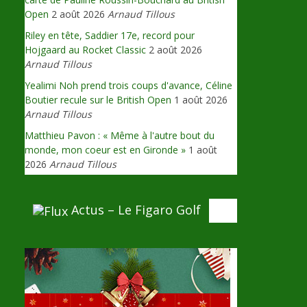
Open
2 août 2026
Arnaud Tillous
Riley en tête, Saddier 17e, record pour
Hojgaard au Rocket Classic
2 août 2026
Arnaud Tillous
Yealimi Noh prend trois coups d'avance, Céline
Boutier recule sur le British Open
1 août 2026
Arnaud Tillous
Matthieu Pavon : « Même à l'autre bout du
monde, mon coeur est en Gironde »
1 août
2026
Arnaud Tillous
Actus – Le Figaro Golf