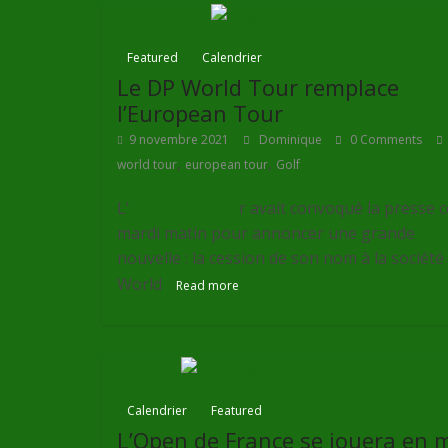
Featured
Calendrier
Le DP World Tour remplace
l’European Tour
9 novembre 2021
Dominique
0 Comments
,
,
world tour
european tour
Golf
L'
European Tou
r avait convoqué la presse c
mardi matin pour annoncer une grande
nouvelle : la cession de son nom à la société
World
Read more
Calendrier
Featured
L’Open de France se jouera en 