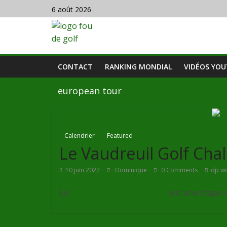
6 août 2026
CONTACT
RANKING MONDIAL
VIDÉOS YO
european tour
Calendrier
Featured
Le Vaudreuil Golf Cha
10 juin 2022
Dominique
0 Comments
dp wo
Le
Vaudreuil Golf Challenge
est une étape 