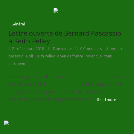
Général
Lettre ouverte de Bernard Pascassio
à Keith Pelley
21 décembre 2018
Dominique
0 Comments
bernard
,
,
,
,
,
pacassio
Golf
Keith Pelley
open de france
ryder cup
tour
européen
Le changement de date de l'
Open de France
décidé
par le board de l'
European Tour
a fait réagir un de
nos golfeurs les plus célèbres, Mr Bernard
Pascassio, sommité du golf en France.
Read more