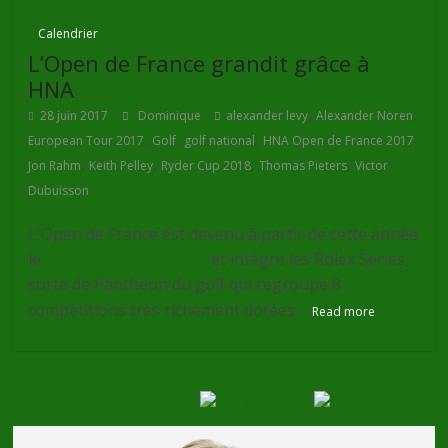
Calendrier
L’Open de France grandit grâce à
HNA
,
,
28 juin 2017
Dominique
alexander levy
Alexander Noren
,
,
,
,
European Tour 2017
Golf
golf national
HNA Open de France 2017
,
,
,
,
Jon Rahm
Keith Pelley
Ryder Cup 2018
Thomas Pieters
Victor
Dubuisson
L'Open de France est devenu à partir de cette année
le
HNA Open de France
et intègre les Rolex Series,
sorte de Panthéon du golf qui regroupe 8
compétitions très richement dotées.
Read more