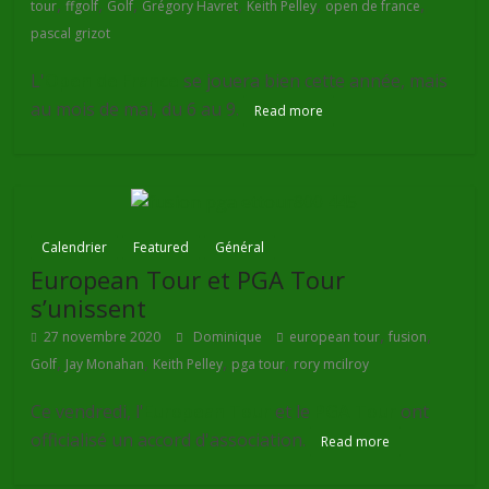
,
,
,
,
,
,
tour
ffgolf
Golf
Grégory Havret
Keith Pelley
open de france
pascal grizot
L'
Open de France
se jouera bien cette année, mais
au mois de mai, du 6 au 9.
Read more
Calendrier
Featured
Général
European Tour et PGA Tour
s’unissent
,
,
27 novembre 2020
Dominique
european tour
fusion
,
,
,
,
Golf
Jay Monahan
Keith Pelley
pga tour
rory mcilroy
Ce vendredi, l'
European Tour
et le
PGA Tour
ont
officialisé un accord d'association.
Read more