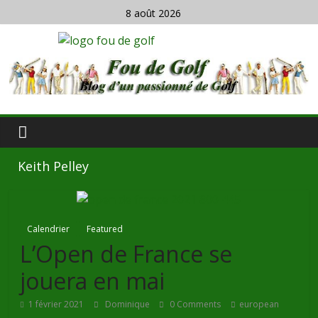
8 août 2026
Keith Pelley
Calendrier
Featured
L’Open de France se
jouera en mai
1 février 2021
Dominique
0 Comments
european