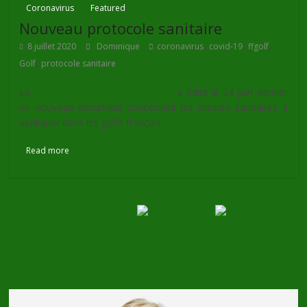
Coronavirus
Featured
Nouveau protocole sanitaire
,
,
,
8 juillet 2020
Dominique
coronavirus
covid-19
ffgolf
,
Golf
protocole sanitaire
La
Fédération française de Golf
a édité le 24 juin dernier
un nouveau document concernant les mesure sanitaires à
appliquer dans les golfs français.
Read more
← Précédent