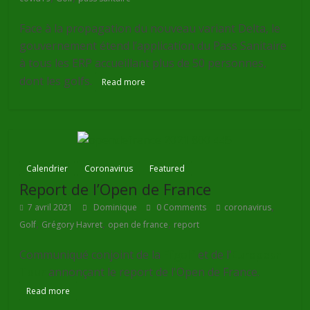
Face à la propagation du nouveau variant Delta, le
gouvernement étend l’application du Pass Sanitaire
à tous les ERP accueillant plus de 50 personnes,
dont les golfs.
Read more
Calendrier
Coronavirus
Featured
Report de l’Open de France
,
7 avril 2021
Dominique
0 Comments
coronavirus
,
,
,
Golf
Grégory Havret
open de france
report
Communiqué conjoint de la
Ffgolf
et de l'
European
Tour
annonçant le report de l'Open de France.
Read more