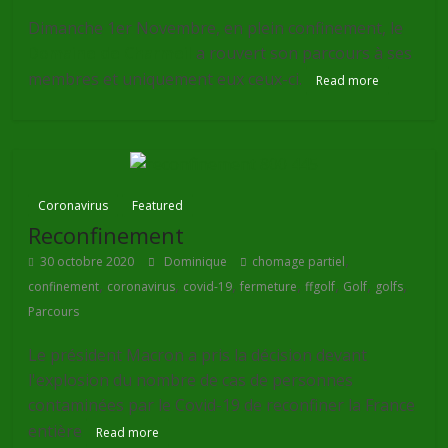
Dimanche 1er Novembre, en plein confinement, le
Domaine de Charmeil
a rouvert son parcours à ses
membres et uniquement eux ceux-ci.
Read more
Coronavirus
Featured
Reconfinement
,
30 octobre 2020
Dominique
chomage partiel
,
,
,
,
,
,
,
confinement
coronavirus
covid-19
fermeture
ffgolf
Golf
golfs
Parcours
Le président Macron a pris la décision devant
l'explosion du nombre de cas de personnes
contaminées par le Covid-19 de reconfiner la France
entière
Read more