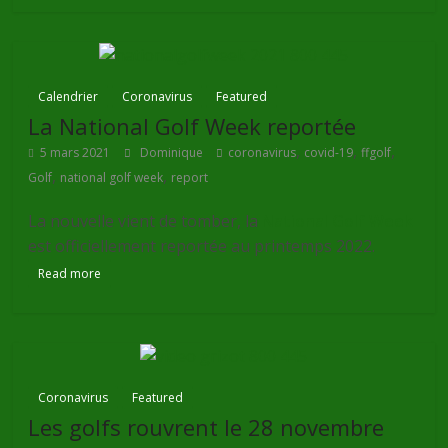
Calendrier
Coronavirus
Featured
La National Golf Week reportée
,
,
,
5 mars 2021
Dominique
coronavirus
covid-19
ffgolf
,
,
Golf
national golf week
report
La nouvelle vient de tomber, la
National Golf Week
est officiellement reportée au printemps 2022.
Read more
Coronavirus
Featured
Les golfs rouvrent le 28 novembre