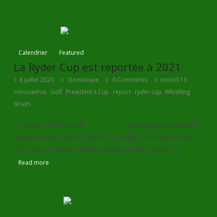
Calendrier
Featured
La Ryder Cup est reportée à 2021
,
8 juillet 2020
Dominique
0 Comments
convid-19
,
,
,
,
,
coronavirus
Golf
President's Cup
report
ryder cup
Whistling
Straits
L'édition 2020 de la
Ryder Cup
, qui oppose tous les
deux ans les Etats-Unis à l'Europe, sera reportée
d'un an en raison de la pandémie de Covid-19
Read more