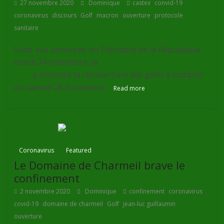
,
,
27 novembre 2020
Dominique
castex
convid-19
,
,
,
,
,
coronavirus
discours
Golf
macron
ouverture
protocole
sanitaire
Suite aux annonces du Président de la République
mardi 24 novembre, la
Fédération française de
Golf
a annoncé la réouverture des golfs à compter
du samedi 28 Novembre.
Read more
Coronavirus
Featured
Le Domaine de Charmeil brave le
confinement
,
,
2 novembre 2020
Dominique
confinement
coronavirus
,
,
,
,
covid-19
domaine de charmeil
Golf
jean-luc guillaumin
ouverture