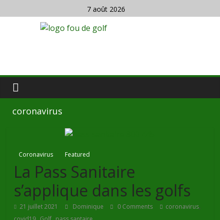
7 août 2026
coronavirus
Coronavirus
Featured
La Pass Sanitaire
s’applique dans les golfs
,
21 juillet 2021
Dominique
0 Comments
coronavirus
,
,
covid19
Golf
pass santaire