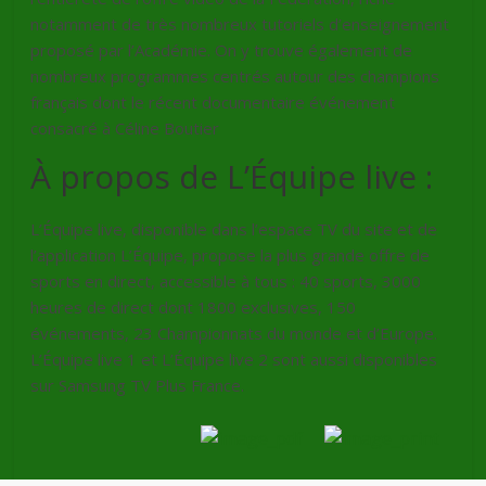
notamment de très nombreux tutoriels d’enseignement
proposé par l’Académie. On y trouve également de
nombreux programmes centrés autour des champions
français dont le récent documentaire événement
consacré à Céline Boutier
À propos de L’Équipe live :
L’Équipe live, disponible dans l’espace TV du site et de
l’application L’Équipe, propose la plus grande offre de
sports en direct, accessible à tous : 40 sports, 3000
heures de direct dont 1800 exclusives, 150
événements, 23 Championnats du monde et d’Europe.
L’Équipe live 1 et L’Équipe live 2 sont aussi disponibles
sur Samsung TV Plus France.