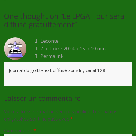
One thought on “
Le LPGA Tour sera
diffusé gratuitement
”
Leconte
7 octobre 2024 à 15 h 10 min
Permalink
Journal du golf.tv est diffusé sur sfr , canal 128
Laisser un commentaire
Votre adresse e-mail ne sera pas publiée.
Les champs
obligatoires sont indiqués avec
*
Commentaire
*