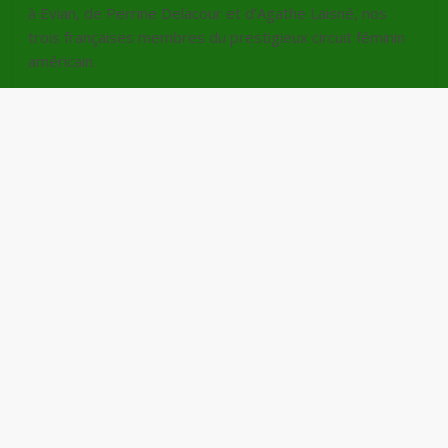
à Evian, de Perrine Delacour et d’Agathe Laisné, nos
trois françaises membres du prestigieux circuit féminin
américain.