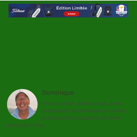
←
Bilan de la saison 2023
Matthieu Pavon réussi son entrée sur le PGA
Tour
→
Dominique
64 ans, retraité, golfeur assidu, ancien
fonctionnaire, ex-tennisman, ex-cordeur
professionnel de raquettes de tennis,
grand-père 4 fois.