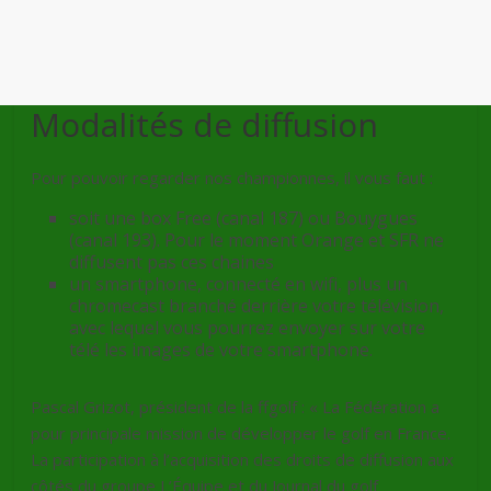
Modalités de diffusion
Pour pouvoir regarder nos championnes, il vous faut :
soit une box Free (canal 187) ou Bouygues
(canal 193). Pour le moment Orange et SFR ne
diffusent pas ces chaines
un smartphone, connecté en wifi, plus un
chromecast branché derrière votre télévision,
avec lequel vous pourrez envoyer sur votre
télé les images de votre smartphone.
Pascal Grizot, président de la ffgolf : « La Fédération a
pour principale mission de développer le golf en France.
La participation à l’acquisition des droits de diffusion aux
côtés du groupe L’Équipe et du Journal du golf