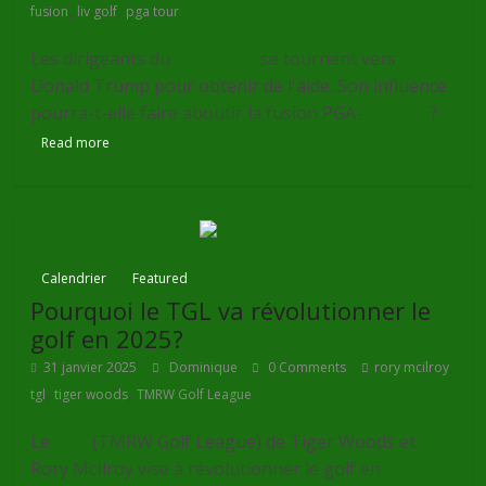
,
,
fusion
liv golf
pga tour
Les dirigeants du
PGA Tour
se tournent vers
Donald Trump pour obtenir de l'aide. Son influence
pourra-t-elle faire aboutir la fusion PGA-
LIV Golf
?
Read more
Calendrier
Featured
Pourquoi le TGL va révolutionner le
golf en 2025?
,
31 janvier 2025
Dominique
0 Comments
rory mcilroy
,
,
tgl
tiger woods
TMRW Golf League
Le
TGL
(TMRW Golf League) de Tiger Woods et
Rory McIlroy vise à révolutionner le golf en