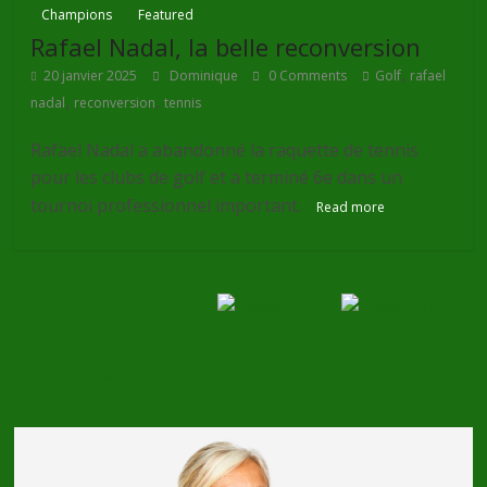
Champions
Featured
Rafael Nadal, la belle reconversion
,
20 janvier 2025
Dominique
0 Comments
Golf
rafael
,
,
nadal
reconversion
tennis
Rafael Nadal a abandonné la raquette de tennis
pour les clubs de golf et a terminé 6e dans un
tournoi professionnel important.
Read more
← Précédent