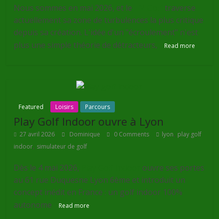
Nous sommes en mai 2026, et le
LIV Golf
traverse
actuellement sa zone de turbulences la plus critique
depuis sa création. L'idée d'un "écroulement" n'est
plus une simple théorie de détracteurs,
Read more
Featured
Loisirs
Parcours
Play Golf Indoor ouvre à Lyon
,
27 avril 2026
Dominique
0 Comments
lyon
play golf
,
indoor
simulateur de golf
Dès le 4 mai 2026,
Play Golf Indoor
ouvre ses portes
au 61 rue Duquesne Lyon 6ème et introduit un
concept inédit en France : un golf indoor 100%
autonome
Read more