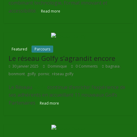
combinant technologie, format innovant et
accessibilité.
Read more
Featured
Parcours
Le réseau Golfy s’agrandit encore
,
30 janvier 2025
Dominique
0 Comments
bagnaia
,
,
,
bonmont
golfy
pornic
réseau golfy
Le Réseau
Golfy
continue d’enrichir l’expérience de
ses adhérents en accueillant 11 nouveaux Golfs
Partenaires
Read more