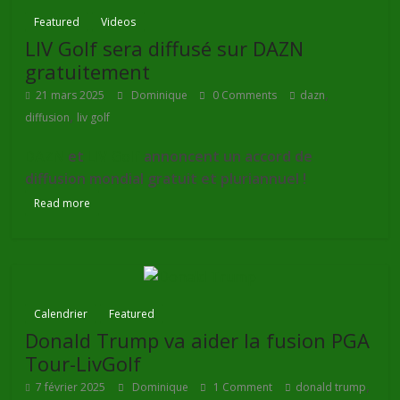
Featured
Videos
LIV Golf sera diffusé sur DAZN
gratuitement
,
21 mars 2025
Dominique
0 Comments
dazn
,
diffusion
liv golf
DAZN
et
LIV Golf
annoncent un accord de
diffusion mondial gratuit et pluriannuel !
Read more
Calendrier
Featured
Donald Trump va aider la fusion PGA
Tour-LivGolf
,
7 février 2025
Dominique
1 Comment
donald trump