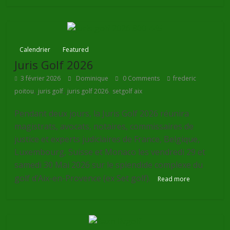
Calendrier
Featured
Juris Golf 2026
3 février 2026
Dominique
0 Comments
frederic
,
,
,
poitou
juris golf
juris golf 2026
setgolf aix
Pendant deux jours, la Juris Golf 2026 réunira
magistrats, avocats, notaires, commissaires de
justice et experts judiciaires de France, Belgique,
Luxembourg, Suisse et Monaco les vendredi 29 et
samedi 30 Mai 2026 sur le splendide complexe du
golf d’Aix-en-Provence (ex Set golf).
Read more