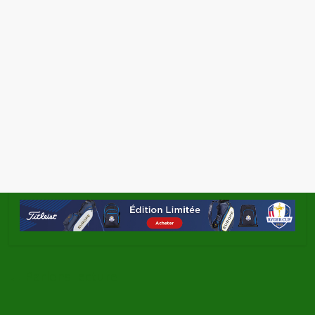
←
Parlons lecture