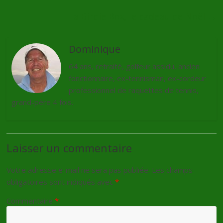
La Birdie Box, le cadeau de Noël
→
Dominique
64 ans, retraité, golfeur assidu, ancien
fonctionnaire, ex-tennisman, ex-cordeur
professionnel de raquettes de tennis,
grand-père 4 fois.
Laisser un commentaire
Votre adresse e-mail ne sera pas publiée.
Les champs
obligatoires sont indiqués avec
*
Commentaire
*