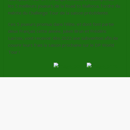
les 5 meilleurs joueurs de la Road to Mallorca, l’ordre du
mérite du Challenge Tour de la saison précédente.
Ces 5 joueurs promus dans l’élite, et dont font partie
deux Français cette année, Julien Brun et Frédéric
Lacroix, vont recevoir dès 2022 une subvention afin de
couvrir leurs frais la saison prochaine sur le DP World
Tour !