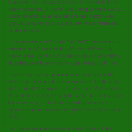
l’European Tour depuis 2009, avec le tournoi de fin de
saison rebaptisé DP World Tour Championship en 2012.
L’accord annonce une nouvelle ère dans l’histoire du
groupe European Tour, qui, avec DP World, fêtera ses
50 ans en 2022.
Le programme du DP World Tour 2022 comprendra un
minimum de 47 tournois dans 27 pays différents, la
saison offrant une bourse totale de plus de 200 millions
de dollars pour la première fois dans l’histoire du Tour.
Tous les tournois uniquement sanctionnés par le DP
World Tour offriront des prix minimum de 2 millions de
dollars, dont 13 tournois – en dehors des Majeurs et du
Championnat du monde de golf – ayant des bourses plus
importantes que cela, tandis que cinq événements
figurent dans un calendrier élargi des Rolex Series pour
2022.
Les quatre premiers événements de la série Rolex