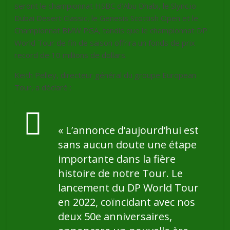
seront le championnat HSBC d’Abu Dhabi, le Slync.io
Dubai Desert Classic, le Genesis Scottish Open et le
Championnat BMW PGA, tandis que le championnat DP
World Tour de fin de saison offrira un fonds de prix
record de 10 millions de dollars.
Keith Pelley, directeur général du groupe European
Tour, a déclaré :
« L’annonce d’aujourd’hui est
sans aucun doute une étape
importante dans la fière
histoire de notre Tour. Le
lancement du DP World Tour
en 2022, coïncidant avec nos
deux 50e anniversaires,