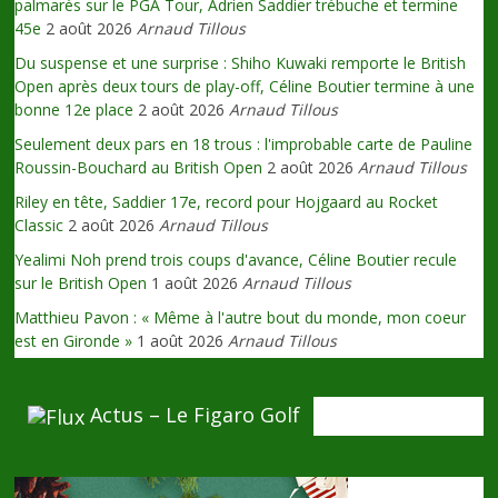
palmarès sur le PGA Tour, Adrien Saddier trébuche et termine
45e
2 août 2026
Arnaud Tillous
Du suspense et une surprise : Shiho Kuwaki remporte le British
Open après deux tours de play-off, Céline Boutier termine à une
bonne 12e place
2 août 2026
Arnaud Tillous
Seulement deux pars en 18 trous : l'improbable carte de Pauline
Roussin-Bouchard au British Open
2 août 2026
Arnaud Tillous
Riley en tête, Saddier 17e, record pour Hojgaard au Rocket
Classic
2 août 2026
Arnaud Tillous
Yealimi Noh prend trois coups d'avance, Céline Boutier recule
sur le British Open
1 août 2026
Arnaud Tillous
Matthieu Pavon : « Même à l'autre bout du monde, mon coeur
est en Gironde »
1 août 2026
Arnaud Tillous
Actus – Le Figaro Golf