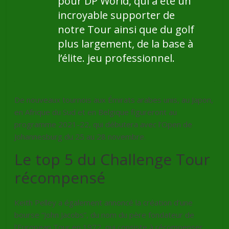
pour DP World, qui a été un
incroyable supporter de
notre Tour ainsi que du golf
plus largement, de la base à
l’élite. jeu professionnel.
De nouveaux tournois aux Émirats arabes unis, au Japon,
en Afrique du Sud et en Belgique figureront au
programme 2021-22, qui débutera avec l’Open de
Johannesburg du 25 au 28 novembre.
Le top 5 du Challenge Tour
récompensé
Keith Pelley a également annoncé la création d’une
bourse “John Jacobs”, du nom du père fondateur de
l’European Tour en 1972, qui consiste à récompenser