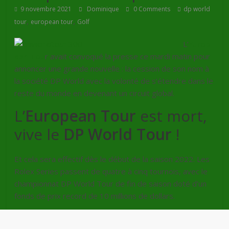
9 novembre 2021
Dominique
0 Comments
dp world
,
,
tour
european tour
Golf
L’
Europ
ean Tou
r avait convoqué la presse ce mardi matin pour
annoncer une grande nouvelle : la cession de son nom à
la société DP World avec la volonté de s’étendre dans le
reste du monde en devenant un circuit global.
L’
European Tour
est mort,
vive le
DP World Tour
!
Et cela sera effectif dès le début de la saison 2022.
Les
Rolex Series passent de quatre à cinq tournois, avec le
championnat DP World Tour de fin de saison doté d’un
fonds de prix record de 10 millions de dollars.