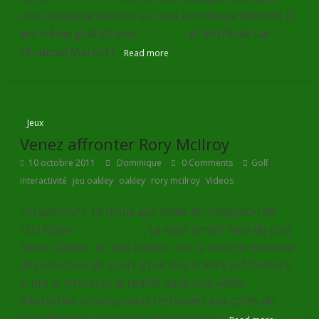
une troisième version sur vos terminaux Android. Il
est même gratuit avec
appXoid
et distribué sur
l’Android Market !
Read more
Jeux
Venez affronter Rory McIlroy
,
10 octobre 2011
Dominique
0 Comments
Golf
,
,
,
,
interactivité
jeu oakley
oakley
rory mcilroy
Videos
Un parcours 18 trous aux cotés du champion de
l'US Open
Rory
McIlroy
, ça vous tente? Rien de plus
facile.
Oakley
, un des leaders sur le marché mondial
des marques de sport a fait disparaître la frontière
entre le virtuel et la réalité dans une vidéo
interactive
où vous vous retrouvez aux cotés de
Rory
McIlroy
, champion de l'US Open.