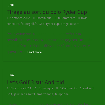
Jeux
Tirage au sort du polo Ryder Cup
,
8 octobre 2012
Dominique
0 Comments
Bwin
,
,
,
,
concours
foudegolf.fr
Golf
ryder cup
tirage au sort
Pour célébrer la
Ryder Cup
,
Bwin
offrait la
possibilité pour deux lecteurs de gagner un
polo
officiel
. Pour cela il suffisait de répondre à cette
question :
Read more
Jeux
Let’s Golf 3 sur Android
,
13 octobre 2011
Dominique
0 Comments
android
,
,
,
,
Golf
jeux
let's golf 3
smartphone
téléphone
Le jeu
Let’s Golf 3
est à présent disponible dans