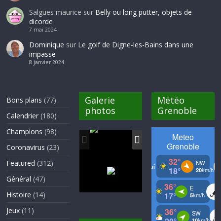
Salgues maurice
sur
Belly ou long putter, objets de
dicorde
7 mai 2024
Dominique
sur
Le golf de Digne-les-Bains dans une
impasse
8 janvier 2024
Galerie
Météo
Bons plans
(77)
photos
Grenoble
Calendrier
(180)
Champions
(98)
Coronavirus
(23)
Featured
(312)
Général
(47)
Histoire
(14)
Jeux
(11)