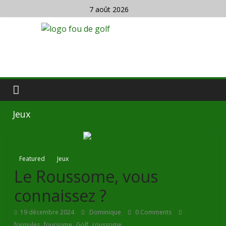
7 août 2026
Jeux
Featured
Jeux
Le Roussome, vous
connaissez ?
19 décembre 2024
Dominique
0 Comments
,
,
,
formules
foursome
Golf
roussome