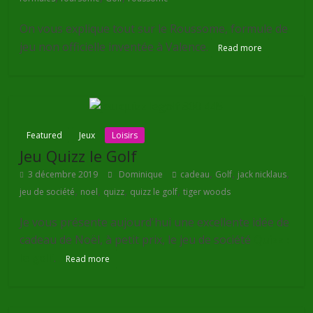
On vous explique tout sur le Roussome, formule de
jeu non officielle inventée à Valence.
Read more
Featured
Jeux
Loisirs
Jeu Quizz le Golf
,
,
,
3 décembre 2019
Dominique
cadeau
Golf
jack nicklaus
,
,
,
,
jeu de société
noel
quizz
quizz le golf
tiger woods
Je vous présente aujourd'hui une excellente idée de
cadeau de Noël, à petit prix, le jeu de société
Quizz :
le golf
.
Read more