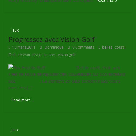
Read more
Jeux
Progressez avec Vision Golf
,
,
16 mars 2011
Dominique
0 Comments
balles
cours
,
,
,
Golf
réseau
tirage au sort
vision golf
Décidément, mon ami
Fred ne cesse de rajouter des nouveautés sur son excellent
site
Vision Golf
.
La dernière en date concerne des cours
avec des [...]
Lire la suite
Read more
Jeux