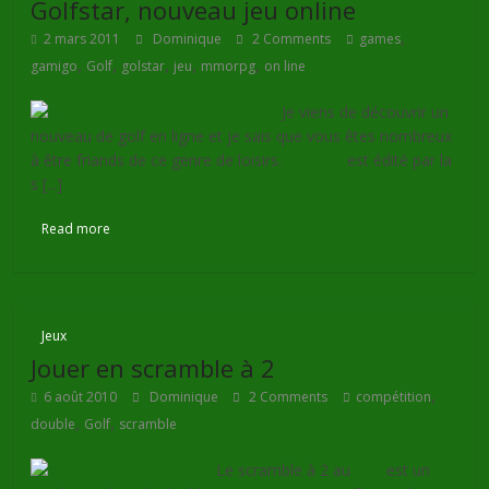
Golfstar, nouveau jeu online
,
2 mars 2011
Dominique
2 Comments
games
,
,
,
,
,
gamigo
Golf
golstar
jeu
mmorpg
on line
Je viens de découvrir un
nouveau de golf en ligne et je sais que vous êtes nombreux
à être friands de ce genre de loisirs.
Golfstar
est édité par la
s [...]
Lire la suite
Read more
Jeux
Jouer en scramble à 2
,
6 août 2010
Dominique
2 Comments
compétition
,
,
double
Golf
scramble
Le scramble à 2 au
golf
est un