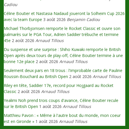
Cadiou
Céline Boutier et Nastasia Nadaud joueront la Solheim Cup 2026
avec la team Europe
3 août 2026
Benjamin Cadiou
Michael Thorbjornsen remporte le Rocket Classic et ouvre son
palmarès sur le PGA Tour, Adrien Saddier trébuche et termine
45e
2 août 2026
Arnaud Tillous
Du suspense et une surprise : Shiho Kuwaki remporte le British
Open après deux tours de play-off, Céline Boutier termine à une
bonne 12e place
2 août 2026
Arnaud Tillous
Seulement deux pars en 18 trous : l'improbable carte de Pauline
Roussin-Bouchard au British Open
2 août 2026
Arnaud Tillous
Riley en tête, Saddier 17e, record pour Hojgaard au Rocket
Classic
2 août 2026
Arnaud Tillous
Yealimi Noh prend trois coups d'avance, Céline Boutier recule
sur le British Open
1 août 2026
Arnaud Tillous
Matthieu Pavon : « Même à l'autre bout du monde, mon coeur
est en Gironde »
1 août 2026
Arnaud Tillous