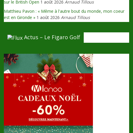
sur le British Open
1 août 2026
Arnaud Tillous
Matthieu Pavon : « Même à l'autre bout du monde, mon coeur
est en Gironde »
1 août 2026
Arnaud Tillous
Actus – Le Figaro Golf