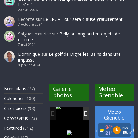
LivGolf
20 avril 2026
Leconte
sur
Le LPGA Tour sera diffusé gratuitement
7 octobre 2024
Salgues maurice
sur
Belly ou long putter, objets de
dicorde
7 mai 2024
Dominique
sur
Le golf de Digne-les-Bains dans une
impasse
8 janvier 2024
Galerie
Météo
Bons plans
(77)
photos
Grenoble
Calendrier
(180)
Champions
(98)
Coronavirus
(23)
Featured
(312)
Général
(47)