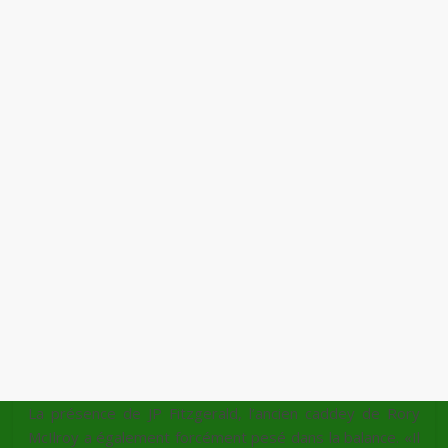
La présence de JP Fitzgerald, l’ancien caddey de Rory
McIlroy a également forcément pesé dans la balance. «Il