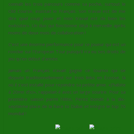
connaît les trois parcours comme sa poche, surtout le
Old Course, insistait le Français. Son travail est de me
dire quel coup jouer et mon travail est de bien les
exécuter». Un duo qui fonctionne déjà à merveille après
moins de deux mois de collaboration !
C’est une énorme performance pour ce joueur qui est un
roockie sur l’European Tour puisqu’il n’a eu ses droits de
jeu qu’en début d’année.
Jamais un Français n’avait gagné ce tournoi qui se
dispute traditionnellement sur trois links en Écosse, là
où il s’est installé pour rejoindre sa petite amie. «J’habite
à 20mn d’ici», rappelait-il avec un large sourire. Pour sa
première saison parmi l’élite, Perez bondit à la dix-
septième place de la Race to Dubaï et intègre le top 70
mondial !