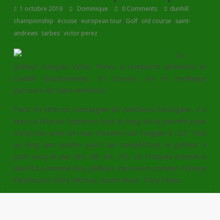
1 octobre 2019
Dominique
0 Comments
dunhill
,
,
,
,
,
championship
écosse
european tour
Golf
old course
saint-
,
,
andrews
tarbes
victor perez
Le
golfeur français Victor Perez a remporté dimanche le
Dunhill Championship, en Ecosse, sur le mythique
parcours de Saint-Andrews.
Parti en tête en compagnie de Matthew Southgate, il a
tenu la tête du l’épreuve tout au long de la journée pour
s’imposer avec un coup d’avance sur l’anglais à -22. Tout
au long des quatre jours de compétition, le golfeur a
joué sous le par (64, 68, 64, 70). Le Français licencié à
Biarritz a dominé des golfeurs de renom comme Tommy
Fleetwood, Rory McIlroy, Justin Rose, Tony Finau…