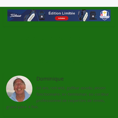
←
L’Europe remporte la Solheim Cup
L’Open de France revient en été
→
Dominique
64 ans, retraité, golfeur assidu, ancien
fonctionnaire, ex-tennisman, ex-cordeur
professionnel de raquettes de tennis,
grand-père 4 fois.