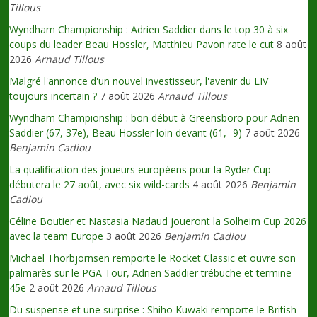
Tillous
Wyndham Championship : Adrien Saddier dans le top 30 à six
coups du leader Beau Hossler, Matthieu Pavon rate le cut
8 août
2026
Arnaud Tillous
Malgré l'annonce d'un nouvel investisseur, l'avenir du LIV
toujours incertain ?
7 août 2026
Arnaud Tillous
Wyndham Championship : bon début à Greensboro pour Adrien
Saddier (67, 37e), Beau Hossler loin devant (61, -9)
7 août 2026
Benjamin Cadiou
La qualification des joueurs européens pour la Ryder Cup
débutera le 27 août, avec six wild-cards
4 août 2026
Benjamin
Cadiou
Céline Boutier et Nastasia Nadaud joueront la Solheim Cup 2026
avec la team Europe
3 août 2026
Benjamin Cadiou
Michael Thorbjornsen remporte le Rocket Classic et ouvre son
palmarès sur le PGA Tour, Adrien Saddier trébuche et termine
45e
2 août 2026
Arnaud Tillous
Du suspense et une surprise : Shiho Kuwaki remporte le British