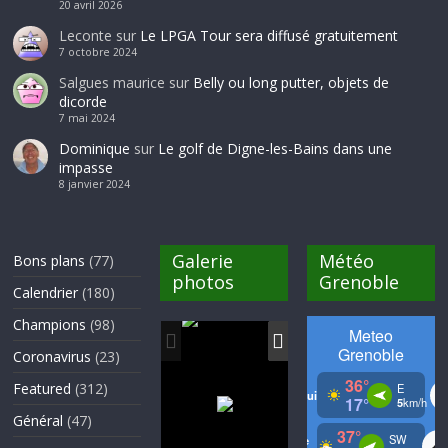
20 avril 2026
Leconte
sur
Le LPGA Tour sera diffusé gratuitement
7 octobre 2024
Salgues maurice
sur
Belly ou long putter, objets de
dicorde
7 mai 2024
Dominique
sur
Le golf de Digne-les-Bains dans une
impasse
8 janvier 2024
Galerie
Météo
Bons plans
(77)
photos
Grenoble
Calendrier
(180)
Champions
(98)
Coronavirus
(23)
Featured
(312)
Général
(47)