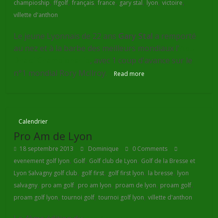
,
,
,
,
,
,
,
champioship
ffgolf
français
france
gary stal
lyon
victoire
villette d'anthon
Le jeune Lyonnais de 22 ans
Gary Stal
a remporté
au nez et à la barbe des meilleurs mondiaux l'
Abu
Dhabi Championship
, avec 1 coup d'avance sur le
n°1 mondial Rory McIlroy.
Read more
Calendrier
Pro Am de Lyon
18 septembre 2013
Dominique
0 Comments
,
,
,
evenement golf lyon
Golf
Golf club de Lyon
Golf de la Bresse et
,
,
,
,
Lyon Salvagny golf club
golf first
golf first lyon
la bresse
lyon
,
,
,
,
,
salvagny
pro am golf
pro am lyon
proam de lyon
proam golf
,
,
,
proam golf lyon
tournoi golf
tournoi golf lyon
villette d'anthon