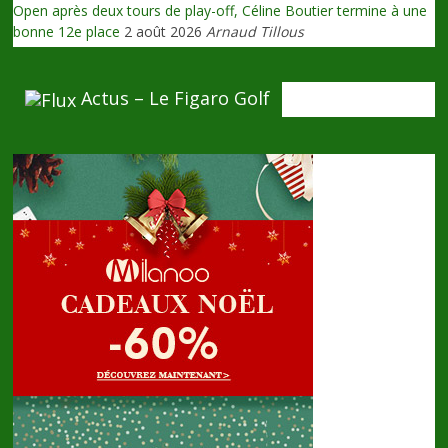
Open après deux tours de play-off, Céline Boutier termine à une
bonne 12e place
2 août 2026
Arnaud Tillous
Actus – Le Figaro Golf