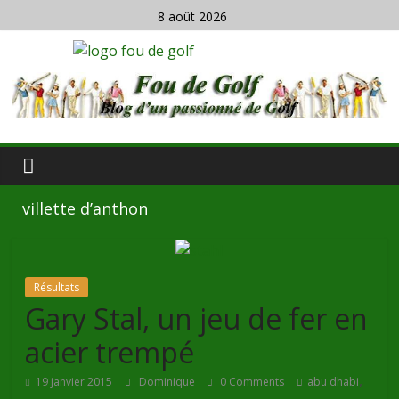
8 août 2026
villette d’anthon
Résultats
Gary Stal, un jeu de fer en
acier trempé
,
19 janvier 2015
Dominique
0 Comments
abu dhabi