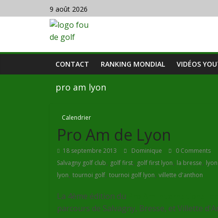
9 août 2026
CONTACT
RANKING MONDIAL
VIDÉOS YO
pro am lyon
Calendrier
Pro Am de Lyon
18 septembre 2013
Dominique
0 Comments
,
,
,
,
Salvagny golf club
golf first
golf first lyon
la bresse
lyon
,
,
,
lyon
tournoi golf
tournoi golf lyon
villette d'anthon
La 4ème édition du
Pro Am International d
parcours de Salvagny, Bresse, et Villette d'