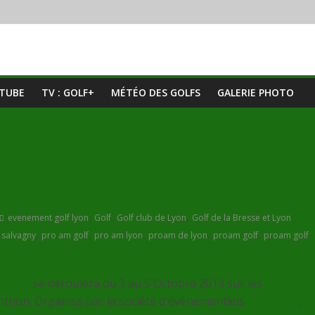
UTUBE
TV : GOLF+
MÉTÉO DES GOLFS
GALERIE PHOTO
,
,
,
evenement golf lyon
Golf
Golf club de Lyon
Golf de la Bresse et Lyon
,
,
,
,
,
 salvagny
pro am golf
pro am lyon
proam de lyon
proam golf
proam golf
e Lyon
se déroulera du 3 au 5 Octobre 2013 sur les
Anthon. Organisé par la société d'évènementiels
Golf First
,