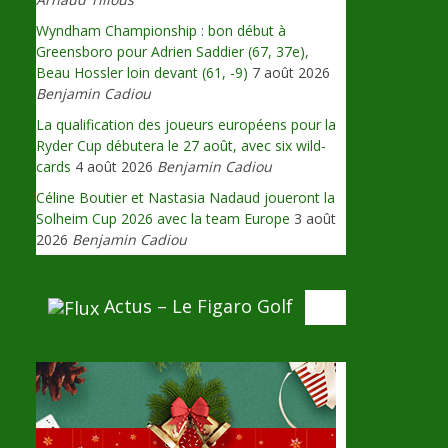
Wyndham Championship : bon début à
Greensboro pour Adrien Saddier (67, 37e),
Beau Hossler loin devant (61, -9)
7 août 2026
Benjamin Cadiou
La qualification des joueurs européens pour la
Ryder Cup débutera le 27 août, avec six wild-
cards
4 août 2026
Benjamin Cadiou
Céline Boutier et Nastasia Nadaud joueront la
Solheim Cup 2026 avec la team Europe
3 août
2026
Benjamin Cadiou
Actus – Le Figaro Golf