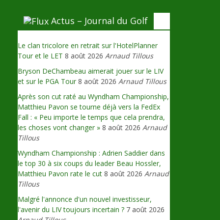
Actus – Journal du Golf
Le clan tricolore en retrait sur l'HotelPlanner
Tour et le LET
8 août 2026
Arnaud Tillous
Bryson DeChambeau aimerait jouer sur le LIV
et sur le PGA Tour
8 août 2026
Arnaud Tillous
Après son cut raté au Wyndham Championship,
Matthieu Pavon se tourne déjà vers la FedEx
Fall : « Peu importe le temps que cela prendra,
les choses vont changer »
8 août 2026
Arnaud
Tillous
Wyndham Championship : Adrien Saddier dans
le top 30 à six coups du leader Beau Hossler,
Matthieu Pavon rate le cut
8 août 2026
Arnaud
Tillous
Malgré l'annonce d'un nouvel investisseur,
l'avenir du LIV toujours incertain ?
7 août 2026
Arnaud Tillous