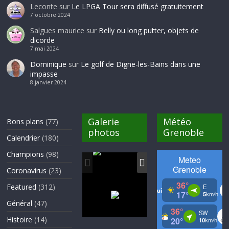
Leconte
sur
Le LPGA Tour sera diffusé gratuitement
7 octobre 2024
Salgues maurice
sur
Belly ou long putter, objets de
dicorde
7 mai 2024
Dominique
sur
Le golf de Digne-les-Bains dans une
impasse
8 janvier 2024
Galerie
Météo
Bons plans
(77)
photos
Grenoble
Calendrier
(180)
Champions
(98)
Coronavirus
(23)
Featured
(312)
Général
(47)
Histoire
(14)