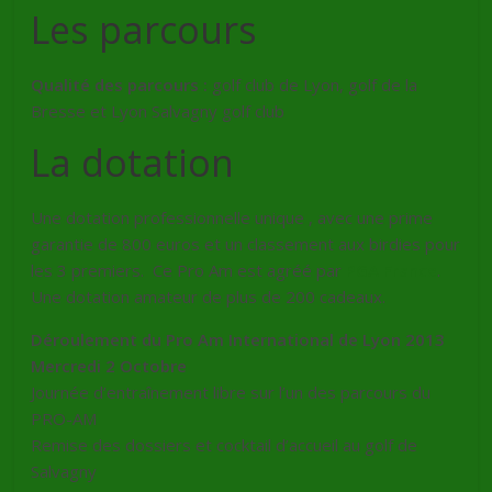
Les parcours
Qualité des parcours :
golf club de Lyon, golf de la
Bresse et Lyon Salvagny golf club
La dotation
Une dotation professionnelle unique , avec une prime
garantie de 800 euros et un classement aux birdies pour
les 3 premiers. Ce Pro Am est agréé par
PGA France
.
Une dotation amateur de plus de 200 cadeaux.
Déroulement du Pro Am International de Lyon 2013
Mercredi 2 Octobre
Journée d’entraînement libre sur l’un des parcours du
PRO-AM
Remise des dossiers et cocktail d’accueil au golf de
Salvagny