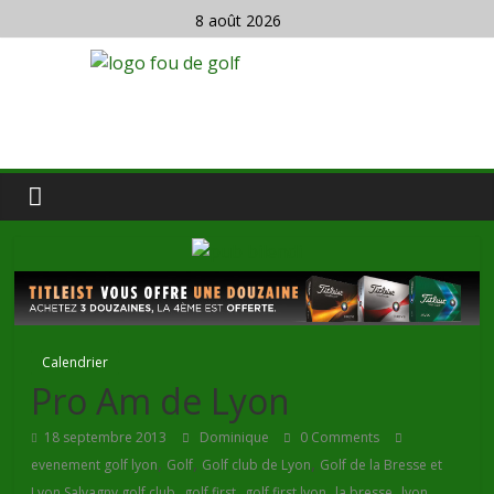
8 août 2026
Calendrier
Pro Am de Lyon
18 septembre 2013
Dominique
0 Comments
,
,
,
evenement golf lyon
Golf
Golf club de Lyon
Golf de la Bresse et
,
,
,
,
Lyon Salvagny golf club
golf first
golf first lyon
la bresse
lyon