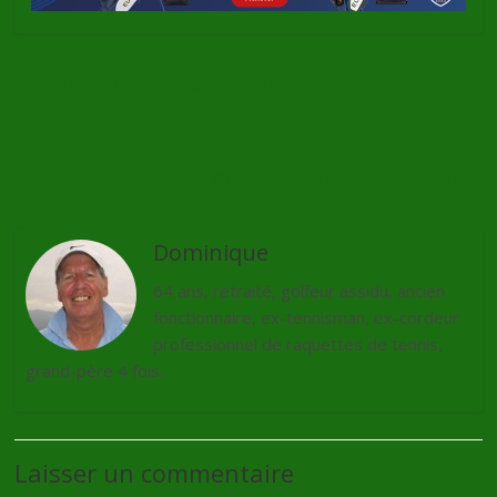
←
Onlinegolf arrive en France
Concert Pierre Lemarchal
→
Dominique
64 ans, retraité, golfeur assidu, ancien
fonctionnaire, ex-tennisman, ex-cordeur
professionnel de raquettes de tennis,
grand-père 4 fois.
Laisser un commentaire