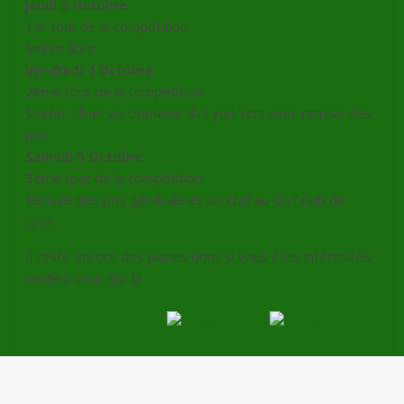
Jeudi 3 Octobre
1er tour de la compétition
Soirée libre
Vendredi 4 Octobre
2ème tour de la compétition
Soirée- dîner au Domaine du Lyon Vert avec remise des
prix.
Samedi 5 Octobre
3ème tour de la compétition
Remise des prix générale et cocktail au Golf club de
Lyon
Il reste encore des places donc si vous êtes intéressés,
rendez-vous sur la
page d’inscription
.