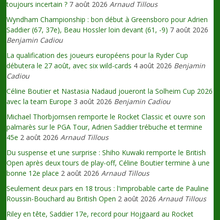
toujours incertain ?
7 août 2026
Arnaud Tillous
Wyndham Championship : bon début à Greensboro pour Adrien
Saddier (67, 37e), Beau Hossler loin devant (61, -9)
7 août 2026
Benjamin Cadiou
La qualification des joueurs européens pour la Ryder Cup
débutera le 27 août, avec six wild-cards
4 août 2026
Benjamin
Cadiou
Céline Boutier et Nastasia Nadaud joueront la Solheim Cup 2026
avec la team Europe
3 août 2026
Benjamin Cadiou
Michael Thorbjornsen remporte le Rocket Classic et ouvre son
palmarès sur le PGA Tour, Adrien Saddier trébuche et termine
45e
2 août 2026
Arnaud Tillous
Du suspense et une surprise : Shiho Kuwaki remporte le British
Open après deux tours de play-off, Céline Boutier termine à une
bonne 12e place
2 août 2026
Arnaud Tillous
Seulement deux pars en 18 trous : l'improbable carte de Pauline
Roussin-Bouchard au British Open
2 août 2026
Arnaud Tillous
Riley en tête, Saddier 17e, record pour Hojgaard au Rocket