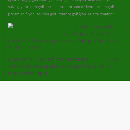
,
,
,
,
,
salvagny
pro am golf
pro am lyon
proam de lyon
proam golf
,
,
,
proam golf lyon
tournoi golf
tournoi golf lyon
villette d'anthon
La 4ème édition du
Pro
Am International de Lyon
se déroulera du 3 au 5
Octobre 2013 sur les parcours de Salvagny, Bresse, et
Villette d’Anthon.
Organisé par la société d’évènementiels
Golf First
, cet
évènement est en passe de devenir un must de la
région Rhône-Alpes.