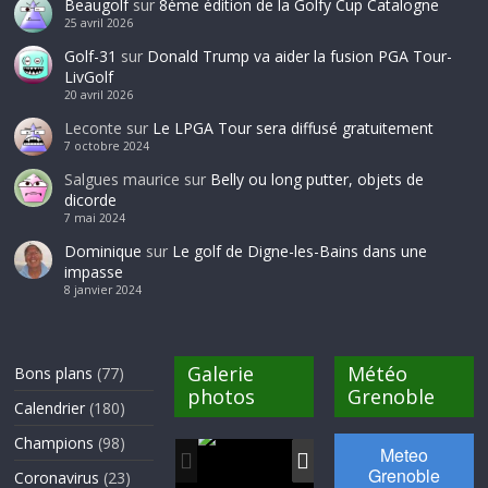
Beaugolf
sur
8ème édition de la Golfy Cup Catalogne
25 avril 2026
Golf-31
sur
Donald Trump va aider la fusion PGA Tour-
LivGolf
20 avril 2026
Leconte
sur
Le LPGA Tour sera diffusé gratuitement
7 octobre 2024
Salgues maurice
sur
Belly ou long putter, objets de
dicorde
7 mai 2024
Dominique
sur
Le golf de Digne-les-Bains dans une
impasse
8 janvier 2024
Galerie
Météo
Bons plans
(77)
photos
Grenoble
Calendrier
(180)
Champions
(98)
Coronavirus
(23)