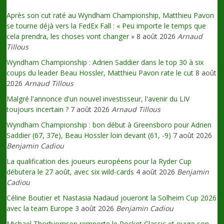
Après son cut raté au Wyndham Championship, Matthieu Pavon
se tourne déjà vers la FedEx Fall : « Peu importe le temps que
cela prendra, les choses vont changer »
8 août 2026
Arnaud
Tillous
Wyndham Championship : Adrien Saddier dans le top 30 à six
coups du leader Beau Hossler, Matthieu Pavon rate le cut
8 août
2026
Arnaud Tillous
Malgré l'annonce d'un nouvel investisseur, l'avenir du LIV
toujours incertain ?
7 août 2026
Arnaud Tillous
Wyndham Championship : bon début à Greensboro pour Adrien
Saddier (67, 37e), Beau Hossler loin devant (61, -9)
7 août 2026
Benjamin Cadiou
La qualification des joueurs européens pour la Ryder Cup
débutera le 27 août, avec six wild-cards
4 août 2026
Benjamin
Cadiou
Céline Boutier et Nastasia Nadaud joueront la Solheim Cup 2026
avec la team Europe
3 août 2026
Benjamin Cadiou
Michael Thorbjornsen remporte le Rocket Classic et ouvre son