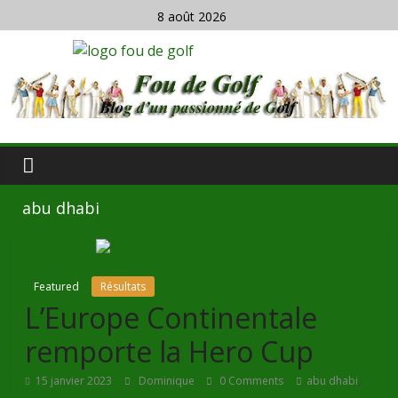
8 août 2026
abu dhabi
Featured
Résultats
L’Europe Continentale
remporte la Hero Cup
,
15 janvier 2023
Dominique
0 Comments
abu dhabi