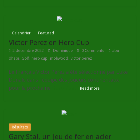
Calendrier
Featured
Victor Perez en Hero Cup
2 décembre 2022
Dominique
0 Comments
abu
,
,
,
,
dhabi
Golf
hero cup
moliwood
victor perez
Le Français Victor Pérez a été sélectionné par Luke
Donald dans l'équipe des joueurs continentaux
pour la prochaine
Hero Cup
.
Read more
Résultats
Gary Stal, un jeu de fer en acier