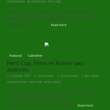
,
,
continentaux
dp world tour
hero cup
Au terme des 10 simples joués ce dimanche sur le
parcours d'Abu Dhabi, l'équipe des Continentaux a
remporté la
Hero Cup
Read more
Featured
Calendrier
Hero Cup, Perez et Rozner pas
associés
,
12 janvier 2023
Dominique
0 Comments
abu dhabi
,
,
antoine rozner
hero cup
victor perez
Victor Perez et Antoine Rozner ne seront pas
associés pour le démarrage de la
Hero Cup
qui
commence ce vendredi à Abu Dhabi...
Read more