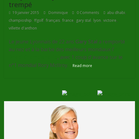
trempé
,
19 janvier 2015
Dominique
0 Comments
abu dhabi
,
,
,
,
,
,
,
champioship
ffgolf
français
france
gary stal
lyon
victoire
villette d'anthon
Le jeune Lyonnais de 22 ans
Gary Stal
a remporté
au nez et à la barbe des meilleurs mondiaux l'
Abu
Dhabi Championship
, avec 1 coup d'avance sur le
n°1 mondial Rory McIlroy.
Read more