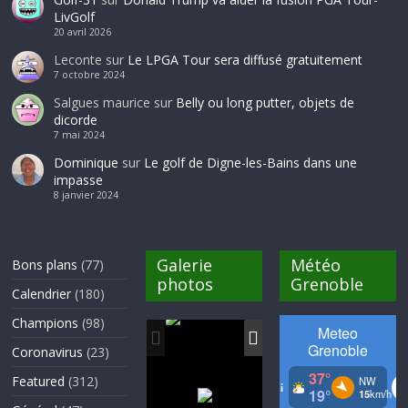
LivGolf
20 avril 2026
Leconte
sur
Le LPGA Tour sera diffusé gratuitement
7 octobre 2024
Salgues maurice
sur
Belly ou long putter, objets de
dicorde
7 mai 2024
Dominique
sur
Le golf de Digne-les-Bains dans une
impasse
8 janvier 2024
Galerie
Météo
Bons plans
(77)
photos
Grenoble
Calendrier
(180)
Champions
(98)
Coronavirus
(23)
Featured
(312)