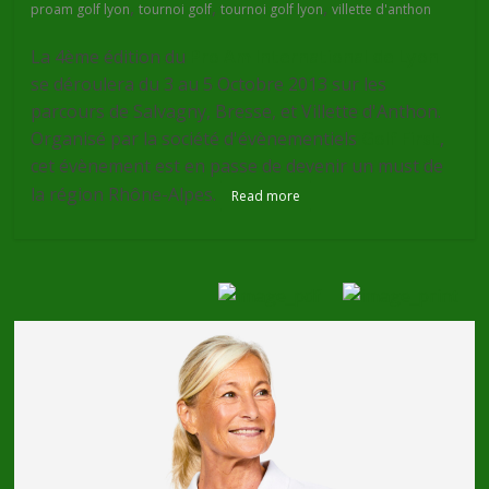
,
,
,
proam golf lyon
tournoi golf
tournoi golf lyon
villette d'anthon
La 4ème édition du
Pro Am International de Lyon
se déroulera du 3 au 5 Octobre 2013 sur les
parcours de Salvagny, Bresse, et Villette d'Anthon.
Organisé par la société d'évènementiels
Golf First
,
cet évènement est en passe de devenir un must de
la région Rhône-Alpes.
Read more