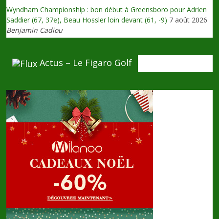
Wyndham Championship : bon début à Greensboro pour Adrien
Saddier (67, 37e), Beau Hossler loin devant (61, -9)
7 août 2026
Benjamin Cadiou
Actus – Le Figaro Golf