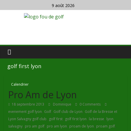
9 août 2026
golf first lyon
Calendrier
Pro Am de Lyon
18 septembre 2013
Dominique
0 Comments
,
,
,
evenement golf lyon
Golf
Golf club de Lyon
Golf de la Bresse et
,
,
,
,
Lyon Salvagny golf club
golf first
golf first lyon
la bresse
lyon
,
,
,
,
,
salvagny
pro am golf
pro am lyon
proam de lyon
proam golf