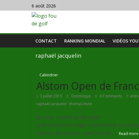
6 août 2026
CONTACT
RANKING MONDIAL
VIDÉOS YO
raphaël jacquelin
Calendrier
Alstom Open de Fran
3 juillet 2013
Dominique
0 Comments
alst
,
raphaël jacquelin
thomas levet
Du 4 au 7 juillet se déroule l'
Alstom Open d
Golf national en région parisienne. Le cham
Kuchar, les anglais Luke Donald ...
Read more