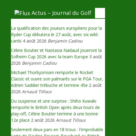
Actus – Journal du Golf
La qualification des joueurs européens pour la
Ryder Cup débutera le 27 août, avec six wild-
cards
4 août 2026
Benjamin Cadiou
Céline Boutier et Nastasia Nadaud joueront la
Solheim Cup 2026 avec la team Europe
3 août
2026
Benjamin Cadiou
Michael Thorbjornsen remporte le Rocket
Classic et ouvre son palmarès sur le PGA Tour,
Adrien Saddier trébuche et termine 45e
2 août
2026
Arnaud Tillous
Du suspense et une surprise : Shiho Kuwaki
remporte le British Open après deux tours de
play-off, Céline Boutier termine à une bonne
12e place
2 août 2026
Arnaud Tillous
Seulement deux pars en 18 trous : l'improbable
carte de Pauline Roussin-Bouchard au British