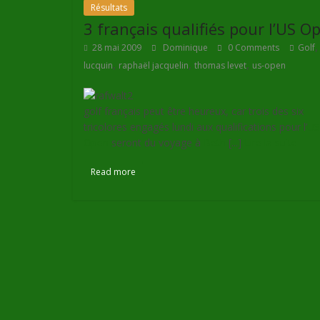
Résultats
3 français qualifiés pour l’US O
28 mai 2009
Dominique
0 Comments
Golf
,
,
,
lucquin
raphaël jacquelin
thomas levet
us-open
golf français peut être heureux, car trois des six
tricolores engagés lundi aux qualifications pour l’
US
Open
seront du voyage à
Beth
[...]
Lire la suite
Read more