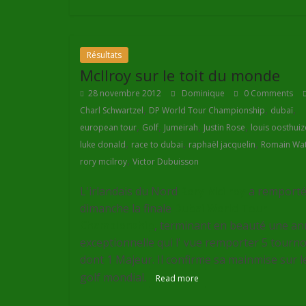
Résultats
McIlroy sur le toit du monde
28 novembre 2012
Dominique
0 Comments
,
,
,
Charl Schwartzel
DP World Tour Championship
dubaï
,
,
,
,
european tour
Golf
Jumeirah
Justin Rose
louis oosthui
,
,
,
luke donald
race to dubai
raphaël jacquelin
Romain Wat
,
rory mcilroy
Victor Dubuisson
L'irlandais du Nord
Rory Mcilroy
a remport
dimanche la finale
Dubai World Tour
Championship
, terminant en beauté une a
exceptionnelle qui l' vue remporter 5 tourno
dont 1 Majeur. Il confirme sa mainmise sur l
golf mondial.
Read more