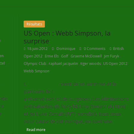
Résultats
US Open : Webb Simpson, la
surprise
18 juin 2012
Dominique
0 Comments
British
,
,
,
,
,
,
zen
Open 2012
Ernie Els
Golf
Graeme McDowell
Jim Furyk
,
,
,
,
,
tel
Olympic Club
raphaël jacquelin
tiger woods
US Open 2012
Webb Simpson
é
L'
US Open 2012
vient de se terminer et le
parcours de l
'Olympic Course de San Francisco
nnée
a réservé son lot de surprises. Les éliminations
is
prématurées de Rory McIlroy (tenant du titre)
e
et de Luke Donald (N°1 mondial), tous deux
pour cause de cut manqué, en sont une.
Read more