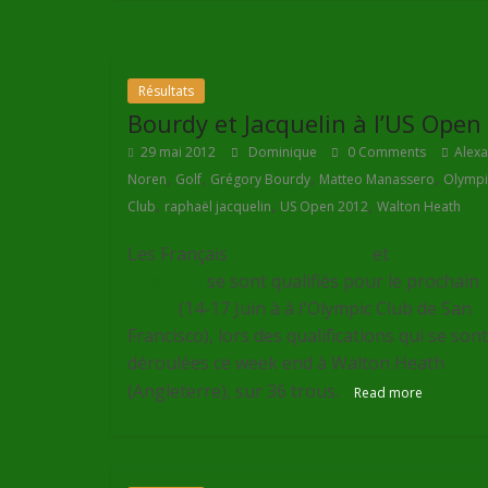
Résultats
Bourdy et Jacquelin à l’US Open
29 mai 2012
Dominique
0 Comments
Alex
,
,
,
,
Noren
Golf
Grégory Bourdy
Matteo Manassero
Olympi
,
,
,
Club
raphaël jacquelin
US Open 2012
Walton Heath
Les Français
Grégory Bourdy
et
Raphaël
Jacquelin
se sont qualifiés pour le prochain
Open
(14-17 Juin à
à l'Olympic Club de San
Francisco
), lors des qualifications qui se sont
déroulées ce week end à Walton Heath
(Angleterre), sur 36 trous.
Read more