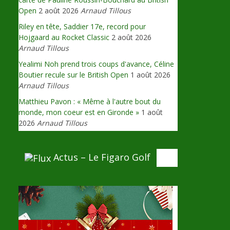
Open
2 août 2026
Arnaud Tillous
Riley en tête, Saddier 17e, record pour
Hojgaard au Rocket Classic
2 août 2026
Arnaud Tillous
Yealimi Noh prend trois coups d'avance, Céline
Boutier recule sur le British Open
1 août 2026
Arnaud Tillous
Matthieu Pavon : « Même à l'autre bout du
monde, mon coeur est en Gironde »
1 août
2026
Arnaud Tillous
Actus – Le Figaro Golf