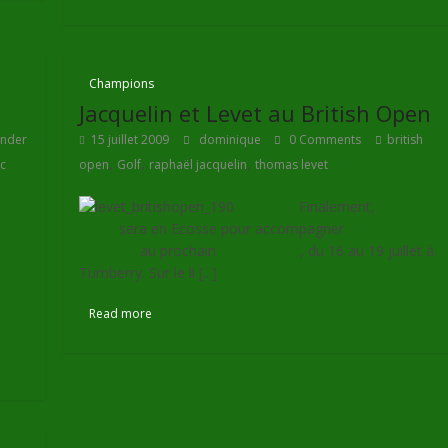
Champions
Jacquelin et Levet au British Open
ander
15 juillet 2009
dominique
0 Comments
british
,
,
,
c
open
Golf
raphaël jacquelin
thomas levet
Finalement,
Thomas
Levet
sera en Ecosse pour accompagner
Raphaël
Jacquelin
au prochain
British Open
, du 16 au 19 juillet à
US
Turnberry. Sur le li [...]
Lire la suite
Read more