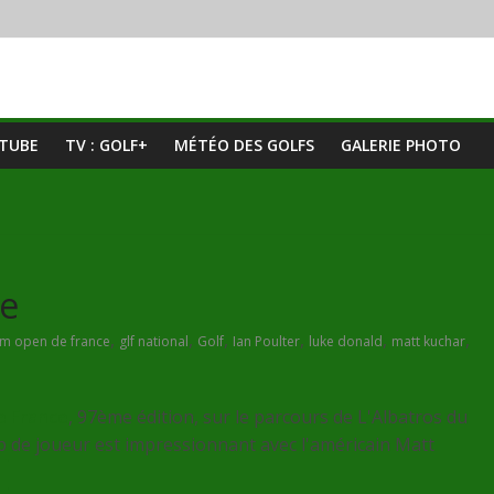
UTUBE
TV : GOLF+
MÉTÉO DES GOLFS
GALERIE PHOTO
ce
,
,
,
,
,
,
om open de france
glf national
Golf
Ian Poulter
luke donald
matt kuchar
e France
, 97ème édition, sur le parcours de L'Albatros du
p de joueur est impressionnant avec l'américain Matt