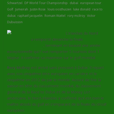
,
,
,
,
Schwartzel
DP World Tour Championship
dubaï
european tour
,
,
,
,
,
Golf
Jumeirah
Justin Rose
louis oosthuizen
luke donald
race to
,
,
,
,
dubai
raphaël jacquelin
Romain Wattel
rory mcilroy
Victor
Dubuisson
L’irlandais du Nord
Rory Mcilroy
a remporté dimanche la finale
Dubai World
Tour Championship
, terminant en beauté une année
exceptionnelle qui l’ vue remporter 5 tournois dont 1
Majeur. Il confirme sa mainmise sur le golf mondial.
Rory McIlroy
est arrivé sans pression à Dubaï. Il repart
avec son cinquième titre européen en carrière et le
cinquième en 2012 de par le monde. Assuré de finir la
saison en tête du classement mondial, du classement
général de la Race to Dubaï et de la Money List
américaine, le Nord-Irlandais a confirmé qu’il est bien le
maître absolu du golf en s’emparant de la finale du circuit
européen.