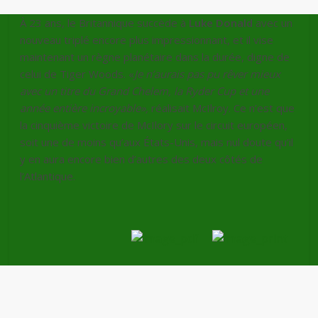
À 23 ans, le Britannique succède à
Luke Donald
avec un
nouveau triplé encore plus impressionnant, et il vise
maintenant un règne planétaire dans la durée, digne de
celui de Tiger Woods. «
Je n’aurais pas pu rêver mieux
avec un titre du Grand Chelem, la Ryder Cup et une
année entière incroyable»,
réalisait McIlroy. Ce n’est que
la cinquième victoire de McIlory sur le circuit européen,
soit une de moins qu’aux États-Unis, mais nul doute qu’il
y en aura encore bien d’autres des deux côtés de
l’Atlantique.