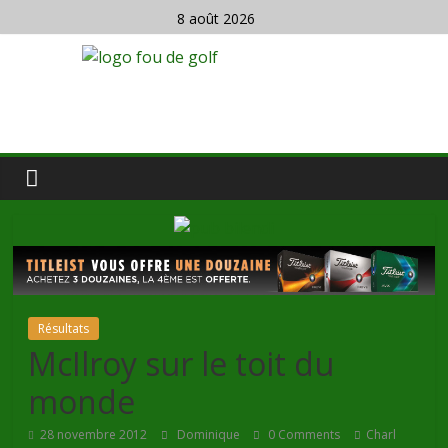
8 août 2026
Résultats
McIlroy sur le toit du
monde
28 novembre 2012
Dominique
0 Comments
Charl