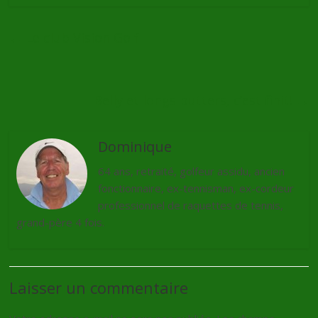
←
Le club Vision Golf
Belly et longs putters, c’est finit!
→
Dominique
64 ans, retraité, golfeur assidu, ancien
fonctionnaire, ex-tennisman, ex-cordeur
professionnel de raquettes de tennis,
grand-père 4 fois.
Laisser un commentaire