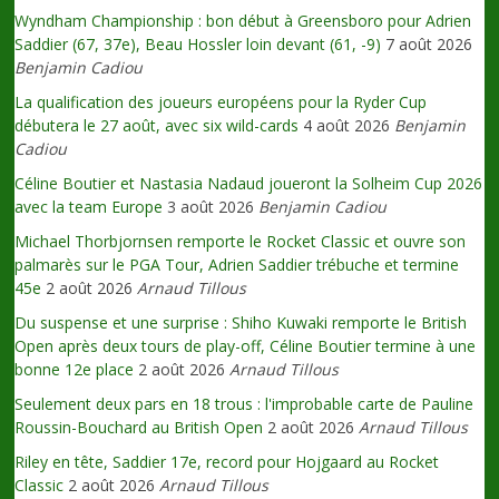
Wyndham Championship : bon début à Greensboro pour Adrien
Saddier (67, 37e), Beau Hossler loin devant (61, -9)
7 août 2026
Benjamin Cadiou
La qualification des joueurs européens pour la Ryder Cup
débutera le 27 août, avec six wild-cards
4 août 2026
Benjamin
Cadiou
Céline Boutier et Nastasia Nadaud joueront la Solheim Cup 2026
avec la team Europe
3 août 2026
Benjamin Cadiou
Michael Thorbjornsen remporte le Rocket Classic et ouvre son
palmarès sur le PGA Tour, Adrien Saddier trébuche et termine
45e
2 août 2026
Arnaud Tillous
Du suspense et une surprise : Shiho Kuwaki remporte le British
Open après deux tours de play-off, Céline Boutier termine à une
bonne 12e place
2 août 2026
Arnaud Tillous
Seulement deux pars en 18 trous : l'improbable carte de Pauline
Roussin-Bouchard au British Open
2 août 2026
Arnaud Tillous
Riley en tête, Saddier 17e, record pour Hojgaard au Rocket
Classic
2 août 2026
Arnaud Tillous