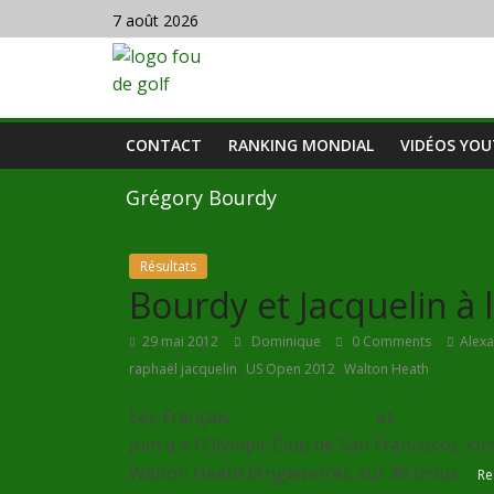
7 août 2026
CONTACT
RANKING MONDIAL
VIDÉOS YO
Grégory Bourdy
Résultats
Bourdy et Jacquelin à
29 mai 2012
Dominique
0 Comments
Alex
,
,
raphaël jacquelin
US Open 2012
Walton Heath
Les Français
Grégory Bourdy
et
Raphaël Ja
Juin à
à l'Olympic Club de San Francisco
), lo
Walton Heath (Angleterre), sur 36 trous.
Re