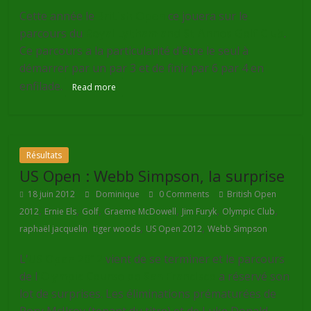
Cette année le
British Open
ce jouera sur le
parcours du
Royal Lytham and St Annes Golf Club
.
Ce parcours a la particularité d'être le seul à
démarrer par un par 3 et de finir par 6 par 4 en
enfilade.
Read more
Résultats
US Open : Webb Simpson, la surprise
18 juin 2012
Dominique
0 Comments
British Open
,
,
,
,
,
,
2012
Ernie Els
Golf
Graeme McDowell
Jim Furyk
Olympic Club
,
,
,
raphaël jacquelin
tiger woods
US Open 2012
Webb Simpson
L'
US Open 2012
vient de se terminer et le parcours
de l
'Olympic Course de San Francisco
a réservé son
lot de surprises. Les éliminations prématurées de