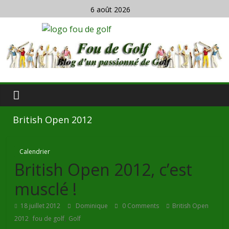
6 août 2026
British Open 2012
Calendrier
British Open 2012, c’est
musclé !
18 juillet 2012
Dominique
0 Comments
British Open
,
,
2012
fou de golf
Golf