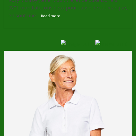
Rory McIlroy (tenant du titre) et de Luke Donald
(N°1 mondial), tous deux pour cause de cut manqué,
en sont une.
Read more