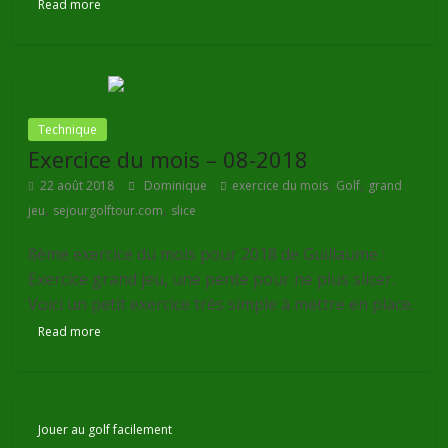
Read more
Technique
Exercice du mois – 08-2018
,
,
22 août 2018
Dominique
exercice du mois
Golf
grand
,
,
jeu
sejourgolftour.com
slice
8ème exercice du mois pour 2018 de Guillaume :
Exercice grand jeu, une pente pour ne plus slicer.
Voici un petit exercice très simple à mettre en place.
Read more
Jouer au golf facilement