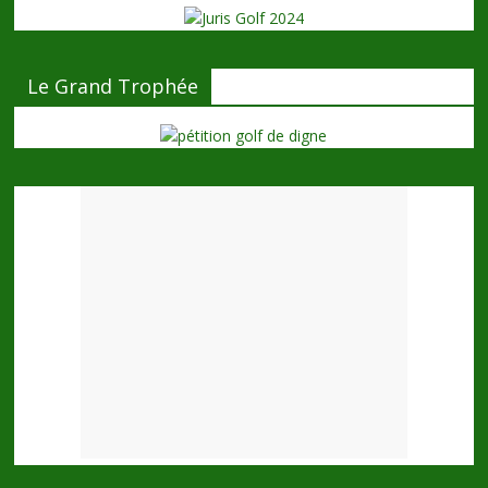
Le Grand Trophée