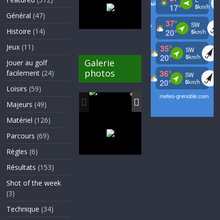
Général
(47)
Histoire
(14)
Jeux
(11)
Galerie
Jouer au golf
photos
facilement
(24)
Loisirs
(59)
Majeurs
(49)
Matériel
(126)
Parcours
(69)
Règles
(6)
Résultats
(153)
Shot of the week
(3)
Technique
(34)