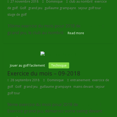
,
27 novembre 2018
Dominique
club au nombril
exercice
,
,
,
,
,
de golf
Golf
grand jeu
guillaume grampayre
sejour golf tour
stage de golf
10ème exercice du mois pour 2018 de
Guillaume
:
grand jeu, le club au nombril.
Read more
Jouer au golf facilement
Technique
Exercice du mois – 09-2018
,
28 septembre 2018
Dominique
entrainement
exercice de
,
,
,
,
,
golf
Golf
grand jeu
guillaume grampayre
mains devant
sejour
golf tour
9ème exercice du mois pour 2018 de
Guillaume
:
Exercice grand jeu, démarrez votre swing devant.