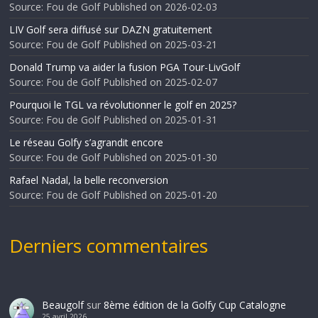
Source: Fou de Golf
Published on 2026-02-03
LIV Golf sera diffusé sur DAZN gratuitement
Source: Fou de Golf
Published on 2025-03-21
Donald Trump va aider la fusion PGA Tour-LivGolf
Source: Fou de Golf
Published on 2025-02-07
Pourquoi le TGL va révolutionner le golf en 2025?
Source: Fou de Golf
Published on 2025-01-31
Le réseau Golfy s’agrandit encore
Source: Fou de Golf
Published on 2025-01-30
Rafael Nadal, la belle reconversion
Source: Fou de Golf
Published on 2025-01-20
Derniers commentaires
Beaugolf
sur
8ème édition de la Golfy Cup Catalogne
25 avril 2026