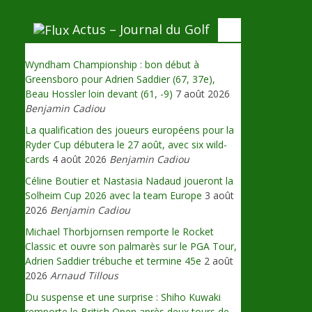
Actus – Journal du Golf
Wyndham Championship : bon début à
Greensboro pour Adrien Saddier (67, 37e),
Beau Hossler loin devant (61, -9)
7 août 2026
Benjamin Cadiou
La qualification des joueurs européens pour la
Ryder Cup débutera le 27 août, avec six wild-
cards
4 août 2026
Benjamin Cadiou
Céline Boutier et Nastasia Nadaud joueront la
Solheim Cup 2026 avec la team Europe
3 août
2026
Benjamin Cadiou
Michael Thorbjornsen remporte le Rocket
Classic et ouvre son palmarès sur le PGA Tour,
Adrien Saddier trébuche et termine 45e
2 août
2026
Arnaud Tillous
Du suspense et une surprise : Shiho Kuwaki
remporte le British Open après deux tours de