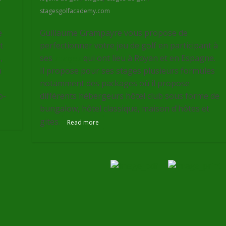
stagesgolfacademy.com
e
Guillaume Grampayre vous propose de
t
perfectionner votre jeu de golf en participant à
,
ses
stages
qui ont lieu à Royan et en Espagne.
n
Il propose pour ses stages plusieurs formules
notamment des packages où il propose
o-
différents hébergeurs hôtel club sous forme de
bungalow, hôtel classique, maison d'hôtes et
gites.
Read more