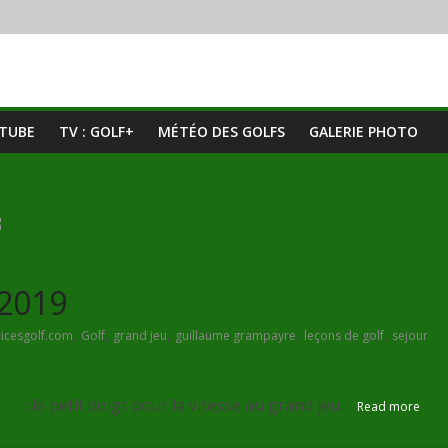
UTUBE
TV : GOLF+
MÉTÉO DES GOLFS
GALERIE PHOTO
-2019
,
,
,
,
,
cicesgolf.com
Golf
grand jeu
guillaume grampayre
leçons de golf
sejour
ume
: le petit doigt pour la vitesse au grand jeu.
Read more