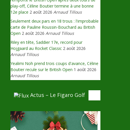
play-off, Céline Boutier termine à une bonne
12e place
2 août 2026
Arnaud Tillous
Seulement deux pars en 18 trous : l'improbable
carte de Pauline Roussin-Bouchard au British
Open
2 août 2026
Arnaud Tillous
Riley en tête, Saddier 17e, record pour
Hojgaard au Rocket Classic
2 août 2026
Arnaud Tillous
Yealimi Noh prend trois coups d'avance, Céline
Boutier recule sur le British Open
1 août 2026
Arnaud Tillous
Actus – Le Figaro Golf