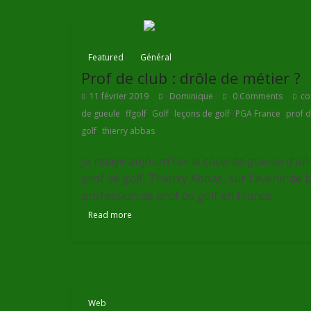
Featured
Général
Prof de club : drôle de métier ?
11 février 2019
Dominique
0 Comments
co
,
,
,
,
,
de gueule
ffgolf
Golf
leçons de golf
PGA France
prof 
,
golf
thierry abbas
Je relaye aujourd'hui le coup de gueule d'un
prof de golf, Thierry Abbas, sur l'avenir de l
profession de prof de golf en France.
Read more
Web