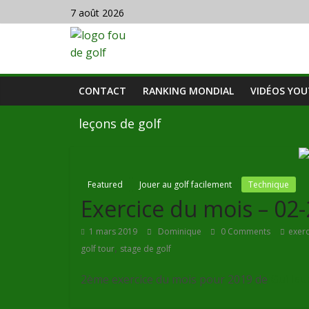
7 août 2026
CONTACT
RANKING MONDIAL
VIDÉOS YO
leçons de golf
Featured
Jouer au golf facilement
Technique
Exercice du mois – 02
1 mars 2019
Dominique
0 Comments
exer
,
golf tour
stage de golf
2ème exercice du mois pour 2019 de
Guilla