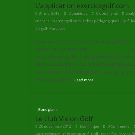
L’application exercicegolf.com
31 mai 2013
Dominique
0 Comments
analy
,
,
,
,
conseils
exercicegolf.com
fiches pédagogiques
Golf
le
,
de golf
Parcours
Mon ami le Pro Guillaume Grampayre vient 
lancer un nouveau site,
exercicegolf.com
, q
vous permet grâce à un abonnement modiq
de vous abonner à ses fiches pédagogiques 
vous aideront à à mieux jouer et à progress
techniquement.
Read more
Bons plans
Le club Vision Golf
20 novembre 2012
Dominique
0 Comments
,
,
,
,
carte prémium
club vision golf
Golf
green fee
leçons d