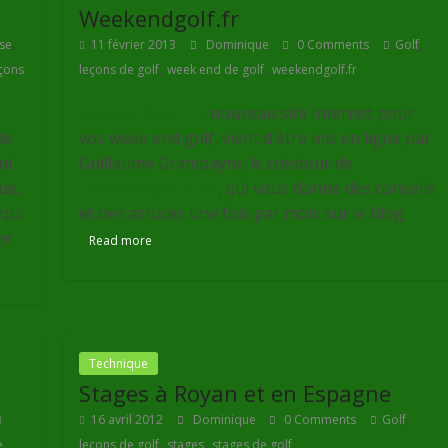
Weekendgolf.fr
,
,
se
11 février 2013
Dominique
0 Comments
Golf
,
,
çons
leçons de golf
week end de golf
weekendgolf.fr
Weekendgolf.fr
, nouveau site Internet pour
de
vos week end golf, vient d'être mis en ligne par
ui
Guillaume Grampayre, le créateur de
ue,
Exercicesgolf.com
, qui vous donne des conseils
qui
et des astuces une fois par mois sur le blog.
er
Read more
Technique
Stages à Royan et en Espagne
,
16 avril 2012
Dominique
0 Comments
Golf
,
,
,
e
leçons de golf
stages
stages de golf