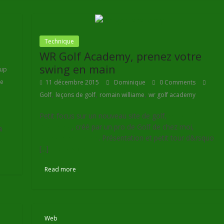
Technique
WR Golf Academy, prenez votre
swing en main
up
de
11 décembre 2015
Dominique
0 Comments
,
,
,
Golf
leçons de golf
romain williame
wr golf academy
Petit focus sur un nouveau site de golf,
WR Golf
Academy
, créé par un pro de Golf de chez moi,
a
Romain Williame
. Présentation et petit tour d&rsquo
[...]
Lire la suite
Read more
Web