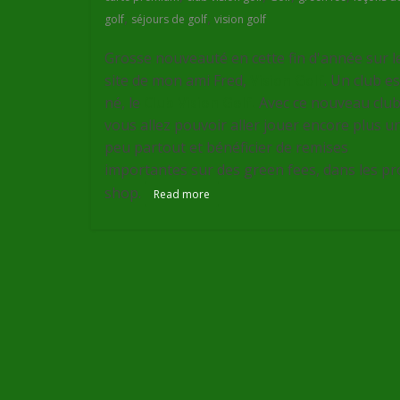
,
,
golf
séjours de golf
vision golf
Grosse nouveauté en cette fin d'année sur l
site de mon ami Fred,
Vision Golf
. Un club es
né, le
Club Vision Golf.
Avec ce nouveau club
vous allez pouvoir aller jouer encore plus u
peu partout et bénéficier de remises
importantes sur des green fees, dans les pr
shop.
Read more