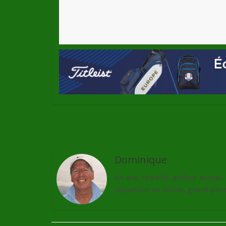
←
Polémique Li Haotong
Dominique
64 ans, retraité, golfeur assidu
raquettes de tennis, grand-père 