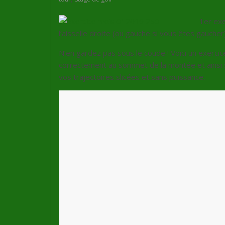
1er ex
l’aisselle droite (ou gauche si vous êtes gaucher)
N’en gardez pas sous le coude ! Voici un exerci
correctement au sommet de la montée et ainsi
vos trajectoires slicées et sans puissance.