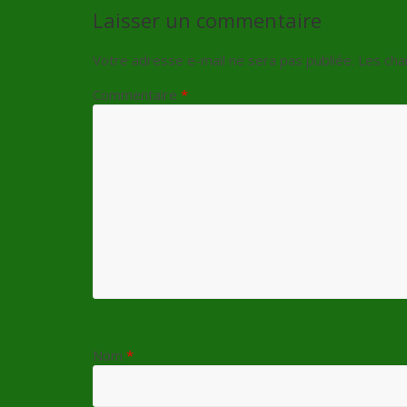
Laisser un commentaire
Votre adresse e-mail ne sera pas publiée.
Les cha
Commentaire
*
Nom
*