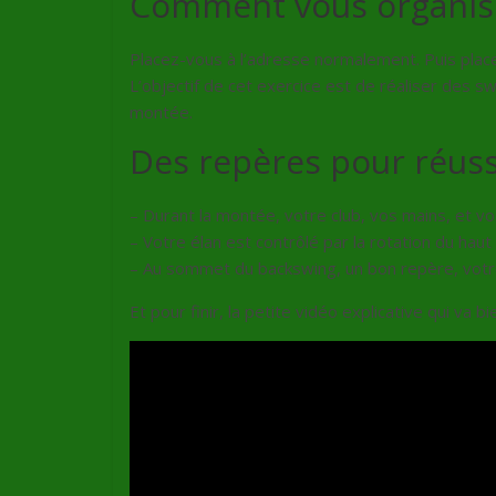
Comment vous organise
Placez-vous à l’adresse normalement. Puis placez 
L’objectif de cet exercice est de réaliser des sw
montée.
Des repères pour réussi
– Durant la montée, votre club, vos mains, et v
– Votre élan est contrôlé par la rotation du haut
– Au sommet du backswing, un bon repère, votr
Et pour finir, la petite vidéo explicative qui va bi