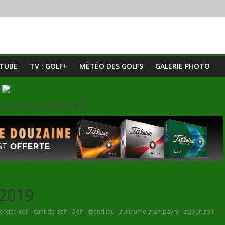
UTUBE
TV : GOLF+
MÉTÉO DES GOLFS
GALERIE PHOTO
-2019
,
,
,
,
,
ercice golf
gant de golf
Golf
grand jeu
guillaume grampayre
sejour golf