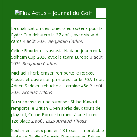
Actus – Journal du Golf
La qualification des joueurs européens pour la
Ryder Cup débutera le 27 août, avec six wild-
cards
4 août 2026
Benjamin Cadiou
Céline Boutier et Nastasia Nadaud joueront la
Solheim Cup 2026 avec la team Europe
3 août
2026
Benjamin Cadiou
Michael Thorbjornsen remporte le Rocket
Classic et ouvre son palmarès sur le PGA Tour,
Adrien Saddier trébuche et termine 45e
2 août
2026
Arnaud Tillous
Du suspense et une surprise : Shiho Kuwaki
remporte le British Open après deux tours de
play-off, Céline Boutier termine à une bonne
12e place
2 août 2026
Arnaud Tillous
Seulement deux pars en 18 trous : l'improbable
carte de Pauline Roussin-Bouchard au British