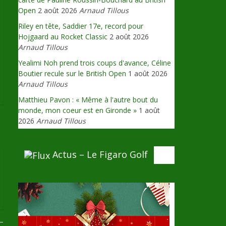
Open
2 août 2026
Arnaud Tillous
Riley en tête, Saddier 17e, record pour
Hojgaard au Rocket Classic
2 août 2026
Arnaud Tillous
Yealimi Noh prend trois coups d'avance, Céline
Boutier recule sur le British Open
1 août 2026
Arnaud Tillous
Matthieu Pavon : « Même à l'autre bout du
monde, mon coeur est en Gironde »
1 août
2026
Arnaud Tillous
→
Actus – Le Figaro Golf