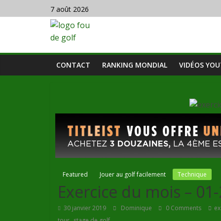
7 août 2026
CONTACT
RANKING MONDIAL
VIDÉOS YO
Featured
Jouer au golf facilement
Technique
Exercice du mois – 01
30 janvier 2019
Dominique
0 Comments
ex
,
tour
stage de golf