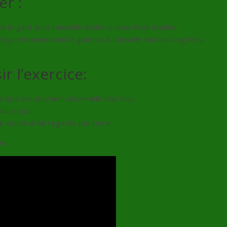
r :
le gant sous l’aisselle droite si vous êtes droitier.
ings en conservant le gant sous l’aisselle tout au long de la
r l’exercice:
os épaules tournent ensemble d’un bloc
 du corps
e coude droit regarde par terre
en.