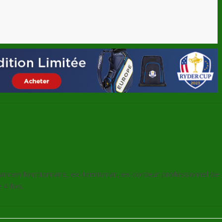
Prof de club : drôle de métier ?
, ancien fonctionnaire, ex-tennisman, ex-cordeur professionnel de
4 fois.