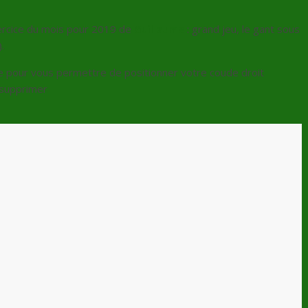
ercice du mois pour 2019 de
Guillaume
: grand jeu, le gant sous
.
ce pour vous permettre de positionner votre coude droit
 supprimer