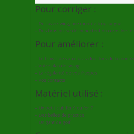
Pour corriger :
– De l’overswing, une montée trop longue
– Des bras qui se déconnectent du corps lors d
Pour améliorer :
– Le travail de votre bras droit lors de la monté
– Votre plan de swing
– La régularité de vos frappes
– Vos contacts
Matériel utilisé :
– Un petit club fer 9 ou fer 7
– Des balles de practice
– Un gant de golf