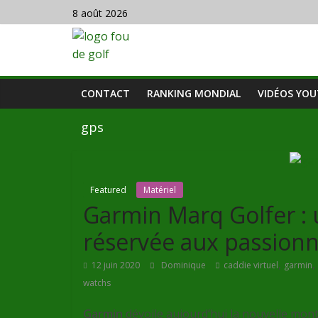
8 août 2026
CONTACT
RANKING MONDIAL
VIDÉOS YO
gps
Featured
Matériel
Garmin Marq Golfer :
réservée aux passionn
,
,
12 juin 2020
Dominique
caddie virtuel
garmin
watchs
Garmin
dévoile aujourd’hui la nouvelle mont