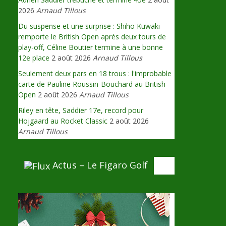
2026
Arnaud Tillous
Du suspense et une surprise : Shiho Kuwaki
remporte le British Open après deux tours de
play-off, Céline Boutier termine à une bonne
12e place
2 août 2026
Arnaud Tillous
Seulement deux pars en 18 trous : l'improbable
carte de Pauline Roussin-Bouchard au British
Open
2 août 2026
Arnaud Tillous
Riley en tête, Saddier 17e, record pour
Hojgaard au Rocket Classic
2 août 2026
Arnaud Tillous
Actus – Le Figaro Golf