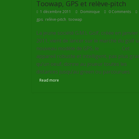
Toowap, GPS et relève-pitch
1 décembre 2011
Dominique
0 Comments
,
,
gps
relève-pitch
toowap
La jeune société G.M.L Golf, créée en janvier
2011, vient de lancer sur le marché du golf 
nouveau modèle de GPS, le
Toowap
. Cet
appareil robuste et intelligent, pas plus gra
qu’un oeuf, donne au joueur toutes les
distances jusqu’au green ou parcourues.
Read more