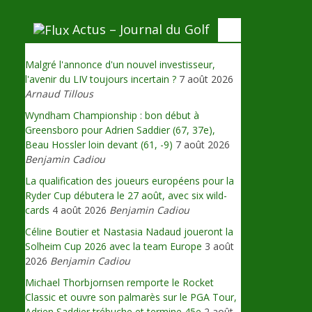
Actus – Journal du Golf
Malgré l'annonce d'un nouvel investisseur,
l'avenir du LIV toujours incertain ?
7 août 2026
Arnaud Tillous
Wyndham Championship : bon début à
Greensboro pour Adrien Saddier (67, 37e),
Beau Hossler loin devant (61, -9)
7 août 2026
Benjamin Cadiou
La qualification des joueurs européens pour la
Ryder Cup débutera le 27 août, avec six wild-
cards
4 août 2026
Benjamin Cadiou
Céline Boutier et Nastasia Nadaud joueront la
Solheim Cup 2026 avec la team Europe
3 août
2026
Benjamin Cadiou
Michael Thorbjornsen remporte le Rocket
Classic et ouvre son palmarès sur le PGA Tour,
Adrien Saddier trébuche et termine 45e
2 août