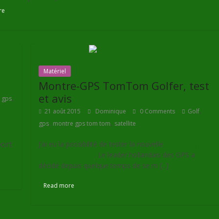
re
Matériel
Montre-GPS TomTom Golfer, test
et avis
,
,
gps
,
21 août 2015
Dominique
0 Comments
Golf
,
,
gps
montre gps tom tom
satellite
port
J’ai eu la possibilité de tester la nouvelle
Montre-gps
TomTom Golfer
. Le leader hollandais des GPS a
décidé depuis quelque temps de se m [...]
Lire la suite
Read more