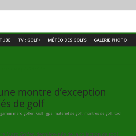
UTUBE
TV : GOLF+
MÉTÉO DES GOLFS
GALERIE PHOTO
 une montre d’exception
és de golf
,
,
,
,
,
garmin marq golfer
Golf
gps
matériel de golf
montres de golf
tool
re Marq Golfer, dernière-née de la collection de tool