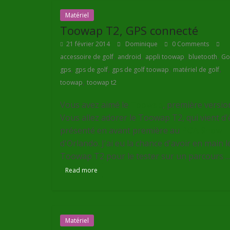
Matériel
Toowap T2, GPS connecté
21 février 2014
Dominique
0 Comments
,
,
,
,
accessoire de golf
android
appli toowap
bluetooth
Go
,
,
,
,
gps
gps de golf
gps de golf toowap
matériel de golf
,
toowap
toowap t2
Vous avez aimé le
Toowap
, première versio
Vous allez adorer le Toowap T2, qui vient d'
présenté en avant première au
PGA Show
d'Orlando. J'ai eu la chance d'avoir en main l
Toowap T2 pour le tester sur un parcours ...
Read more
Matériel