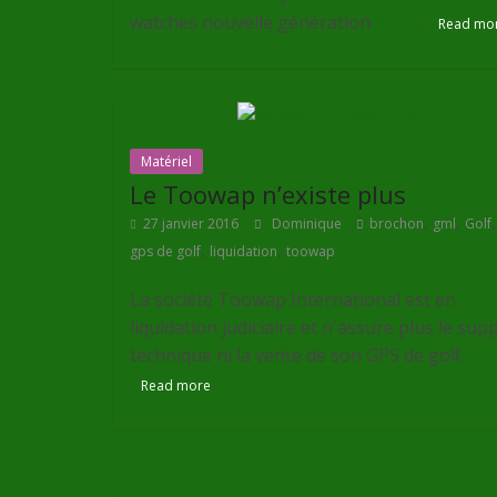
watches nouvelle génération
Marq
.
Read mo
Matériel
Le Toowap n’existe plus
,
,
27 janvier 2016
Dominique
brochon
gml
Golf
,
,
gps de golf
liquidation
toowap
La société Toowap International est en
liquidation judiciaire et n'assure plus le sup
technique ni la vente de son GPS de golf.
Read more