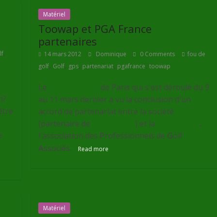
Matériel
Toowap et PGA France
partenaires
,
lf
14 mars 2012
Dominique
0 Comments
fou de
,
,
,
,
,
golf
Golf
gps
partenariat
pgafrance
toowap
Le
Salon du Golf
de Paris qui s'est déroulé du 9
n?
au 11 mars dernier a vu la conclusion d'un
être
accord de partenariat entre la société
Toowap
(partenaire de
Fou de Golf
) et la
PGA France
,
e
l'association des
P
rofessionnels de
G
olf
A
ssociés.
Read more
Matériel