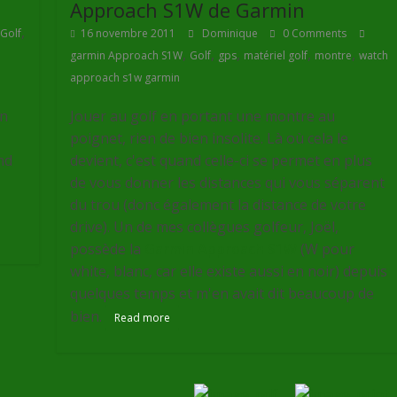
Approach S1W de Garmin
,
Golf
16 novembre 2011
Dominique
0 Comments
,
,
,
,
,
garmin Approach S1W
Golf
gps
matériel golf
montre
watch
approach s1w garmin
un
Jouer au golf en portant une montre au
poignet, rien de bien insolite. Là où cela le
nd
devient, c'est quand celle-ci se permet en plus
de vous donner les distances qui vous séparent
du trou (donc également la distance de votre
drive). Un de mes collègues golfeur, Joël,
possède la
Garmin Approach S1W
(W pour
white, blanc, car elle existe aussi en noir) depuis
quelques temps et m'en avait dit beaucoup de
bien.
Read more