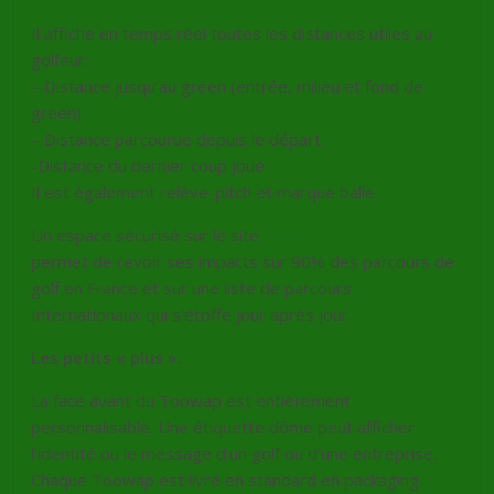
Il affiche en temps réel toutes les distances utiles au
golfeur:
– Distance jusqu’au green (entrée, milieu et fond de
green).
– Distance parcourue depuis le départ
-Distance du dernier coup joué
Il est également relève-pitch et marque balle.
Un espace sécurisé sur le site
www.toowap.com
permet de revoir ses impacts sur 90% des parcours de
golf en France et sur une liste de parcours
Internationaux qui s’étoffe jour après jour.
Les petits « plus ».
La face avant du Toowap est entièrement
personnalisable. Une étiquette dôme peut afficher
l’identité ou le message d’un golf ou d’une entreprise.
Chaque Toowap est livré en standard en packaging