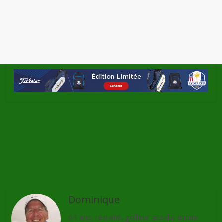
←
La Coupe du Monde pour les USA
Golf Channel gratuite chez Free
→
Dominique
64 ans, retraité, golfeur assidu, ancien