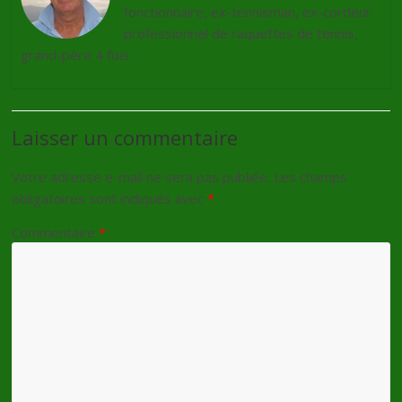
fonctionnaire, ex-tennisman, ex-cordeur
professionnel de raquettes de tennis,
grand-père 4 fois.
Laisser un commentaire
Votre adresse e-mail ne sera pas publiée.
Les champs
obligatoires sont indiqués avec
*
Commentaire
*