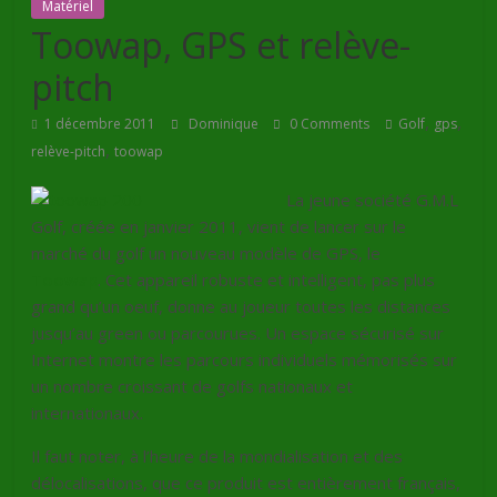
Matériel
Toowap, GPS et relève-
pitch
,
,
1 décembre 2011
Dominique
0 Comments
Golf
gps
,
relève-pitch
toowap
La jeune société G.M.L
Golf, créée en janvier 2011, vient de lancer sur le
marché du golf un nouveau modèle de GPS, le
Toowap
. Cet appareil robuste et intelligent, pas plus
grand qu’un oeuf, donne au joueur toutes les distances
jusqu’au green ou parcourues. Un espace sécurisé sur
Internet montre les parcours individuels mémorisés sur
un nombre croissant de golfs nationaux et
internationaux.
Il faut noter, à l’heure de la mondialisation et des
délocalisations, que ce produit est entièrement français,