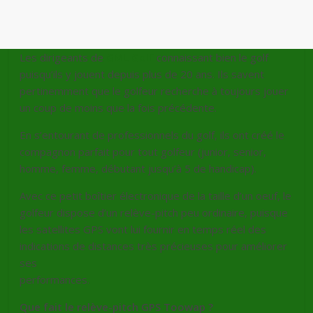
Les dirigeants de
GML Golf
connaissant bien le golf
puisqu’ils y jouent depuis plus de 20 ans. Ils savent
pertinemment que le golfeur recherche à toujours jouer
un coup de moins que la fois précédente.
En s’entourant de professionnels du golf, ils ont créé le
compagnon parfait pour tout golfeur (junior, senior,
homme, femme, débutant jusqu’à 5 de handicap).
Avec ce petit boîtier électronique de la taille d’un oeuf, le
golfeur dispose d’un relève-pitch peu ordinaire, puisque
les satellites GPS vont lui fournir en temps réel des
indications de distances très précieuses pour améliorer
ses
performances.
Que fait le relève-pitch GPS Toowap ?