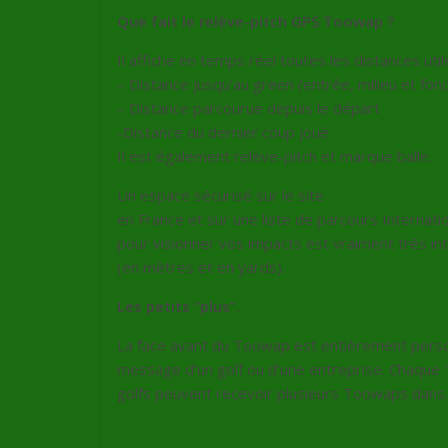
Que fait le relève-pitch GPS Toowap ?
Il affiche en temps réel toutes les distances util
– Distance jusqu’au green (entrée, milieu et fon
– Distance parcourue depuis le départ
-Distance du dernier coup joué
Il est également relève-pitch et marque balle.
Un espace sécurisé sur le site
www.toowap.c
en France et sur une liste de parcours Internatio
pour visionner vos impacts est vraiment très in
(en mètres et en yards).
Les petits “plus”.
La face avant du Toowap est entièrement personn
message d’un golf ou d’une entreprise. Chaque T
golfs peuvent recevoir plusieurs Toowaps dan