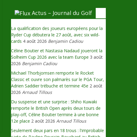
Actus – Journal du Golf
La qualification des joueurs européens pour la
Ryder Cup débutera le 27 août, avec six wild-
cards
4 août 2026
Benjamin Cadiou
Céline Boutier et Nastasia Nadaud joueront la
Solheim Cup 2026 avec la team Europe
3 août
2026
Benjamin Cadiou
Michael Thorbjornsen remporte le Rocket
Classic et ouvre son palmarès sur le PGA Tour,
Adrien Saddier trébuche et termine 45e
2 août
2026
Arnaud Tillous
Du suspense et une surprise : Shiho Kuwaki
remporte le British Open après deux tours de
play-off, Céline Boutier termine à une bonne
12e place
2 août 2026
Arnaud Tillous
Seulement deux pars en 18 trous : l'improbable
carte de Pauline Roussin-Bouchard au British