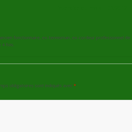
L’exercice du mois – 03/2012
, ancien fonctionnaire, ex-tennisman, ex-cordeur professionnel de
4 fois.
mps obligatoires sont indiqués avec
*