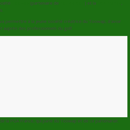
ociété
Toowap
(partenaire de
Fou de Golf
) et la
PGA France
,
s.
 va permettre à la jeune société créatrice du Toowap, d’avoir
et auprès des professionnels du golf.
 de la PGA France, qui parle du Toowap et de ce partenariat.