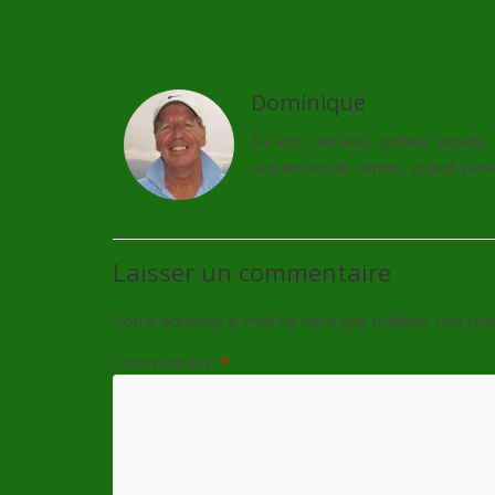
←
Titleist récompense les fidèles
Dominique
64 ans, retraité, golfeur assidu
raquettes de tennis, grand-père 
Laisser un commentaire
Votre adresse e-mail ne sera pas publiée.
Les cha
Commentaire
*