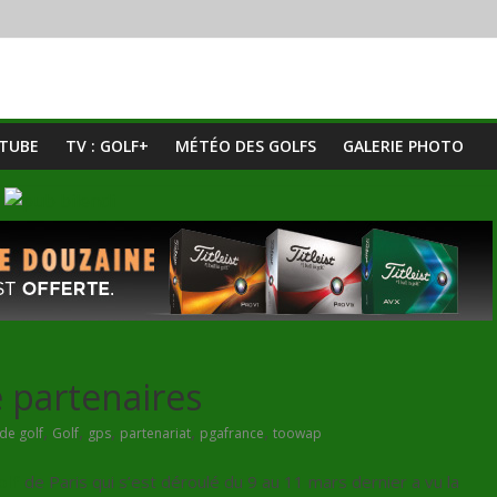
UTUBE
TV : GOLF+
MÉTÉO DES GOLFS
GALERIE PHOTO
 partenaires
,
,
,
,
,
de golf
Golf
gps
partenariat
pgafrance
toowap
olf
de Paris qui s’est déroulé du 9 au 11 mars dernier a vu la