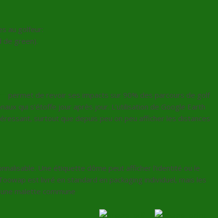
es au golfeur:
d de green).
om
permet de revoir ses impacts sur 90% des parcours de golf
naux qui s’étoffe jour après jour. L’utilisation de Google Earth
téressant, surtout que depuis peu on peu afficher les distances
alisable. Une étiquette dôme peut afficher l’identité ou le
oowap est livré en standard en packaging individuel, mais les
s une malette commune