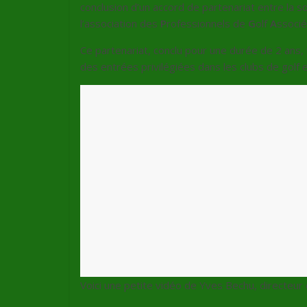
conclusion d’un accord de partenariat entre la s
l’association des
P
rofessionnels de
G
olf
A
ssocié
Ce partenariat, conclu pour une durée de 2 ans,
des entrées privilégiées dans les clubs de golf 
Voici une petite vidéo de Yves Bechu, directeur