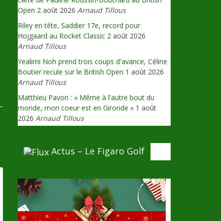
Open
2 août 2026
Arnaud Tillous
→
Riley en tête, Saddier 17e, record pour
Hojgaard au Rocket Classic
2 août 2026
Arnaud Tillous
Yealimi Noh prend trois coups d'avance, Céline
Boutier recule sur le British Open
1 août 2026
Arnaud Tillous
Matthieu Pavon : « Même à l'autre bout du
monde, mon coeur est en Gironde »
1 août
2026
Arnaud Tillous
Actus – Le Figaro Golf