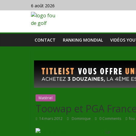
6 août 2026
CONTACT
RANKING MONDIAL
VIDÉOS YO
Matériel
Toowap et PGA France
14 mars 2012
Dominique
0 Comments
fou 
Le
Salon du G