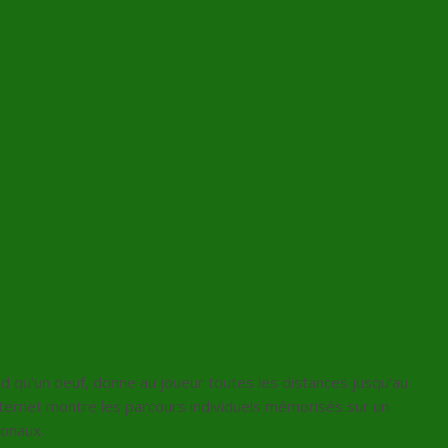
and qu’un oeuf, donne au joueur toutes les distances jusqu’au
ternet montre les parcours individuels mémorisés sur un
ionaux.