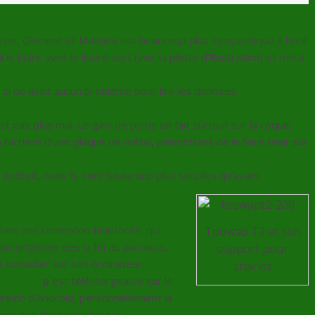
ine, Clément et Mathieu est beaucoup plus sympathique à l’oeil
 le blanc avec le liseré vert (voir la photo d’illustration) et mis à
i on avait aucun problème pour lire les données
st pas plus mal. Le gain de poids se fait surtout sur la coque,
 à l’arrière d’une plaque de métal, permettant de le faire tenir sur
droit, mais ils sont beaucoup plus souples qu’avant.
ant une connexion Bluetooth, qui
Toowap T2 et son
smartphone dès la fin du parcours,
support pour
a consulter sur son ordinateur.
chariot
li Toowa
p
est téléchargeable sur le
 version d’Android, personnellement la
met pas de la télécharger.