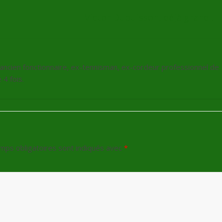
Victor Dubuisson, déjà grand !
, ancien fonctionnaire, ex-tennisman, ex-cordeur professionnel de
4 fois.
mps obligatoires sont indiqués avec
*