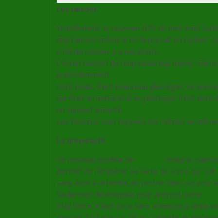
Les raisons.
Visuellement, le nouveau GPS de mes amis Ludiv
que l’ancien, même si on le prenait en couleur. J’ai
coté de l’ancien, y a pas photo.
L’écran ressort du coup beaucoup mieux, même s
précédemment.
Coté poids, il est beaucoup plus léger, ce qui n’e
qui était en métal et là en plastique. Il est doté
un support aimanté.
Les boutons sont toujours les mêmes au même en
La nouveauté
Ce nouveau modèle de
Toowap
intègre mainten
permet de récupérer sa carte de score sur son 
sans avoir à attendre de rentrer chez soi pour l
Seulement développée pour Android, cette
app
Play Store. Il faut juste faire attention à votre
version 4.0.3 que j’ai sur ma tablette ne me per