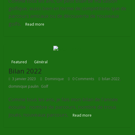
Comme tous les ans, un petit bilan de ma saison
golfique, aussi bien en terme de compétitons que de
parcours amicaux ou de découverte de nouveaux
golfs,
Read more
Featured
Général
Bilan 2022
,
3 janvier 2023
Dominique
0 Comments
bilan 2022
,
dominique paulin
Golf
Comme tous les ans, je fais mon bilan de l'année
écoulée : nombre de parcours, nombre de trous
joués, nouveaux parcours,
Read more