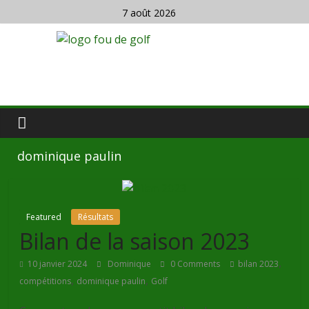
7 août 2026
dominique paulin
Featured
Résultats
Bilan de la saison 2023
,
10 janvier 2024
Dominique
0 Comments
bilan 2023
,
,
compétitions
dominique paulin
Golf