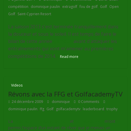
,
,
,
,
,
compétition
dominique paulin
extragolf
fou de golf
Golf
Open
,
Golf
Saint-Cyprien Resort
La saison 2013 s'est terminée tranquillement dans
la douceur et sous le soleil. Il est temps de faire le
bilan de cette année
golfique
avant d'attaquer les
entraînements qui vont m'amener au premières
compétitions de 2014.
Read more
Videos
Révons avec la FFG et GolfacademyTV
24 décembre 2009
dominique
0 Comments
,
,
,
,
,
dominique paulin
ffg
Golf
golfacademytv
leaderboard
trophy
La
Fédération Française de Golf
et
Golfacademytv
m’ont
permis l’espace d’un instant de rêver que je menais un