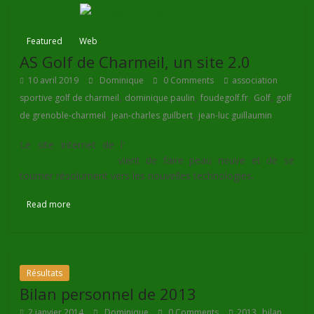
Featured
Web
AS Golf de Charmeil, un site 2.0
10 avril 2019
Dominique
0 Comments
association
,
,
,
,
sportive golf de charmeil
dominique paulin
foudegolf.fr
Golf
golf
,
,
de grenoble-charmeil
jean-charles guilbert
jean-luc guillaumin
Le site Internet de l'
Association Sportive du golf de
Grenoble-Charmeil
vient de faire peau neuve et de se
tourner résolument vers les nouvelles technologies.
Read more
Résultats
Bilan personnel de 2013
,
,
2 janvier 2014
Dominique
0 Comments
2013
bilan