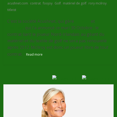
,
,
,
,
,
,
acushnet.com
contrat
foojoy
Golf
matériel de golf
rory mcilroy
titleist
C'est la société Acushnet, qui gère
Titleist
et
Footjoy
, qui l'a annoncé ce mari 30 Octobre : le
contrat liant le joueur Nord-Irlandais au géant du
matériel et du textile de golf ne sera pas renouvelé
après 2012. McIlroy est donc un joueur libre de tout
contrat.
Read more