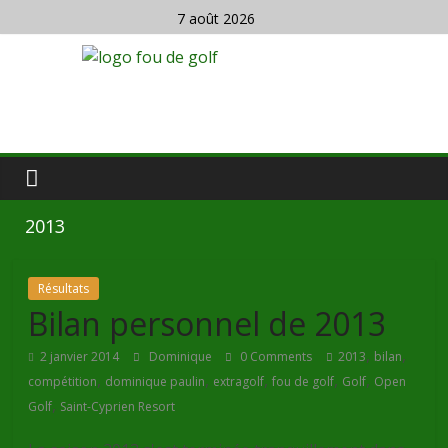
7 août 2026
2013
Résultats
Bilan personnel de 2013
,
,
2 janvier 2014
Dominique
0 Comments
2013
bilan
,
,
,
,
,
compétition
dominique paulin
extragolf
fou de golf
Golf
Open
,
Golf
Saint-Cyprien Resort