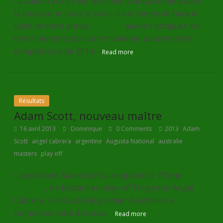
La saison 2013 s'est terminée tranquillement dans
la douceur et sous le soleil. Il est temps de faire le
bilan de cette année
golfique
avant d'attaquer les
entraînements qui vont m'amener au premières
compétitions de 2014.
Read more
Résultats
Adam Scott, nouveau maître
,
16 avril 2013
Dominique
0 Comments
2013
Adam
,
,
,
,
,
Scott
angel cabrera
argentine
Augusta National
australie
,
masters
play off
L'australien Adam Scott a remporté le 77ème
Masters
, en battant en play-off l'Argentin Angel
Cabrera. Il est aussi le premier Australien a
remporter cette épreuve.
Read more