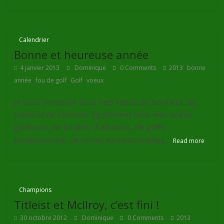
Calendrier
Bonne et heureuse année
,
4 janvier 2013
Dominique
0 Comments
2013
bonne
,
,
,
année
fou de golf
Golf
voeux
Je vous présente tous mes voeux de bonheur, de
santé et de réussite. Egalement tous mes voeux
golfiques, de birdies, d'albatros, de golfs
exceptionnels, de cartes exceptionnelles.
Read more
Champions
Titleist et McIlroy, c’est fini !
,
30 octobre 2012
Dominique
0 Comments
2013