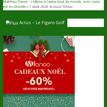
Matthieu Pavon : « Même à l'autre bout du monde, mon coeur
est en Gironde »
1 août 2026
Arnaud Tillous
Actus – Le Figaro Golf