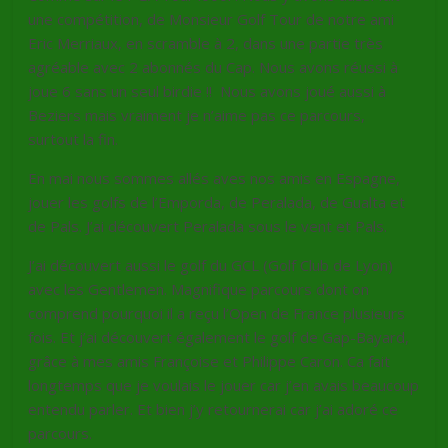
une compétition, de Monsieur Golf Tour de notre ami
Eric Merriaux, en scramble à 2, dans une partie très
agréable avec 2 abonnés du Cap. Nous avons réussi à
joue 6 sans un seul birdie !! Nous avons joué aussi à
Beziers mais vraiment je n’aime pas ce parcours,
surtout la fin.
En mai nous sommes allés aves nos amis en Espagne,
jouer les golfs de l’Emporda, de Peralada, de Gualta et
de Pals. J’ai découvert Peralada sous le vent et Pals.
J’ai découvert aussi le golf du GCL (Golf Club de Lyon)
avec les Gentlemen. Magnifique parcours dont on
comprend pourquoi il a reçu l’Open de France plusieurs
fois. Et j’ai découvert également le golf de Gap-Bayard,
grâce à mes amis Françoise et Philippe Caron. Ca fait
longtemps que je voulais le jouer car j’en avais beaucoup
entendu parler. Et bien j’y retournerai car j’ai adoré ce
parcours.