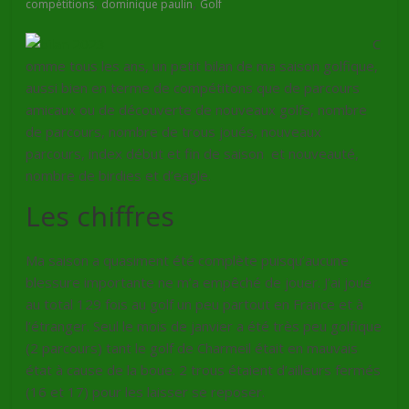
,
,
compétitions
dominique paulin
Golf
C
omme tous les ans, un petit bilan de ma saison golfique,
aussi bien en terme de compétitons que de parcours
amicaux ou de découverte de nouveaux golfs, nombre
de parcours, nombre de trous joués, nouveaux
parcours, index début et fin de saison et nouveauté,
nombre de birdies et d’eagle.
Les chiffres
Ma saison a quasiment été complète puisqu’aucune
blessure importante ne m’a empêché de jouer. J’ai joué
au total 129 fois au golf un peu partout en France et à
l’étranger. Seul le mois de janvier a été très peu golfique
(2 parcours) tant le golf de Charmeil était en mauvais
état à cause de la boue. 2 trous étaient d’ailleurs fermés
(16 et 17) pour les laisser se reposer.