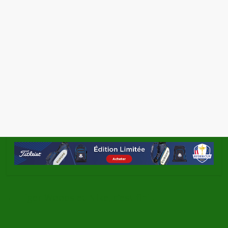
←
Tiger Woods et Nike, c’est fini !