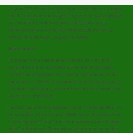
J’ai joué 2211 trous en tout, pour 103 birdies et 1 eagle,
soit 110 trous de moins que l’an passé ce qui s’explique
par un début et une fin d’année perturbée par le
mauvais temps et un terrain défavorable. J’ai fait 22
birdies de plus mais 3 eagles de moins.
Bilan sportif
J’ai démarré ma saison avec un index de 7 et je l’ai
terminée à 6,8 en ayant été 6,7 en été. Je suis donc
content de ma progression même si j’aurais pu et du
mieux faire. Le WHS est vraiment un usine à gaz pour le
calcul de l’index mais ça permet de faire des projections
avant une compétition.
J’ai participé à 35 compétitons, dont 14 individuelles, 21
en scramble à 2 ou 4,ou en 4BMB ou en shamble à 3 ou
4. J’en ai gagné 2, fini 2 fois sur le podium. Avec l’équipe
des Gentlemen de Charmeil, nous sommes sortis des