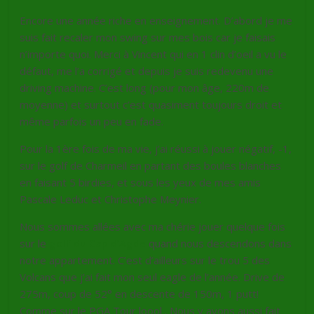
Encore une année riche en enseignement. D’abord je me
suis fait recaler mon swing sur mes bois car je faisais
n’importe quoi. Merci à Vincent qui en 1 clin d’oeil a vu le
défaut, me l’a corrigé et depuis je suis redevenu une
driving machine. C’est long (pour mon âge, 220m de
moyenne) et surtout c’est quasiment toujours droit et
même parfois un peu en fade.
Pour la 1ère fois de ma vie, j’ai réussi à jouer négatif, -1,
sur le golf de Charmeil en partant des boules blanches
en faisant 5 birdies, et sous les yeux de mes amis
Pascale Leduc et Christophe Meynier.
Nous sommes allées avec ma chérie jouer quelque fois
sur le
golf du Cap d’Agde
quand nous descendons dans
notre appartement. C’est d’ailleurs sur le trou 5 des
Volcans que j’ai fait mon seul eagle de l’année. Drive de
275m, coup de 52° en descente de 150m, 1 putt!
Comme sur le PGA Tour loool . Nous y avons aussi fait