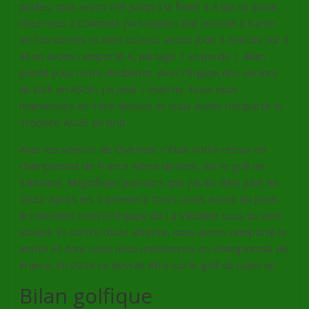
poules, puis avons été jusqu’à la finale à 4 qui se jouait
chez nous à Charmeil. J’ai toujours été associé à Karim
en foursomes et avec lui nous avons joué 5 matchs sur 6
et en avons remporté 4, partagé 1 et perdu 1. Bilan
positif pour notre doublette. Avec l’équipe des seniors
du GSE en ASGE, j’ai joué 7 matchs. Nous nous
maintenons en 1ère division et nous avons remporté le
Trophée ASGE en brut.
Avec les séniors de Charmeil, c’était notre retour en
championnat de France 4ème division, sur le golf de
Saumane. Magnifique parcours que j’avais déjà joué en
2022. Après les 2 premiers tours, nous avons du jouer
le maintient contre l’équipe de La Valdaine sous un vent
violent. Et contre toute attente, nous avons remporté le
match et donc nous nous maintenons en championnat de
France. En 2024 ce devrait être sur le golf du Luberon.
Bilan golfique