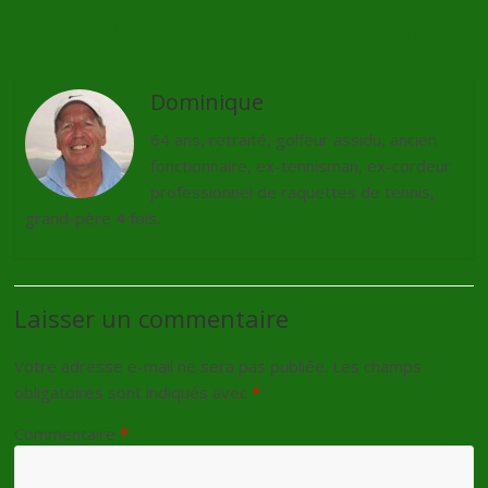
Le LPGA Tour sera diffusé gratuitement
→
Dominique
64 ans, retraité, golfeur assidu, ancien
fonctionnaire, ex-tennisman, ex-cordeur
professionnel de raquettes de tennis,
grand-père 4 fois.
Laisser un commentaire
Votre adresse e-mail ne sera pas publiée.
Les champs
obligatoires sont indiqués avec
*
Commentaire
*