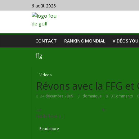
6 août 2026
CONTACT
RANKING MONDIAL
VIDÉOS YO
ffg
Videos
Révons avec la FFG e
24 décembre 2009
dominique
0 Comments
La
Fédération Française de Golf
et
Golfacademytv
leaderboar [...]
Lire la suite
Read more