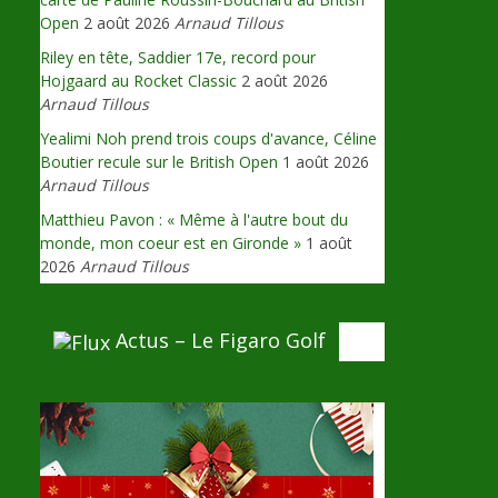
Open
2 août 2026
Arnaud Tillous
Riley en tête, Saddier 17e, record pour
Hojgaard au Rocket Classic
2 août 2026
Arnaud Tillous
Yealimi Noh prend trois coups d'avance, Céline
Boutier recule sur le British Open
1 août 2026
Arnaud Tillous
Matthieu Pavon : « Même à l'autre bout du
monde, mon coeur est en Gironde »
1 août
2026
Arnaud Tillous
Actus – Le Figaro Golf