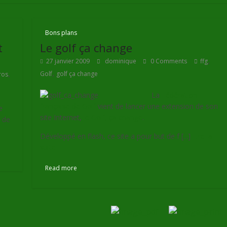
Bons plans
t
Le golf ça change
,
27 janvier 2009
dominique
0 Comments
ffg
,
,
Golf
golf ça change
ros
La
Fédération
française de Golf
vient de lancer une extension de son
e
site Internet,
le Golf, ça change
.
i de
Développé en flash, ce site a pour but de f [...]
Lire la
suite
Read more