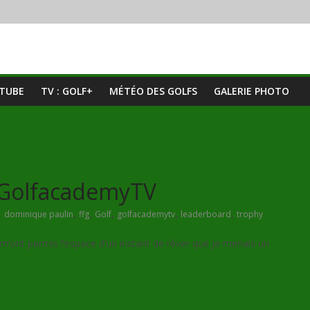
UTUBE
TV : GOLF+
MÉTÉO DES GOLFS
GALERIE PHOTO
t GolfacademyTV
,
,
,
,
,
dominique paulin
ffg
Golf
golfacademytv
leaderboard
trophy
m’ont permis l’espace d’un instant de rêver que je menais un