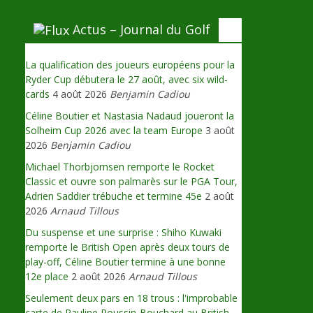
Actus – Journal du Golf
La qualification des joueurs européens pour la
Ryder Cup débutera le 27 août, avec six wild-
cards
4 août 2026
Benjamin Cadiou
Céline Boutier et Nastasia Nadaud joueront la
Solheim Cup 2026 avec la team Europe
3 août
2026
Benjamin Cadiou
Michael Thorbjornsen remporte le Rocket
Classic et ouvre son palmarès sur le PGA Tour,
Adrien Saddier trébuche et termine 45e
2 août
2026
Arnaud Tillous
Du suspense et une surprise : Shiho Kuwaki
remporte le British Open après deux tours de
play-off, Céline Boutier termine à une bonne
12e place
2 août 2026
Arnaud Tillous
Seulement deux pars en 18 trous : l'improbable
carte de Pauline Roussin-Bouchard au British