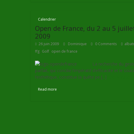
Calendrier
Open de France, du 2 au 5 juille
2009
26 juin 2009
Dominique
0 Comments
albat
,
,
ffg
Golf
open de france
La recherche du gest
parfait, qui concilie l’impératif d’efficacité et le souc
l’esthétique, constitue la quête pe [...]
Lire la suite
Read more