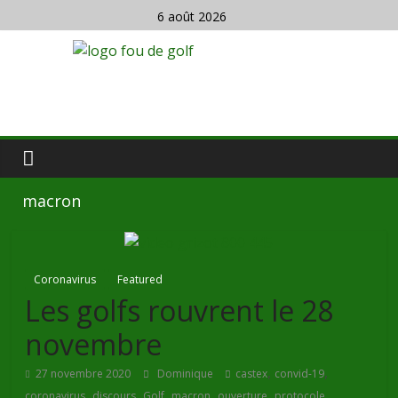
6 août 2026
macron
Coronavirus
Featured
Les golfs rouvrent le 28
novembre
,
,
27 novembre 2020
Dominique
castex
convid-19
,
,
,
,
,
coronavirus
discours
Golf
macron
ouverture
protocole