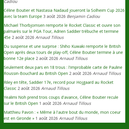
Cadiou
Céline Boutier et Nastasia Nadaud joueront la Solheim Cup 2026
avec la team Europe
3 août 2026
Benjamin Cadiou
Michael Thorbjornsen remporte le Rocket Classic et ouvre son
palmarès sur le PGA Tour, Adrien Saddier trébuche et termine
45e
2 août 2026
Arnaud Tillous
Du suspense et une surprise : Shiho Kuwaki remporte le British
Open après deux tours de play-off, Céline Boutier termine à une
bonne 12e place
2 août 2026
Arnaud Tillous
Seulement deux pars en 18 trous : l'improbable carte de Pauline
Roussin-Bouchard au British Open
2 août 2026
Arnaud Tillous
Riley en tête, Saddier 17e, record pour Hojgaard au Rocket
Classic
2 août 2026
Arnaud Tillous
Yealimi Noh prend trois coups d'avance, Céline Boutier recule
sur le British Open
1 août 2026
Arnaud Tillous
Matthieu Pavon : « Même à l'autre bout du monde, mon coeur
est en Gironde »
1 août 2026
Arnaud Tillous