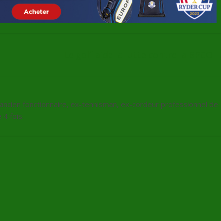
Le golf aide la lutte contre la BPCO
, ancien fonctionnaire, ex-tennisman, ex-cordeur professionnel de
4 fois.