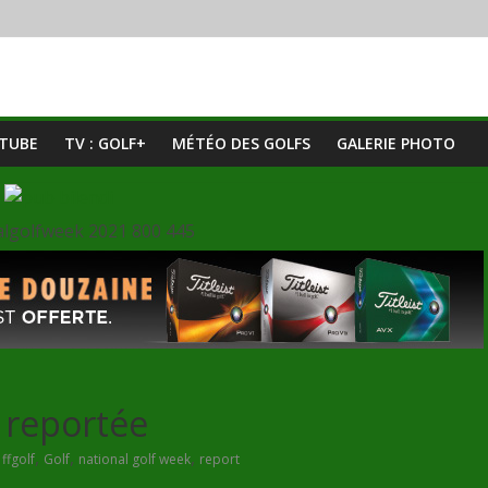
UTUBE
TV : GOLF+
MÉTÉO DES GOLFS
GALERIE PHOTO
 reportée
,
,
,
,
ffgolf
Golf
national golf week
report