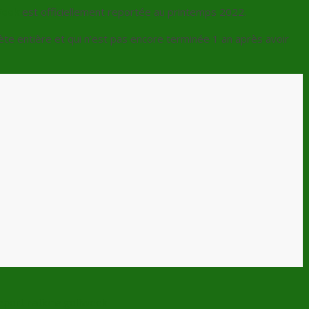
Week
est officiellement reportée au printemps 2022.
nète entière et qui n’est pas encore terminée 1 an après avoir