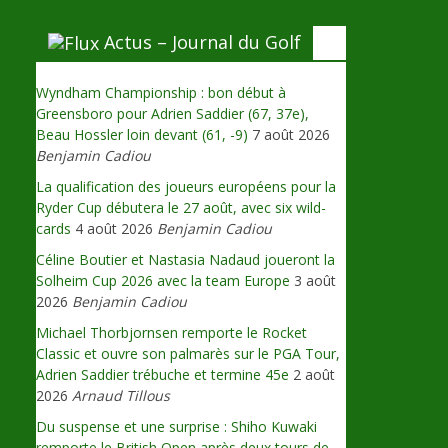
Actus – Journal du Golf
Wyndham Championship : bon début à
Greensboro pour Adrien Saddier (67, 37e),
Beau Hossler loin devant (61, -9)
7 août 2026
Benjamin Cadiou
La qualification des joueurs européens pour la
Ryder Cup débutera le 27 août, avec six wild-
cards
4 août 2026
Benjamin Cadiou
Céline Boutier et Nastasia Nadaud joueront la
Solheim Cup 2026 avec la team Europe
3 août
2026
Benjamin Cadiou
Michael Thorbjornsen remporte le Rocket
Classic et ouvre son palmarès sur le PGA Tour,
Adrien Saddier trébuche et termine 45e
2 août
2026
Arnaud Tillous
Du suspense et une surprise : Shiho Kuwaki
remporte le British Open après deux tours de