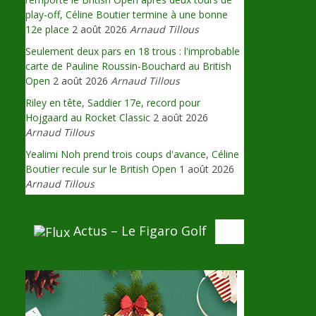
play-off, Céline Boutier termine à une bonne
12e place
2 août 2026
Arnaud Tillous
Seulement deux pars en 18 trous : l'improbable
carte de Pauline Roussin-Bouchard au British
Open
2 août 2026
Arnaud Tillous
Riley en tête, Saddier 17e, record pour
Hojgaard au Rocket Classic
2 août 2026
Arnaud Tillous
Yealimi Noh prend trois coups d'avance, Céline
Boutier recule sur le British Open
1 août 2026
Arnaud Tillous
Actus – Le Figaro Golf