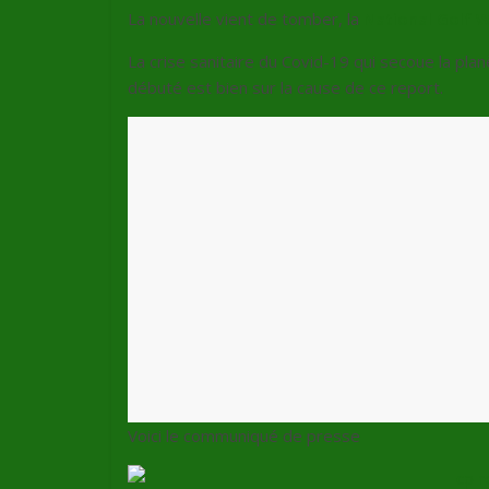
La nouvelle vient de tomber, la
National Golf 
La crise sanitaire du Covid-19 qui secoue la pla
débuté est bien sur la cause de ce report.
Voici le communiqué de presse