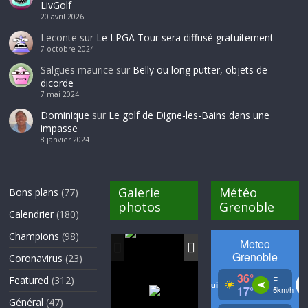
LivGolf
20 avril 2026
Leconte
sur
Le LPGA Tour sera diffusé gratuitement
7 octobre 2024
Salgues maurice
sur
Belly ou long putter, objets de
dicorde
7 mai 2024
Dominique
sur
Le golf de Digne-les-Bains dans une
impasse
8 janvier 2024
Galerie
Météo
Bons plans
(77)
photos
Grenoble
Calendrier
(180)
Champions
(98)
Coronavirus
(23)
Featured
(312)
Général
(47)