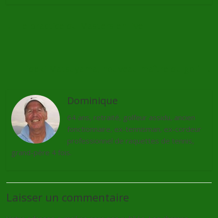
←
Le practice du Masters en live
Hideki Matsuyama, nouveau maître du golf
→
Dominique
64 ans, retraité, golfeur assidu, ancien
fonctionnaire, ex-tennisman, ex-cordeur
professionnel de raquettes de tennis,
grand-père 4 fois.
Laisser un commentaire