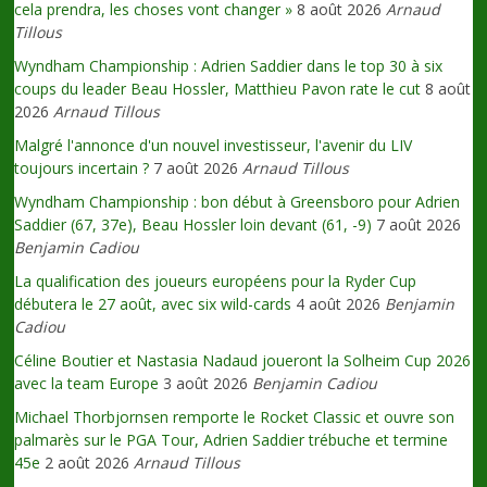
cela prendra, les choses vont changer »
8 août 2026
Arnaud
Tillous
Wyndham Championship : Adrien Saddier dans le top 30 à six
coups du leader Beau Hossler, Matthieu Pavon rate le cut
8 août
2026
Arnaud Tillous
Malgré l'annonce d'un nouvel investisseur, l'avenir du LIV
toujours incertain ?
7 août 2026
Arnaud Tillous
Wyndham Championship : bon début à Greensboro pour Adrien
Saddier (67, 37e), Beau Hossler loin devant (61, -9)
7 août 2026
Benjamin Cadiou
La qualification des joueurs européens pour la Ryder Cup
débutera le 27 août, avec six wild-cards
4 août 2026
Benjamin
Cadiou
Céline Boutier et Nastasia Nadaud joueront la Solheim Cup 2026
avec la team Europe
3 août 2026
Benjamin Cadiou
Michael Thorbjornsen remporte le Rocket Classic et ouvre son
palmarès sur le PGA Tour, Adrien Saddier trébuche et termine
45e
2 août 2026
Arnaud Tillous