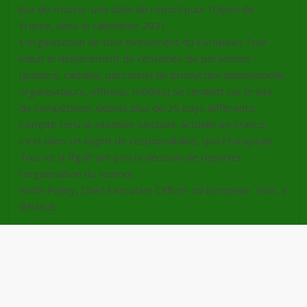
but de trouver une date de report pour l’Open de
France, dans le calendrier 2021.
L’organisation de tout événement du European Tour
induit le déplacement de centaines de personnes
(joueurs, caddies, personnel de production audiovisuelle,
organisateurs, officiels, médias) se rendant sur le site
de compétition, depuis plus de 25 pays différents.
Compte tenu la situation sanitaire actuelle en France,
c’est dans un esprit de responsabilité, que l’European
Tour et la ffgolf ont pris la décision de reporter
l’organisation du tournoi.
Keith Pelley, Chief Executive Officer du European Tour, a
déclaré: