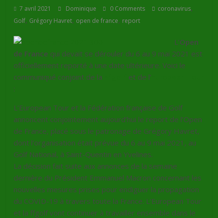
,
7 avril 2021
Dominique
0 Comments
coronavirus
,
,
,
Golf
Grégory Havret
open de france
report
L’
Open
de France
qui devait se dérouler du 6 au 9 mai 2021 est
officiellement reporté à une date ultérieure. Voici le
communiqué conjoint de la
Ffgolf
et de l’
European Tour
:
L’European Tour et la Fédération française de Golf
annoncent conjointement aujourd’hui le report de l’Open
de France, placé sous le patronage de Grégory Havret,
dont l’organisation était prévue du 6 au 9 mai 2021, au
Golf National, à Saint-Quentin en Yvelines.
La décision fait suite aux annonces de la semaine
dernière du Président Emmanuel Macron concernant les
nouvelles mesures prises pour endiguer la propagation
du COVID-19 à travers toute la France. L’European Tour
et la ffgolf vont continuer à travailler ensemble dans le