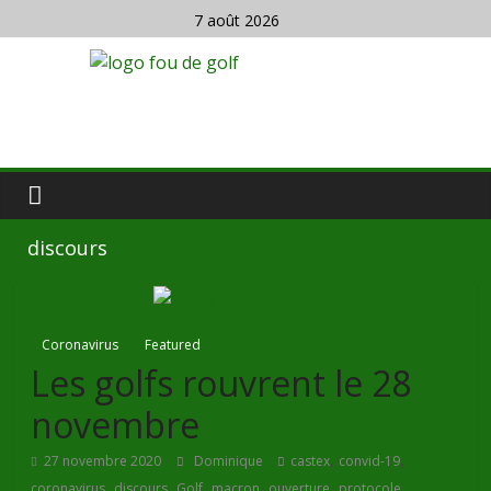
7 août 2026
discours
Coronavirus
Featured
Les golfs rouvrent le 28
novembre
,
,
27 novembre 2020
Dominique
castex
convid-19
,
,
,
,
,
coronavirus
discours
Golf
macron
ouverture
protocole