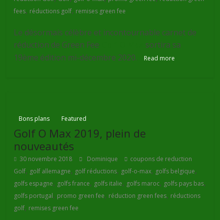
,
,
fees
réductions golf
remises green fee
Le désormais célèbre et incontournable carnet de
réduction de Green Fee
Golf O Max
sortira sa
19ème édition mi-décembre 2020.
Read more
Bons plans
Featured
Golf O Max 2019, plein de
nouveautés
30 novembre 2018
Dominique
coupons de reduction
,
,
,
,
,
Golf
golf allemagne
golf réductions
golf-o-max
golfs belgique
,
,
,
,
,
golfs espagne
golfs france
golfs italie
golfs maroc
golfs pays bas
,
,
,
golfs portugal
promo green fee
réduction green fees
réductions
,
golf
remises green fee