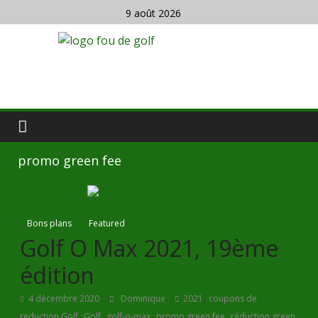
9 août 2026
promo green fee
Bons plans
Featured
Golf O Max 2021, 19ème
édition
,
4 décembre 2020
Dominique
2021
coupons de
,
,
,
,
reduction Golf
Golf
golf-o-max
promo green fee
réduction green