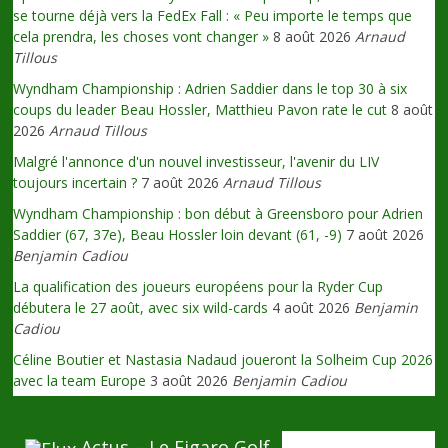
se tourne déjà vers la FedEx Fall : « Peu importe le temps que
cela prendra, les choses vont changer »
8 août 2026
Arnaud
Tillous
Wyndham Championship : Adrien Saddier dans le top 30 à six
coups du leader Beau Hossler, Matthieu Pavon rate le cut
8 août
2026
Arnaud Tillous
Malgré l'annonce d'un nouvel investisseur, l'avenir du LIV
toujours incertain ?
7 août 2026
Arnaud Tillous
Wyndham Championship : bon début à Greensboro pour Adrien
Saddier (67, 37e), Beau Hossler loin devant (61, -9)
7 août 2026
Benjamin Cadiou
La qualification des joueurs européens pour la Ryder Cup
débutera le 27 août, avec six wild-cards
4 août 2026
Benjamin
Cadiou
Céline Boutier et Nastasia Nadaud joueront la Solheim Cup 2026
avec la team Europe
3 août 2026
Benjamin Cadiou
Actus – Le Figaro Golf