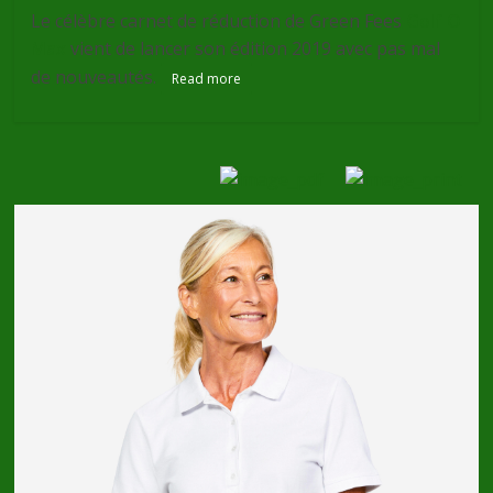
Le célèbre carnet de réduction de Green Fees
Golf O
Max
vient de lancer son édition 2019 avec pas mal
de nouveautés.
Read more