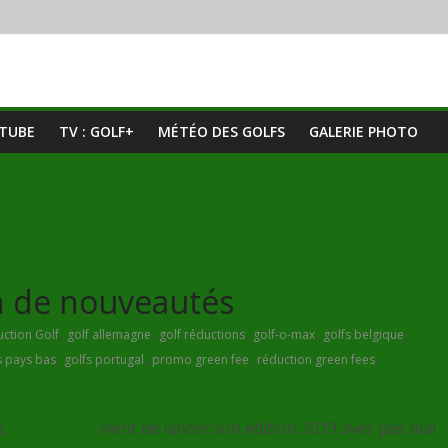
UTUBE
TV : GOLF+
MÉTÉO DES GOLFS
GALERIE PHOTO
n de nouveautés
,
,
,
,
,
ction Golf
golf allemagne
golf réductions
golf-o-max
golfs belgique
,
,
,
,
s pays bas
golfs portugal
promo green fee
réduction green fees
es
Golf O Max
vient de lancer son édition 2019 avec pas mal