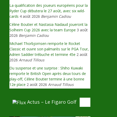
La qualification des joueurs européens pour la
Ryder Cup débutera le 27 août, avec six wild-
cards
4 août 2026
Benjamin Cadiou
Céline Boutier et Nastasia Nadaud joueront la
Solheim Cup 2026 avec la team Europe
3 août
2026
Benjamin Cadiou
Michael Thorbjornsen remporte le Rocket
Classic et ouvre son palmarès sur le PGA Tour,
Adrien Saddier trébuche et termine 45e
2 août
2026
Arnaud Tillous
Du suspense et une surprise : Shiho Kuwaki
remporte le British Open après deux tours de
play-off, Céline Boutier termine à une bonne
12e place
2 août 2026
Arnaud Tillous
Actus – Le Figaro Golf