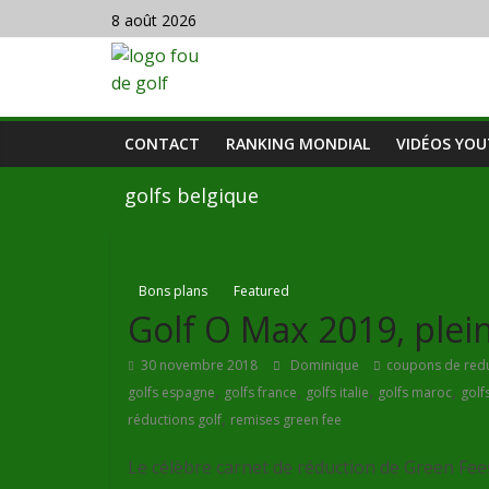
8 août 2026
CONTACT
RANKING MONDIAL
VIDÉOS YO
golfs belgique
Bons plans
Featured
Golf O Max 2019, plei
30 novembre 2018
Dominique
coupons de redu
,
,
,
,
golfs espagne
golfs france
golfs italie
golfs maroc
golf
,
réductions golf
remises green fee
Le célèbre carnet de réduction de Green Fe