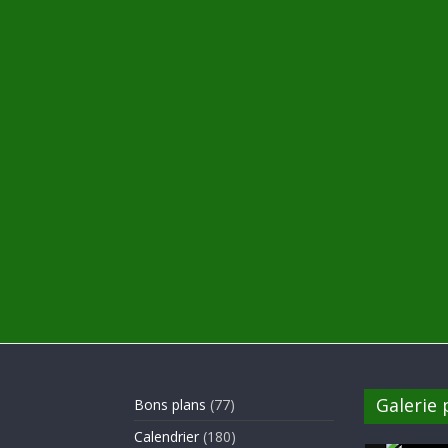
Galerie
Bons plans
(77)
Calendrier
(180)