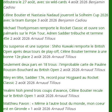
débutera le 27 août, avec six wild-cards
4 août 2026
Benjamin
Cadiou
Céline Boutier et Nastasia Nadaud joueront la Solheim Cup 2026
avec la team Europe
3 août 2026
Benjamin Cadiou
Michael Thorbjornsen remporte le Rocket Classic et ouvre son
palmarès sur le PGA Tour, Adrien Saddier trébuche et termine
45e
2 août 2026
Arnaud Tillous
Du suspense et une surprise : Shiho Kuwaki remporte le British
Open après deux tours de play-off, Céline Boutier termine à une
bonne 12e place
2 août 2026
Arnaud Tillous
Seulement deux pars en 18 trous : l'improbable carte de Pauline
Roussin-Bouchard au British Open
2 août 2026
Arnaud Tillous
Riley en tête, Saddier 17e, record pour Hojgaard au Rocket
Classic
2 août 2026
Arnaud Tillous
Yealimi Noh prend trois coups d'avance, Céline Boutier recule
sur le British Open
1 août 2026
Arnaud Tillous
Matthieu Pavon : « Même à l'autre bout du monde, mon coeur
est en Gironde »
1 août 2026
Arnaud Tillous