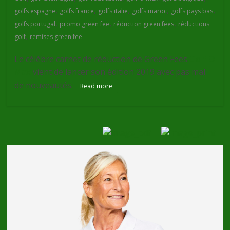
,
,
,
,
,
golfs espagne
golfs france
golfs italie
golfs maroc
golfs pays bas
,
,
,
golfs portugal
promo green fee
réduction green fees
réductions
,
golf
remises green fee
Le célèbre carnet de réduction de Green Fees
Golf O
Max
vient de lancer son édition 2019 avec pas mal
de nouveautés.
Read more