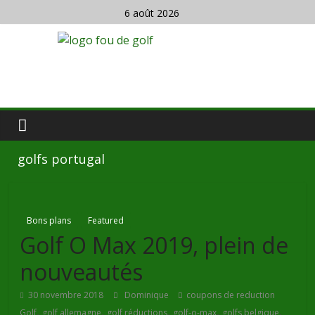
6 août 2026
golfs portugal
Bons plans
Featured
Golf O Max 2019, plein de
nouveautés
30 novembre 2018
Dominique
coupons de reduction
,
,
,
,
,
Golf
golf allemagne
golf réductions
golf-o-max
golfs belgique