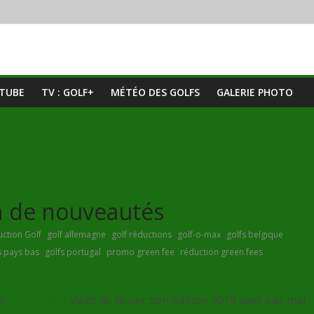
UTUBE
TV : GOLF+
MÉTÉO DES GOLFS
GALERIE PHOTO
n de nouveautés
,
,
,
,
,
ction Golf
golf allemagne
golf réductions
golf-o-max
golfs belgique
,
,
,
,
s pays bas
golfs portugal
promo green fee
réduction green fees
es
Golf O Max
vient de lancer son édition 2019 avec pas mal