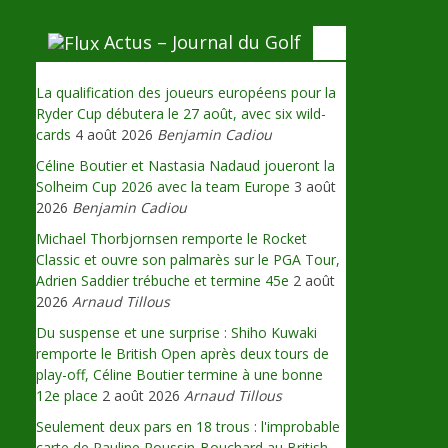
Actus – Journal du Golf
La qualification des joueurs européens pour la
Ryder Cup débutera le 27 août, avec six wild-
cards
4 août 2026
Benjamin Cadiou
Céline Boutier et Nastasia Nadaud joueront la
Solheim Cup 2026 avec la team Europe
3 août
2026
Benjamin Cadiou
Michael Thorbjornsen remporte le Rocket
Classic et ouvre son palmarès sur le PGA Tour,
Adrien Saddier trébuche et termine 45e
2 août
2026
Arnaud Tillous
Du suspense et une surprise : Shiho Kuwaki
remporte le British Open après deux tours de
play-off, Céline Boutier termine à une bonne
12e place
2 août 2026
Arnaud Tillous
Seulement deux pars en 18 trous : l'improbable
carte de Pauline Roussin-Bouchard au British