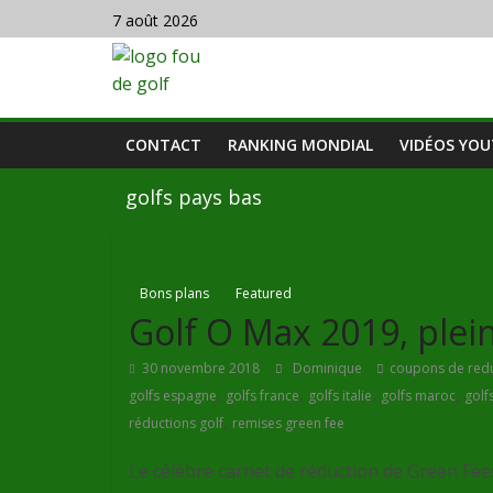
7 août 2026
CONTACT
RANKING MONDIAL
VIDÉOS YO
golfs pays bas
Bons plans
Featured
Golf O Max 2019, plei
30 novembre 2018
Dominique
coupons de redu
,
,
,
,
golfs espagne
golfs france
golfs italie
golfs maroc
golf
,
réductions golf
remises green fee
Le célèbre carnet de réduction de Green Fe