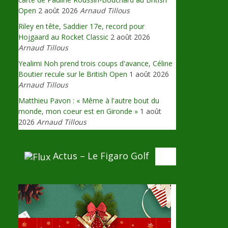
Open
2 août 2026
Arnaud Tillous
Riley en tête, Saddier 17e, record pour
Hojgaard au Rocket Classic
2 août 2026
Arnaud Tillous
Yealimi Noh prend trois coups d'avance, Céline
Boutier recule sur le British Open
1 août 2026
Arnaud Tillous
Matthieu Pavon : « Même à l'autre bout du
monde, mon coeur est en Gironde »
1 août
2026
Arnaud Tillous
Actus – Le Figaro Golf