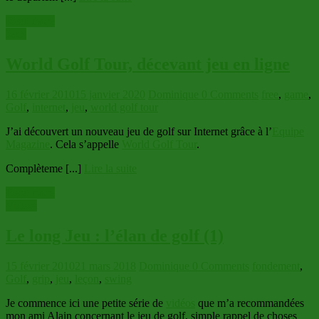
Read more
Jeux
World Golf Tour, décevant jeu en ligne
16 février 2010
15 janvier 2020
Dominique
0 Comments
free
,
game
,
Golf
,
internet
,
jeu
,
world golf tour
J’ai découvert un nouveau jeu de golf sur Internet grâce à l’
Equipe
Magazine
. Cela s’appelle
World Golf Tour
.
Complèteme [...]
Lire la suite
Read more
Videos
Le long Jeu : l’élan de golf (1)
15 février 2010
21 mars 2018
Dominique
0 Comments
fondement
,
Golf
,
grip
,
jeu
,
leçon
,
swing
Je commence ici une petite série de
vidéos
que m’a recommandées
mon ami Alain concernant le jeu de golf, simple rappel de choses