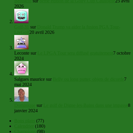
Beaugolf
sur
8ème édition de la Golfy Cup Catalogne
25 avril
2026
Golf-31
sur
Donald Trump va aider la fusion PGA Tour-
LivGolf
20 avril 2026
Leconte
sur
Le LPGA Tour sera diffusé gratuitement
7 octobre
2024
Salgues maurice
sur
Belly ou long putter, objets de dicorde
7
mai 2024
Dominique
sur
Le golf de Digne-les-Bains dans une impasse
8
janvier 2024
Bons plans
(77)
Calendrier
(180)
Champions
(98)