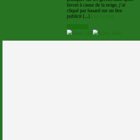
favori à cause de la neige, j’ai
cliqué par hasard sur un lien
publicit [...]
Lire la suite
Read more