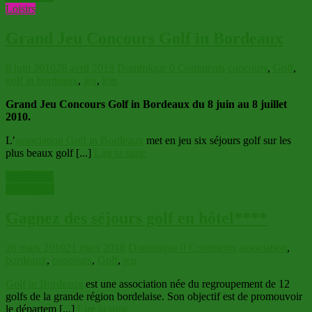
Loisirs
Grand Jeu Concours Golf in Bordeaux
8 juin 2010
26 avril 2019
Dominique
0 Comments
concours
,
Golf
,
golf in bordeaux
,
jeu
,
lots
Grand Jeu Concours Golf in Bordeaux du 8 juin au 8 juillet
2010.
L’
association Golf in Bordeaux
met en jeu six séjours golf sur les
plus beaux golf [...]
Lire la suite
Read more
Bons plans
Gagnez des séjours golf en hôtel****
26 mars 2010
21 mars 2018
Dominique
0 Comments
association
,
bordeaux
,
concours
,
Golf
,
jeu
Golf in Bordeaux
est une association née du regroupement de 12
golfs de la grande région bordelaise. Son objectif est de promouvoir
le départem [...]
Lire la suite