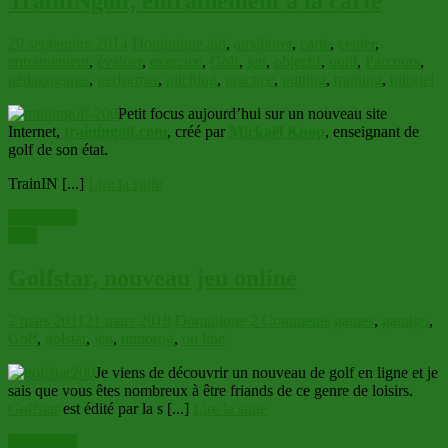
TrainINgolf, entrainement à la carte
29 septembre 2014
Dominique
aid
,
améliorer
,
carte
,
center
,
entrainement
,
évaluer
,
exercice
,
Golf
,
jeu
,
objectif
,
outil
,
Parcours
,
pédagogique
,
performer
,
pitching
,
practice
,
putting
,
training
,
tutoriel
Petit focus aujourd’hui sur un nouveau site
Internet,
trainingolf.com
, créé par
Mickaël Knop
, enseignant de
golf de son état.
TrainIN [...]
Lire la suite
Read more
Jeux
Golfstar, nouveau jeu online
2 mars 2011
21 mars 2018
Dominique
2 Comments
games
,
gamigo
,
Golf
,
golstar
,
jeu
,
mmorpg
,
on line
Je viens de découvrir un nouveau de golf en ligne et je
sais que vous êtes nombreux à être friands de ce genre de loisirs.
Golfstar
est édité par la s [...]
Lire la suite
Read more