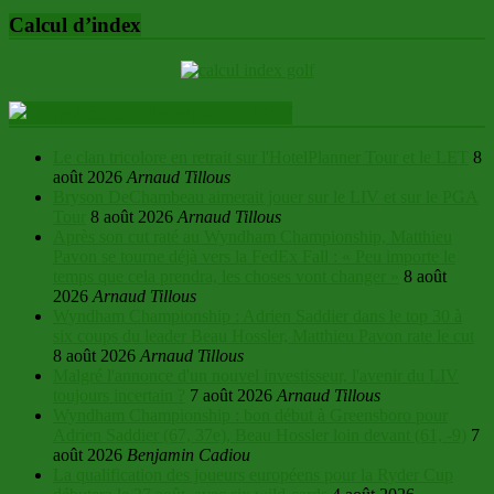
Calcul d’index
Actus – Journal du Golf
Le clan tricolore en retrait sur l'HotelPlanner Tour et le LET
8
août 2026
Arnaud Tillous
Bryson DeChambeau aimerait jouer sur le LIV et sur le PGA
Tour
8 août 2026
Arnaud Tillous
Après son cut raté au Wyndham Championship, Matthieu
Pavon se tourne déjà vers la FedEx Fall : « Peu importe le
temps que cela prendra, les choses vont changer »
8 août
2026
Arnaud Tillous
Wyndham Championship : Adrien Saddier dans le top 30 à
six coups du leader Beau Hossler, Matthieu Pavon rate le cut
8 août 2026
Arnaud Tillous
Malgré l'annonce d'un nouvel investisseur, l'avenir du LIV
toujours incertain ?
7 août 2026
Arnaud Tillous
Wyndham Championship : bon début à Greensboro pour
Adrien Saddier (67, 37e), Beau Hossler loin devant (61, -9)
7
août 2026
Benjamin Cadiou
La qualification des joueurs européens pour la Ryder Cup