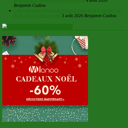
débutera le 27 août, avec six wild-cards
4 août 2026
Benjamin Cadiou
Céline Boutier et Nastasia Nadaud joueront la Solheim Cup
2026 avec la team Europe
3 août 2026
Benjamin Cadiou
Actus – Le Figaro Golf