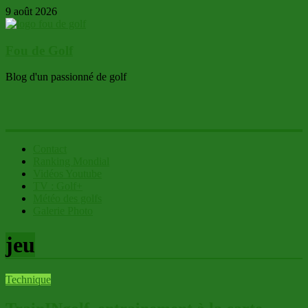
9 août 2026
Fou de Golf
Blog d'un passionné de golf
Contact
Ranking Mondial
Vidéos Youtube
TV : Golf+
Météo des golfs
Galerie Photo
jeu
Technique