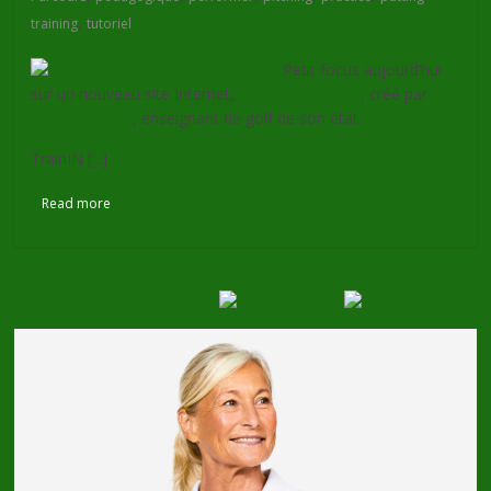
,
training
tutoriel
Petit focus aujourd’hui
sur un nouveau site Internet,
trainingolf.com
, créé par
Mickaël Knop
, enseignant de golf de son état.
TrainIN [...]
Lire la suite
Read more