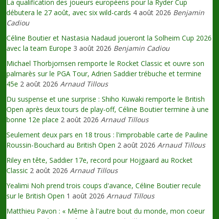
La qualification des joueurs européens pour la Ryder Cup
débutera le 27 août, avec six wild-cards
4 août 2026
Benjamin
Cadiou
Céline Boutier et Nastasia Nadaud joueront la Solheim Cup 2026
avec la team Europe
3 août 2026
Benjamin Cadiou
Michael Thorbjornsen remporte le Rocket Classic et ouvre son
palmarès sur le PGA Tour, Adrien Saddier trébuche et termine
45e
2 août 2026
Arnaud Tillous
Du suspense et une surprise : Shiho Kuwaki remporte le British
Open après deux tours de play-off, Céline Boutier termine à une
bonne 12e place
2 août 2026
Arnaud Tillous
Seulement deux pars en 18 trous : l'improbable carte de Pauline
Roussin-Bouchard au British Open
2 août 2026
Arnaud Tillous
Riley en tête, Saddier 17e, record pour Hojgaard au Rocket
Classic
2 août 2026
Arnaud Tillous
Yealimi Noh prend trois coups d'avance, Céline Boutier recule
sur le British Open
1 août 2026
Arnaud Tillous
Matthieu Pavon : « Même à l'autre bout du monde, mon coeur