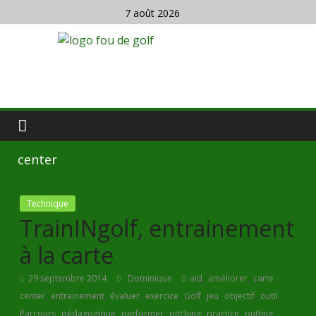
7 août 2026
center
Technique
TrainINgolf, entrainement
à la carte
,
,
,
29 septembre 2014
Dominique
aid
améliorer
carte
,
,
,
,
,
,
,
,
center
entrainement
évaluer
exercice
Golf
jeu
objectif
outil
,
,
,
,
,
,
Parcours
pédagogique
performer
pitching
practice
putting