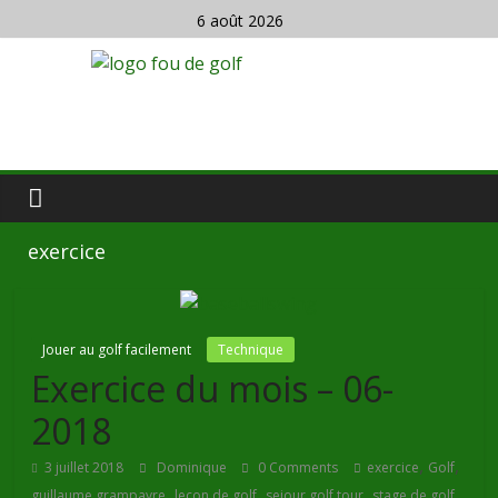
6 août 2026
exercice
Jouer au golf facilement
Technique
Exercice du mois – 06-
2018
,
,
3 juillet 2018
Dominique
0 Comments
exercice
Golf
,
,
,
guillaume grampayre
leçon de golf
sejour golf tour
stage de golf