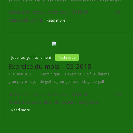
6ème exercice du mois pour 2018 de
Guillaume
: le
base ball swing
Read more
Jouer au golf facilement
Technique
Exercice du mois – 05-2018
,
,
31 mai 2018
Dominique
exercice
Golf
guillaume
,
,
,
grampayre
leçon de golf
sejour golf tour
stage de golf
5ème exercice du mois pour 2018 de
Guillaume
: les
fondamentaux, des rails pour viser juste.
Read more