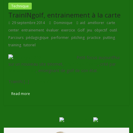
Technique
TrainINgolf, entrainement à la carte
,
,
,
29 septembre 2014
Dominique
aid
améliorer
carte
,
,
,
,
,
,
,
,
center
entrainement
évaluer
exercice
Golf
jeu
objectif
outil
,
,
,
,
,
,
Parcours
pédagogique
performer
pitching
practice
putting
,
training
tutoriel
Petit focus aujourd’hui
sur un nouveau site Internet,
trainingolf.com
, créé par
Mickaël Knop
, enseignant de golf de son état.
TrainIN [...]
Lire la suite
Read more