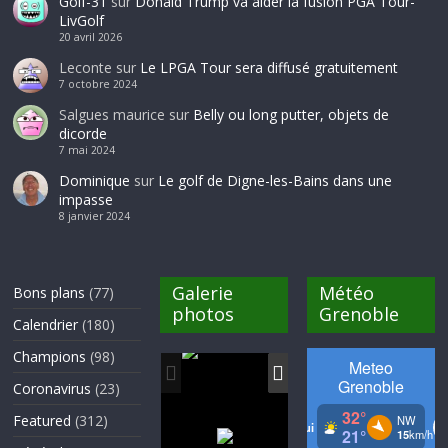
Golf-31
sur
Donald Trump va aider la fusion PGA Tour-
LivGolf
20 avril 2026
Leconte
sur
Le LPGA Tour sera diffusé gratuitement
7 octobre 2024
Salgues maurice
sur
Belly ou long putter, objets de
dicorde
7 mai 2024
Dominique
sur
Le golf de Digne-les-Bains dans une
impasse
8 janvier 2024
Galerie
Météo
Bons plans
(77)
photos
Grenoble
Calendrier
(180)
Champions
(98)
Coronavirus
(23)
Featured
(312)