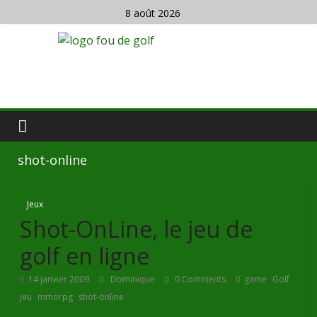
8 août 2026
shot-online
Jeux
Shot-OnLine, le jeu de
golf en ligne
,
,
14 janvier 2009
Dominique
0 Comments
game
Golf
,
,
jeu
mmorpg
shot-online