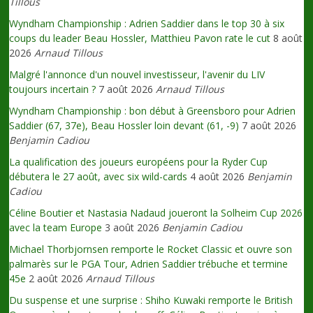
Tillous
Wyndham Championship : Adrien Saddier dans le top 30 à six
coups du leader Beau Hossler, Matthieu Pavon rate le cut
8 août
2026
Arnaud Tillous
Malgré l'annonce d'un nouvel investisseur, l'avenir du LIV
toujours incertain ?
7 août 2026
Arnaud Tillous
Wyndham Championship : bon début à Greensboro pour Adrien
Saddier (67, 37e), Beau Hossler loin devant (61, -9)
7 août 2026
Benjamin Cadiou
La qualification des joueurs européens pour la Ryder Cup
débutera le 27 août, avec six wild-cards
4 août 2026
Benjamin
Cadiou
Céline Boutier et Nastasia Nadaud joueront la Solheim Cup 2026
avec la team Europe
3 août 2026
Benjamin Cadiou
Michael Thorbjornsen remporte le Rocket Classic et ouvre son
palmarès sur le PGA Tour, Adrien Saddier trébuche et termine
45e
2 août 2026
Arnaud Tillous
Du suspense et une surprise : Shiho Kuwaki remporte le British