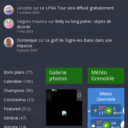
Leconte
sur
Le LPGA Tour sera diffusé gratuitement
7 octobre 2024
Salgues maurice
sur
Belly ou long putter, objets de
dicorde
7 mai 2024
Dominique
sur
Le golf de Digne-les-Bains dans une
impasse
8 janvier 2024
Galerie
Météo
Bons plans
(77)
photos
Grenoble
Calendrier
(180)
Champions
(98)
Coronavirus
(23)
Featured
(312)
Général
(47)
Histoire
(14)