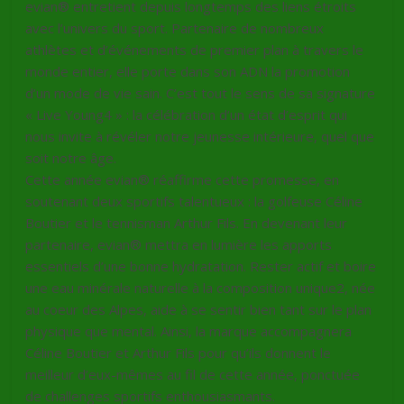
evian® entretient depuis longtemps des liens étroits
avec l’univers du sport. Partenaire de nombreux
athlètes et d’événements de premier plan à travers le
monde entier, elle porte dans son ADN la promotion
d’un mode de vie sain. C’est tout le sens de sa signature
« Live Young4 » : la célébration d‘un état d’esprit qui
nous invite à révéler notre jeunesse intérieure, quel que
soit notre âge.
Cette année evian® réaffirme cette promesse, en
soutenant deux sportifs talentueux : la golfeuse Céline
Boutier et le tennisman Arthur Fils. En devenant leur
partenaire, evian® mettra en lumière les apports
essentiels d’une bonne hydratation. Rester actif et boire
une eau minérale naturelle à la composition unique2, née
au coeur des Alpes, aide à se sentir bien tant sur le plan
physique que mental. Ainsi, la marque accompagnera
Céline Boutier et Arthur Fils pour qu’ils donnent le
meilleur d’eux-mêmes au fil de cette année, ponctuée
de challenges sportifs enthousiasmants.