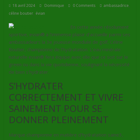
,
18 avril 2024
Dominique
0 Comments
ambassadrice
,
céline boutier
évian
En cette année résolument
sportive, evian® a l’immense plaisir d’accueillir parmi ses
ambassadeurs la 3e joueuse mondiale de golf, Céline
Boutier, championne de l’hydratation. L’eau minérale
naturelle evian® fera équipe avec elle que ce soit sur le
green ou dans la vie quotidienne, soulignant la nécessité
de bien s’hydrater.
S’HYDRATER
CORRECTEMENT ET VIVRE
SAINEMENT POUR SE
DONNER PLEINEMENT
Marque championne en matière d’hydratation saine3,