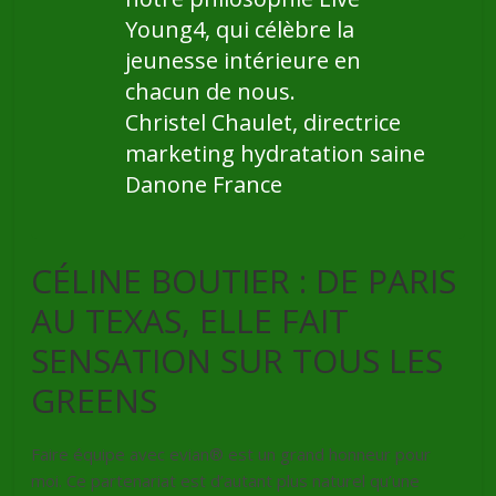
Young4, qui célèbre la
jeunesse intérieure en
chacun de nous.
Christel Chaulet, directrice
marketing hydratation saine
Danone France
CÉLINE BOUTIER : DE PARIS
AU TEXAS, ELLE FAIT
SENSATION SUR TOUS LES
GREENS
Faire équipe avec evian® est un grand honneur pour
moi. Ce partenariat est d’autant plus naturel qu’une