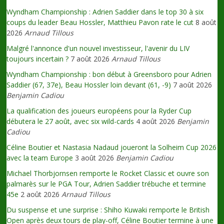
Wyndham Championship : Adrien Saddier dans le top 30 à six
coups du leader Beau Hossler, Matthieu Pavon rate le cut
8 août
2026
Arnaud Tillous
Malgré l'annonce d'un nouvel investisseur, l'avenir du LIV
toujours incertain ?
7 août 2026
Arnaud Tillous
Wyndham Championship : bon début à Greensboro pour Adrien
Saddier (67, 37e), Beau Hossler loin devant (61, -9)
7 août 2026
Benjamin Cadiou
La qualification des joueurs européens pour la Ryder Cup
débutera le 27 août, avec six wild-cards
4 août 2026
Benjamin
Cadiou
Céline Boutier et Nastasia Nadaud joueront la Solheim Cup 2026
avec la team Europe
3 août 2026
Benjamin Cadiou
Michael Thorbjornsen remporte le Rocket Classic et ouvre son
palmarès sur le PGA Tour, Adrien Saddier trébuche et termine
45e
2 août 2026
Arnaud Tillous
Du suspense et une surprise : Shiho Kuwaki remporte le British
Open après deux tours de play-off, Céline Boutier termine à une