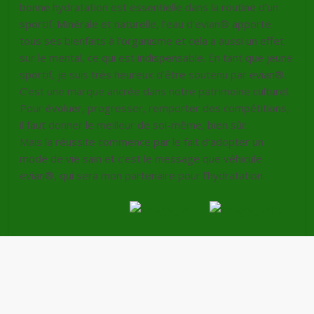
bonne hydratation est essentielle dans la routine d’un
sportif. Minérale et naturelle, l’eau d’evian® apporte
tous ses bienfaits à l’organisme et cela a aussi un effet
sur le mental, ce qui est indispensable. En tant que jeune
sportif, je suis très heureux d’être soutenu par evian®.
C’est une marque ancrée dans notre patrimoine culturel.
Pour évoluer, progresser, remporter des compétitions,
il faut donner le meilleur de soi-même, bien sûr.
Mais la réussite commence par le fait d’adopter un
mode de vie sain et c’est le message que véhicule
evian®, qui sera mon partenaire pour l’hydratation.