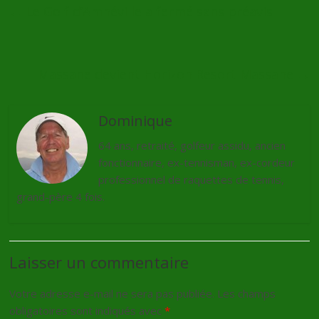
←
Le Golf d’Amnéville a fermé sans préavis
Massane devient Horizon Resort Massane
→
Dominique
64 ans, retraité, golfeur assidu, ancien
fonctionnaire, ex-tennisman, ex-cordeur
professionnel de raquettes de tennis,
grand-père 4 fois.
Laisser un commentaire
Votre adresse e-mail ne sera pas publiée.
Les champs
obligatoires sont indiqués avec
*