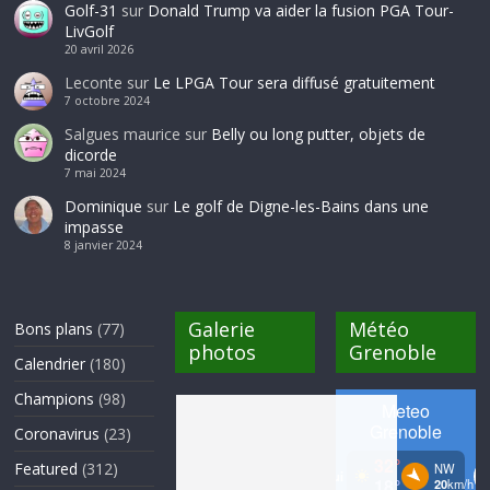
Golf-31
sur
Donald Trump va aider la fusion PGA Tour-
LivGolf
20 avril 2026
Leconte
sur
Le LPGA Tour sera diffusé gratuitement
7 octobre 2024
Salgues maurice
sur
Belly ou long putter, objets de
dicorde
7 mai 2024
Dominique
sur
Le golf de Digne-les-Bains dans une
impasse
8 janvier 2024
Galerie
Météo
Bons plans
(77)
photos
Grenoble
Calendrier
(180)
Champions
(98)
Coronavirus
(23)
Featured
(312)