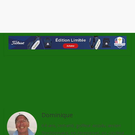
←
Le blog de Bookandgolf
L’exercice du mois – 09/2012
→
Dominique
64 ans, retraité, golfeur assidu, ancien
fonctionnaire, ex-tennisman, ex-cordeur