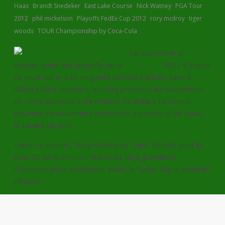
,
,
,
,
Haas
Brandt Snedeker
East Lake Course
Nick Watney
PGA Tour
,
,
,
,
2012
phil mickelson
Playoffs FedEx Cup 2012
rory mcilroy
tiger
,
woods
TOUR Championship by Coca-Cola
Le quatrième et
dernier volet des playoffs de la
FedEx Cup
2012 s’élance
ce jeudi sur le très exigeant parcours d’East Lake à
Atlanta. Cinq hommes, les cinq premiers au classement
de cette épreuve à dix millions de dollars de bonus,
peuvent sérieusement prétendre succéder à Bill Haas,
le tenant du titre.
Parmi ce quintet, Rory McIlroy et Tiger Woods dont le
bras de fer s’annonce d’ores et déjà grandiose.
Quelques jours seulement avant la Ryder Cup à Medinah
(Illinois) !