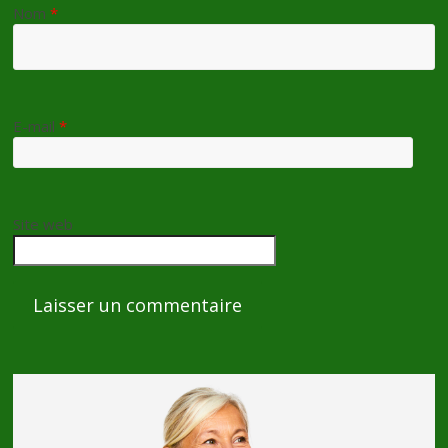
Nom
*
E-mail
*
Site web