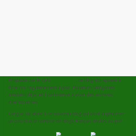
Propulsé par le CMS
WordPress
, ce blog est appelé à
être mis régulièrement à jour. Plusieurs catégories
existent déjà, et il commence à avoir des archives
intéressantes.
Longue vie donc à ce nouveau blog qui vient augmenter
un peu plus le nombre de blogs français dédiés au golf.