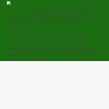
La société
Bookandgolf
, spécialisée dans la réservation de green-
fees en ligne, vient de lancer un nouveau support de
communication, un blog, qu’ils ont appelé très
simplement «
Le blog de Bookandgolf
« .
Ce tout nouveau blog est là pour vous présenter
l’actualité des golfs référencés sur Bookandgolf,
actualité aussi bien sportive en matière de compétition,
que du point de vue loisirs ou apprentissage su golf.