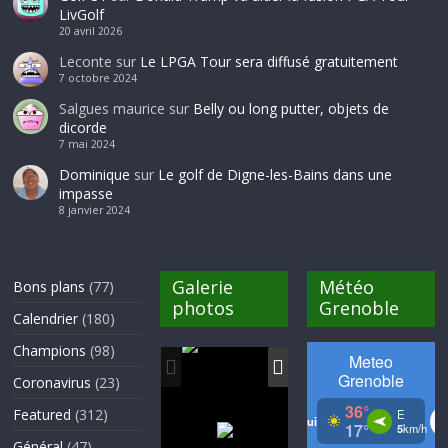
LivGolf
20 avril 2026
Leconte
sur
Le LPGA Tour sera diffusé gratuitement
7 octobre 2024
Salgues maurice
sur
Belly ou long putter, objets de
dicorde
7 mai 2024
Dominique
sur
Le golf de Digne-les-Bains dans une
impasse
8 janvier 2024
Galerie
Météo
Bons plans
(77)
photos
Grenoble
Calendrier
(180)
Champions
(98)
Coronavirus
(23)
Featured
(312)
Général
(47)