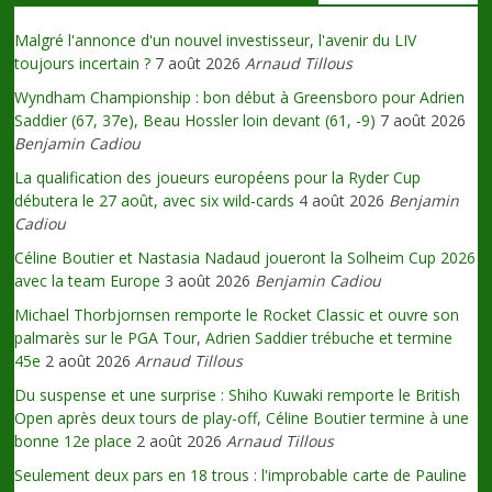
Malgré l'annonce d'un nouvel investisseur, l'avenir du LIV
toujours incertain ?
7 août 2026
Arnaud Tillous
Wyndham Championship : bon début à Greensboro pour Adrien
Saddier (67, 37e), Beau Hossler loin devant (61, -9)
7 août 2026
Benjamin Cadiou
La qualification des joueurs européens pour la Ryder Cup
débutera le 27 août, avec six wild-cards
4 août 2026
Benjamin
Cadiou
Céline Boutier et Nastasia Nadaud joueront la Solheim Cup 2026
avec la team Europe
3 août 2026
Benjamin Cadiou
Michael Thorbjornsen remporte le Rocket Classic et ouvre son
palmarès sur le PGA Tour, Adrien Saddier trébuche et termine
45e
2 août 2026
Arnaud Tillous
Du suspense et une surprise : Shiho Kuwaki remporte le British
Open après deux tours de play-off, Céline Boutier termine à une
bonne 12e place
2 août 2026
Arnaud Tillous
Seulement deux pars en 18 trous : l'improbable carte de Pauline