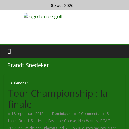
8 août 2026
Brandt Snedeker
Calendrier
Tour Championship : la
finale
18 septembre 2012
Dominique
0 Comments
Bill
,
,
,
,
Haas
Brandt Snedeker
East Lake Course
Nick Watney
PGA Tour
,
,
,
,
2012
phil mickelson
Playoffs FedEx Cup 2012
rory mcilroy
tiger