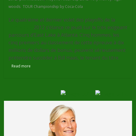
,
woods
TOUR Championship by Coca-Cola
Le quatrième et dernier volet des playoffs de la
FedEx Cup
2012 s’élance ce jeudi sur le très exigeant
parcours d’East Lake à Atlanta. Cinq hommes, les
cinq premiers au classement de cette épreuve à dix
millions de dollars de bonus, peuvent sérieusement
prétendre succéder à Bill Haas, le tenant du titre.
Read more