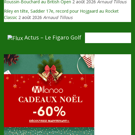
Roussin-Bouchard au British Open
2 août 2026
Arnaud Tillous
Riley en tête, Saddier 17e, record pour Hojgaard au Rocket
Classic
2 août 2026
Arnaud Tillous
Actus – Le Figaro Golf