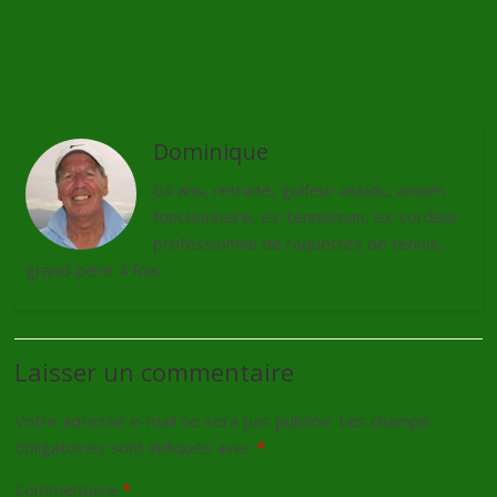
Retour de Tiger Woods, les premières images
→
Dominique
64 ans, retraité, golfeur assidu, ancien
fonctionnaire, ex-tennisman, ex-cordeur
professionnel de raquettes de tennis,
grand-père 4 fois.
Laisser un commentaire
Votre adresse e-mail ne sera pas publiée.
Les champs
obligatoires sont indiqués avec
*
Commentaire
*