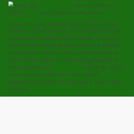
Mercredi 25 février
2009, le
Tigre
revient chasser sur ses terres.
8 mois après avoir remporté son 14° titre du Grand
Chelem en battant au terme d’un play off d’une grande
intensité son compatriote Rocco Mediate, après avoir
été opéré deux fois du genou gauche dont le ligament
croisé intérieur était très abimé par tant d’années de
golf et par une rupture en faisant du jogging après le
Britich Open de 2007,
Tiger Woods
a décidé de revenir
à la compétition aujourd’hui en participant au
championnat du monde de match play, à Tucson, dans
l’Arizona.