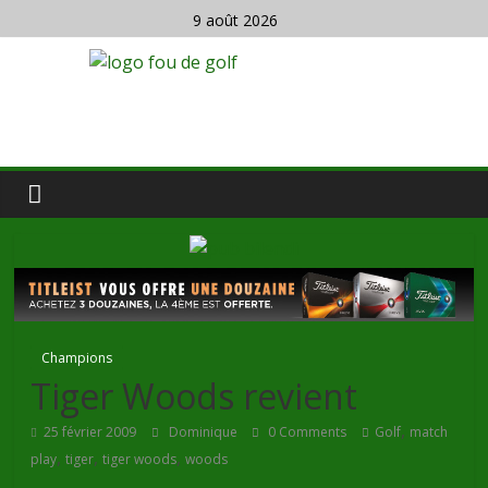
9 août 2026
Champions
Tiger Woods revient
,
25 février 2009
Dominique
0 Comments
Golf
match
,
,
,
play
tiger
tiger woods
woods