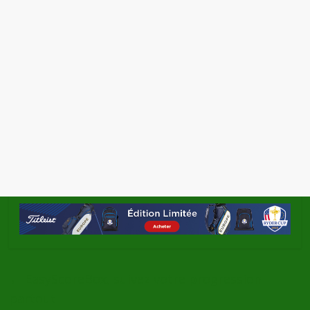
←
EasyScoreBox, suivez votre progression
partout