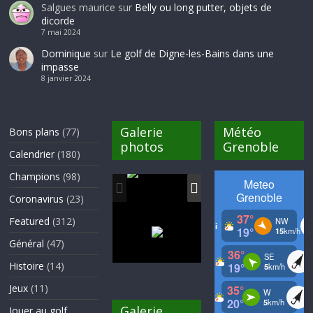
Salgues maurice
sur
Belly ou long putter, objets de
dicorde
7 mai 2024
Dominique
sur
Le golf de Digne-les-Bains dans une
impasse
8 janvier 2024
Galerie
Météo
Bons plans
(77)
photos
Grenoble
Calendrier
(180)
Champions
(98)
Coronavirus
(23)
Featured
(312)
Général
(47)
Histoire
(14)
Jeux
(11)
Galerie
Jouer au golf