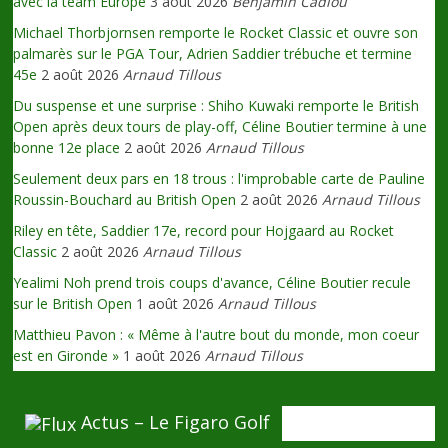
avec la team Europe
3 août 2026
Benjamin Cadiou
Michael Thorbjornsen remporte le Rocket Classic et ouvre son
palmarès sur le PGA Tour, Adrien Saddier trébuche et termine
45e
2 août 2026
Arnaud Tillous
Du suspense et une surprise : Shiho Kuwaki remporte le British
Open après deux tours de play-off, Céline Boutier termine à une
bonne 12e place
2 août 2026
Arnaud Tillous
Seulement deux pars en 18 trous : l'improbable carte de Pauline
Roussin-Bouchard au British Open
2 août 2026
Arnaud Tillous
Riley en tête, Saddier 17e, record pour Hojgaard au Rocket
Classic
2 août 2026
Arnaud Tillous
Yealimi Noh prend trois coups d'avance, Céline Boutier recule
sur le British Open
1 août 2026
Arnaud Tillous
Matthieu Pavon : « Même à l'autre bout du monde, mon coeur
est en Gironde »
1 août 2026
Arnaud Tillous
Actus – Le Figaro Golf