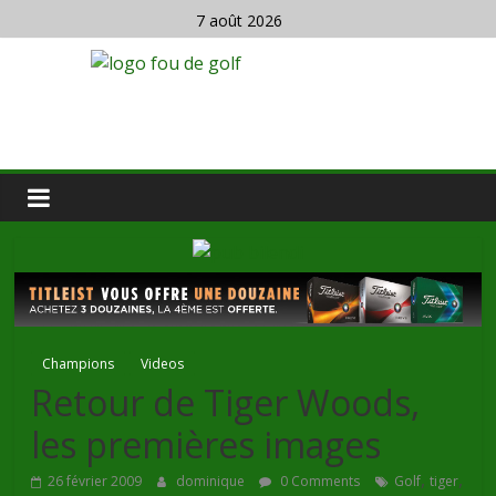
7 août 2026
Champions
Videos
Retour de Tiger Woods,
les premières images
,
,
26 février 2009
dominique
0 Comments
Golf
tiger