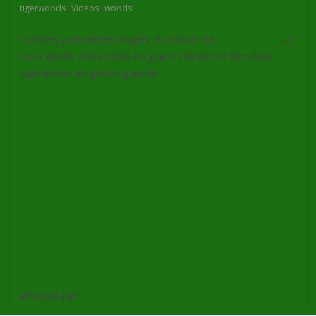
,
,
tigerwoods
Videos
woods
Voici les premières images du retour de
Tiger Woods
, 8
mois après son succès en grand chelem et ses deux
opérations au genou gauche.
Tiger Woods, le retour
envoyé par
icy