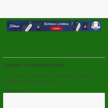
←
Tiger Woods revient
Salon du golf 2009
→
Laisser un commentaire
Votre adresse e-mail ne sera pas publiée.
Les champs
obligatoires sont indiqués avec
*
Commentaire
*