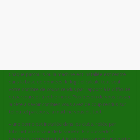
Chaque parcours où la machine est installée est rentré
dans la base de données, le logiciel calcule tout seul
votre nombre de coups rendus par rapport à la difficulté
du parcours et à votre index. Plus besoin de vous casser
la tête à savoir combien vous avez de coup rendus sur
tel ou tel parcours, la machine vous dit tout.
– une borne est installée dans les clubs, reliée par
Internet au serveur de la société. Elle possède 4
encoches, permettant à 4 joueurs partageant une partie