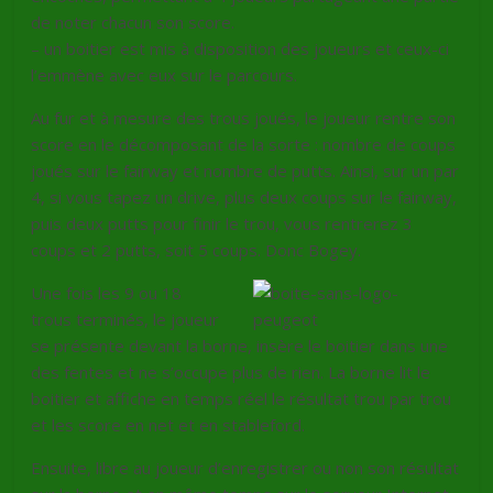
de noter chacun son score.
– un boitier est mis à disposition des joueurs et ceux-ci
l’emmène avec eux sur le parcours.
Au fur et à mesure des trous joués, le joueur rentre son
score en le décomposant de la sorte : nombre de coups
joués sur le fairway et nombre de putts. Ainsi, sur un par
4, si vous tapez un drive, plus deux coups sur le fairway,
puis deux putts pour finir le trou, vous rentrerez 3
coups et 2 putts, soit 5 coups. Donc Bogey.
Une fois les 9 ou 18
trous terminés, le joueur
se présente devant la borne, insère le boitier dans une
des fentes et ne s’occupe plus de rien. La borne lit le
boitier et affiche en temps réel le résultat trou par trou
et les score en net et en stableford.
Ensuite, libre au joueur d’enregistrer ou non son résultat