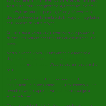
sur la borne et en même temps sur le serveur Internet.
Ainsi, si il a validé l’enregistrement, il retrouvera chez lui
ses résultats jour par jour et golf par golf. Avec en plus
des statistiques sur le nombre de fairways en régulation
et le nombre de putts moyen.
Car l’intéressant dans cette invention est la possibilité
d’utiliser les boitiers dans les clubs où est installée une
borne.
Ainsi sur Rhône-Alpes, 4 clubs ont déjà la machine à
disposition des joueurs :
Bresson
,
Uriage,
Lyon-
Gouverneur
et
la Bresse
. D’autres devraient suivre d’ici
peu.
Il y a deux modes de calcul : entrainement et
compétition. En mode compétition, il est impossible de
revenir en arrière après la validation d’un trou (pour
éviter la triche).
Ce concept est utilisable également par les profs de