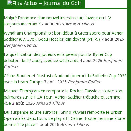
Actus – Journal du Golf
Malgré l'annonce d'un nouvel investisseur, l'avenir du LIV
toujours incertain ?
7 août 2026
Arnaud Tillous
Wyndham Championship : bon début à Greensboro pour Adrien
Saddier (67, 37e), Beau Hossler loin devant (61, -9)
7 août 2026
Benjamin Cadiou
La qualification des joueurs européens pour la Ryder Cup
débutera le 27 août, avec six wild-cards
4 août 2026
Benjamin
Cadiou
Céline Boutier et Nastasia Nadaud joueront la Solheim Cup 2026
avec la team Europe
3 août 2026
Benjamin Cadiou
Michael Thorbjornsen remporte le Rocket Classic et ouvre son
palmarès sur le PGA Tour, Adrien Saddier trébuche et termine
45e
2 août 2026
Arnaud Tillous
Du suspense et une surprise : Shiho Kuwaki remporte le British
Open après deux tours de play-off, Céline Boutier termine à une
bonne 12e place
2 août 2026
Arnaud Tillous