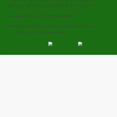
golf, pour suivre la progression de leurs élèves.
La plaquette est à votre disposition
ici
.
Retrouvez Olivier, le créateur de ce concept, au
Salon du
Golf
, les 14-15 et 16 mars 2009.