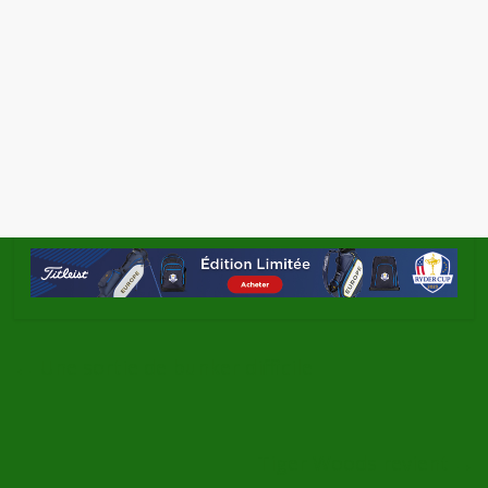
←
Une sortie de bunker difficile
Tiger Woods revient
→