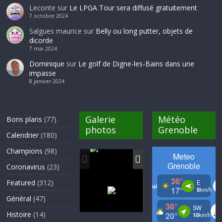
Leconte
sur
Le LPGA Tour sera diffusé gratuitement
7 octobre 2024
Salgues maurice
sur
Belly ou long putter, objets de
dicorde
7 mai 2024
Dominique
sur
Le golf de Digne-les-Bains dans une
impasse
8 janvier 2024
Galerie
Météo
Bons plans
(77)
photos
Grenoble
Calendrier
(180)
Champions
(98)
Coronavirus
(23)
Featured
(312)
Général
(47)
Histoire
(14)