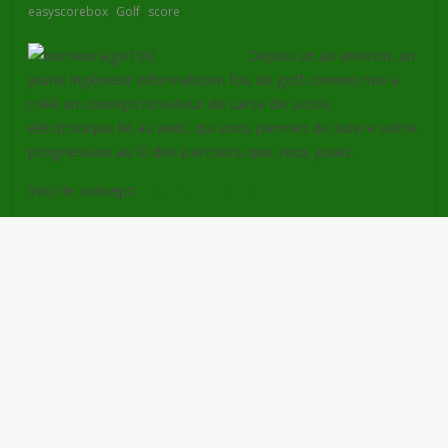
,
,
easyscorebox
Golf
score
Depuis un an environ, un
jeune ingénieur informaticien fou de golf comme moi a
créé un concept novateur de carte de score
électronique lié au web, qui vous permet de suivre votre
progression au fil des parcours que vous jouez.
Voici le concept
Easy Score Box
: