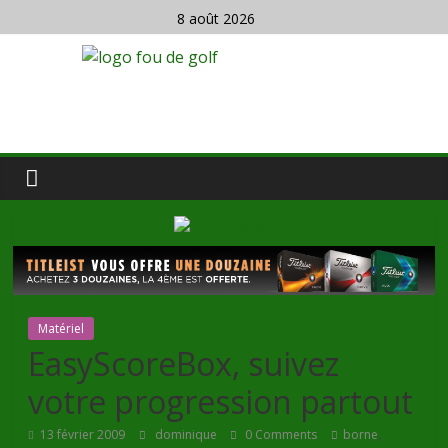
8 août 2026
Matériel
EasyScoreBox, suivez
votre progression partout
,
13 février 2009
dominique
0 Comments
borne