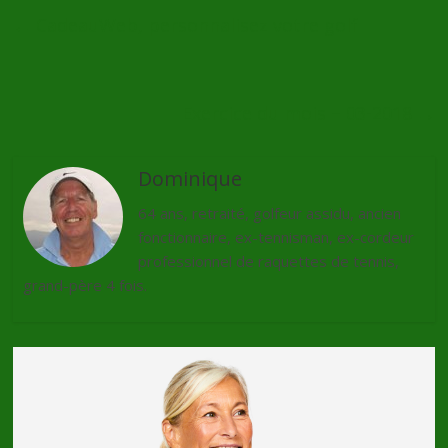
←
CadeauWeb, personnalisez votre golf
Exercice du mois – 03-2018
→
Dominique
64 ans, retraité, golfeur assidu, ancien
fonctionnaire, ex-tennisman, ex-cordeur
professionnel de raquettes de tennis,
grand-père 4 fois.