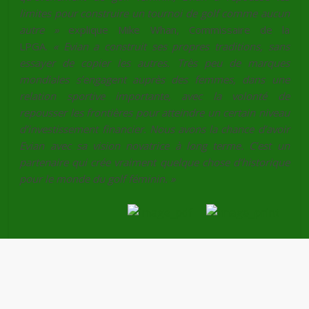
limites pour construire un tournoi de golf comme aucun
autre »
explique Mike Whan, Commissaire de la
LPGA.
« Evian a construit ses propres traditions, sans
essayer de copier les autres. Très peu de marques
mondiales s’engagent auprès des femmes, dans une
relation sportive importante, avec la volonté de
repousser les frontières pour atteindre un certain niveau
d’investissement financier. Nous avons la chance d’avoir
Evian avec sa vision novatrice à long terme. C’est un
partenaire qui crée vraiment quelque chose d’historique
pour le monde du golf féminin. »