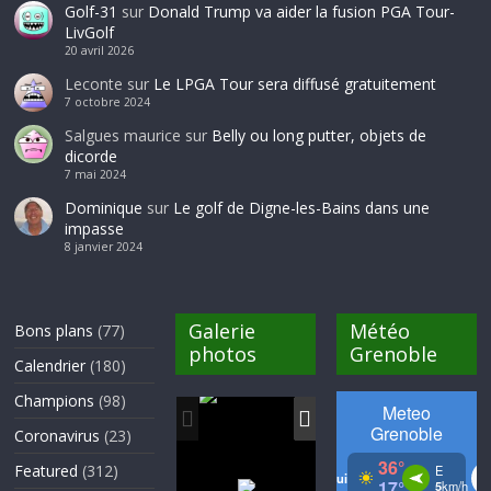
Golf-31
sur
Donald Trump va aider la fusion PGA Tour-
LivGolf
20 avril 2026
Leconte
sur
Le LPGA Tour sera diffusé gratuitement
7 octobre 2024
Salgues maurice
sur
Belly ou long putter, objets de
dicorde
7 mai 2024
Dominique
sur
Le golf de Digne-les-Bains dans une
impasse
8 janvier 2024
Galerie
Météo
Bons plans
(77)
photos
Grenoble
Calendrier
(180)
Champions
(98)
Coronavirus
(23)
Featured
(312)