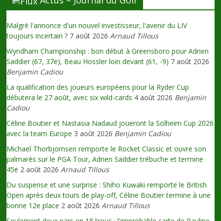
Actus – Journal du Golf
Malgré l'annonce d'un nouvel investisseur, l'avenir du LIV
toujours incertain ?
7 août 2026
Arnaud Tillous
Wyndham Championship : bon début à Greensboro pour Adrien
Saddier (67, 37e), Beau Hossler loin devant (61, -9)
7 août 2026
Benjamin Cadiou
La qualification des joueurs européens pour la Ryder Cup
débutera le 27 août, avec six wild-cards
4 août 2026
Benjamin
Cadiou
Céline Boutier et Nastasia Nadaud joueront la Solheim Cup 2026
avec la team Europe
3 août 2026
Benjamin Cadiou
Michael Thorbjornsen remporte le Rocket Classic et ouvre son
palmarès sur le PGA Tour, Adrien Saddier trébuche et termine
45e
2 août 2026
Arnaud Tillous
Du suspense et une surprise : Shiho Kuwaki remporte le British
Open après deux tours de play-off, Céline Boutier termine à une
bonne 12e place
2 août 2026
Arnaud Tillous
Seulement deux pars en 18 trous : l'improbable carte de Pauline