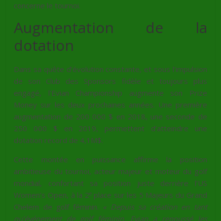
concerne le tournoi.
Augmentation de la
dotation
Dans sa quête d’évolution constante, et sous l’impulsion
de son Club des Sponsors fidèle et toujours plus
engagé, l’Evian Championship augmente son Prize
Money sur les deux prochaines années. Une première
augmentation de 200 000 $ en 2018, une seconde de
250 000 $ en 2019, permettent d’atteindre une
dotation record de 4,1M$.
Cette montée en puissance affirme la position
ambitieuse du tournoi, acteur majeur et moteur du golf
mondial, confortant sa position juste derrière l’US
e
Women’s Open, à la 2
place sur les 5 Majeurs du Grand
Chelem de golf féminin.
« Depuis sa création en tant
qu’événement de golf féminin, Evian a repoussé les