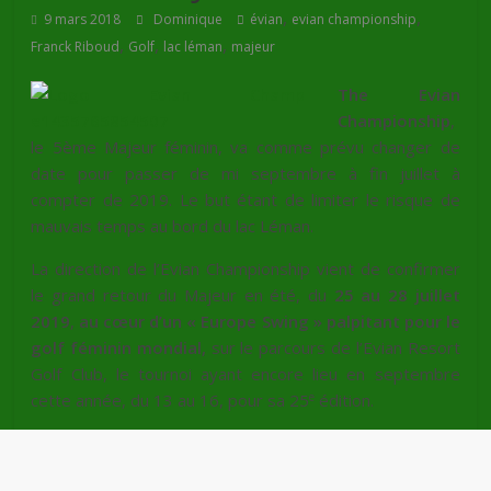
,
,
9 mars 2018
Dominique
évian
evian championship
,
,
,
Franck Riboud
Golf
lac léman
majeur
The Evian
Championship
,
le 5ème Majeur féminin, va comme prévu changer de
date pour passer de mi septembre à fin juillet à
compter de 2019. Le but étant de limiter le risque de
mauvais temps au bord du lac Léman.
La direction de l’Evian Championship vient de confirmer
le grand retour du Majeur en été, du
25 au 28
juillet
2019
,
au cœur d’un « Europe Swing » palpitant pour le
golf féminin mondial,
sur le parcours de l’Evian Resort
Golf Club, le tournoi ayant encore lieu en septembre
e
cette année, du 13 au 16, pour sa 25
édition.