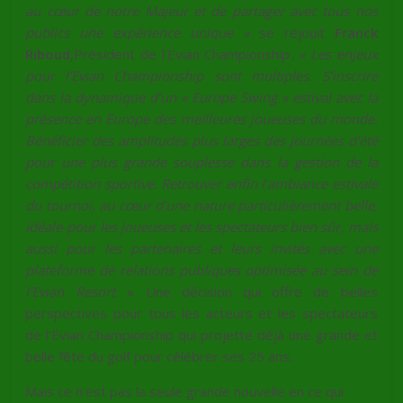
au cœur de notre Majeur et de partager avec tous nos
publics une expérience unique »
se réjouit
Franck
Riboud,
Président de l’Evian Championship
. « Les enjeux
pour l’Evian Championship sont multiples. S’inscrire
dans la dynamique d’un « Europe Swing » estival avec la
présence en Europe des meilleures joueuses du monde.
Bénéficier des amplitudes plus larges des journées d’été
pour une plus grande souplesse dans la gestion de la
compétition sportive. Retrouver enfin l’ambiance estivale
du tournoi, au cœur d’une nature particulièrement belle,
idéale pour les joueuses et les spectateurs bien sûr, mais
aussi pour les partenaires et leurs invités avec une
plateforme de relations publiques optimisée au sein de
l’Evian Resort »
. Une décision qui offre de belles
perspectives pour tous les acteurs et les spectateurs
de l’Evian Championship qui projette déjà une grande et
belle fête du golf pour célébrer ses 25 ans.
Mais ce n’est pas la seule grande nouvelle en ce qui