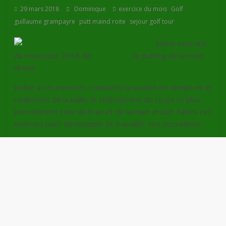
,
,
29 mars 2018
Dominique
exercice du mois
Golf
,
,
guillaume grampayre
putt maind roite
sejour golf tour
3ème exercice
du mois pour 2018 de
Guillaume
, le putting de la main
droite.
Grâce à cet exercice, constatez la qualité de tempo et le
roulement de la balle, le relâchement du corps et plus
précisément celui du bras et de la main droite. Faîtes cet
exercice pour développer et travailler vos sensations.