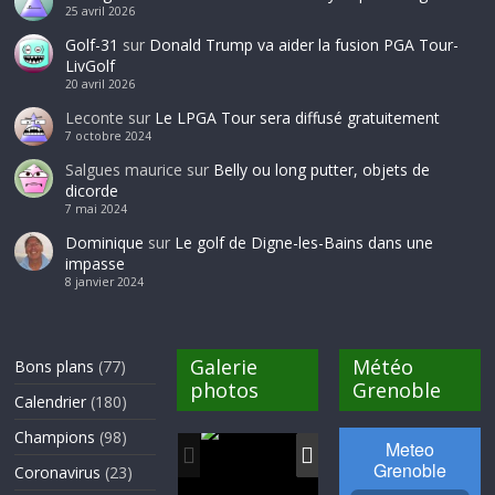
25 avril 2026
Golf-31
sur
Donald Trump va aider la fusion PGA Tour-
LivGolf
20 avril 2026
Leconte
sur
Le LPGA Tour sera diffusé gratuitement
7 octobre 2024
Salgues maurice
sur
Belly ou long putter, objets de
dicorde
7 mai 2024
Dominique
sur
Le golf de Digne-les-Bains dans une
impasse
8 janvier 2024
Galerie
Météo
Bons plans
(77)
photos
Grenoble
Calendrier
(180)
Champions
(98)
Coronavirus
(23)