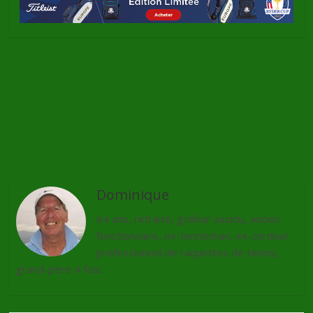
←
The Evian Championship, retour en Juillet
2019
Le Jabra Ladies Open intègre le LET
→
Dominique
64 ans, retraité, golfeur assidu, ancien
fonctionnaire, ex-tennisman, ex-cordeur
professionnel de raquettes de tennis,
grand-père 4 fois.