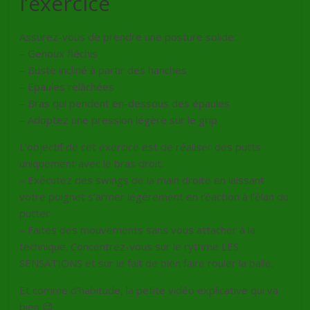
l’exercice
Assurez-vous de prendre une posture solide:
– Genoux fléchis
– Buste incliné à partir des hanches
– Epaules relâchées
– Bras qui pendent en-dessous des épaules
– Adoptez une pression légère sur le grip
L’objectif de cet exercice est de réaliser des putts
uniquement avec le bras droit.
– Exécutez des swings de la main droite en laissant
votre poignet s’armer légèrement en réaction à l’élan du
putter
– Faites des mouvements sans vous attacher à la
technique. Concentrez-vous sur le rythme LES
SENSATIONS et sur le fait de bien faire rouler la balle.
Et comme d’habitude, la petite vidéo explicative qui va
bien 😉