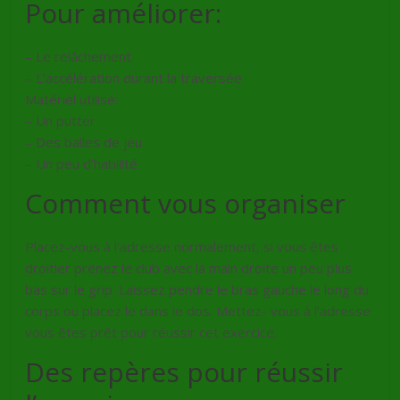
Pour améliorer:
– Le relâchement
– L’accélération durant la traversée
Matériel utilisé:
– Un putter
– Des balles de jeu
– Un peu d’habilité
Comment vous organiser
Placez-vous à l’adresse normalement, si vous êtes
droitier prenez le club avec la main droite un peu plus
bas sur le grip. Laissez pendre le bras gauche le long du
corps ou placez le dans le dos. Mettez- vous à l’adresse
vous êtes prêt pour réussir cet exercice.
Des repères pour réussir