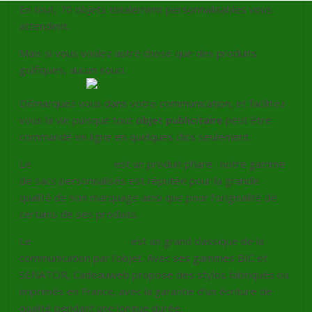
En tout, 70 objets totalement personnalisables vous
attendent.
Mais si vous voulez autre chose que des produits
golfiques, aucun souci.
Démarquez vous dans votre communication, et facilitez
vous la vie puisque tout
objet publicitaire
peut être
commandé en ligne en quelques clics seulement.
Le
sac publicitaire
est un produit phare : notre gamme
de sacs personnalisés est réputée pour la grande
qualité de son marquage ainsi que pour l’originalité de
certains de ses produits.
Le
stylo personnalisé
est un grand classique de la
communication par l’objet. Avec ses gammes BIC et
SENATOR, Cadeauweb propose des stylos fabriqués ou
imprimés en France, avec la garantie d’un écriture de
qualité pendant une longue durée.