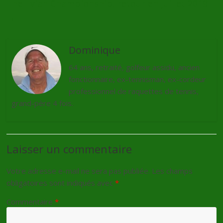
The Evian Championship, retour en Juillet 2019
→
Dominique
64 ans, retraité, golfeur assidu, ancien
fonctionnaire, ex-tennisman, ex-cordeur
professionnel de raquettes de tennis,
grand-père 4 fois.
Laisser un commentaire
Votre adresse e-mail ne sera pas publiée.
Les champs
obligatoires sont indiqués avec
*
Commentaire
*