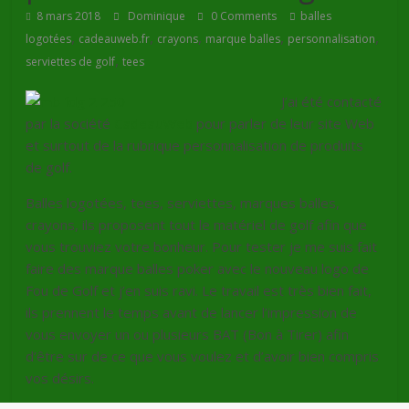
8 mars 2018
Dominique
0 Comments
balles
,
,
,
,
,
logotées
cadeauweb.fr
crayons
marque balles
personnalisation
,
serviettes de golf
tees
J’ai été contacté
par la société
CadeauWeb
pour parler de leur site Web
et surtout de la rubrique personnalisation de produits
de golf.
Balles logotées, tees, serviettes, marques balles,
crayons, ils proposent tout le matériel de golf afin que
vous trouviez votre bonheur. Pour tester je me suis fait
faire des marque balles poker avec le nouveau logo de
Fou de Golf et j’en suis ravi. Le travail est très bien fait,
ils prennent le temps avant de lancer l’impression de
vous envoyer un ou plusieurs BAT (Bon à Tirer) afin
d’être sur de ce que vous voulez et d’avoir bien compris
vos désirs.