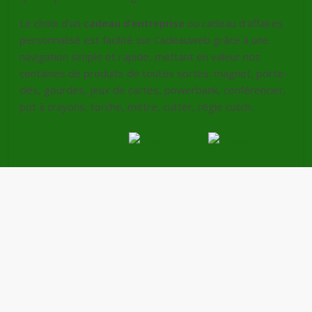
Le choix d’un
cadeau d’entreprise
ou cadeau d’affaires
personnalisé est facilité sur Cadeauweb grâce à une
navigation simple et rapide, mettant en valeur nos
centaines de produits de toutes sortes: magnet, porte-
clés, gourdes, jeux de cartes, powerbank, conférencier,
pot à crayons, torche, mètre, cutter, règle cutch…